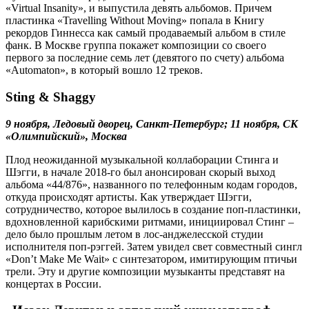
«Virtual Insanity», и выпустила девять альбомов. Причем
пластинка «Travelling Without Moving» попала в Книгу
рекордов Гиннесса как самый продаваемый альбом в стиле
фанк. В Москве группа покажет композиции со своего
первого за последние семь лет (девятого по счету) альбома
«Automaton», в который вошло 12 треков.
Sting & Shaggy
9 ноября, Ледовый дворец, Санкт-Петербург; 11 ноября, СК
«Олимпийский», Москва
Плод неожиданной музыкальной коллаборации Стинга и
Шэгги, в начале 2018-го был анонсирован скорый выход
альбома «44/876», названного по телефонным кодам городов,
откуда происходят артисты. Как утверждает Шэгги,
сотрудничество, которое вылилось в создание поп-пластинки,
вдохновленной карибскими ритмами, инициировал Стинг –
дело было прошлым летом в лос-анджелесской студии
исполнителя поп-рэггей. Затем увидел свет совместный сингл
«Don’t Make Me Wait» с синтезатором, имитирующим птичьи
трели. Эту и другие композиции музыканты представят на
концертах в России.