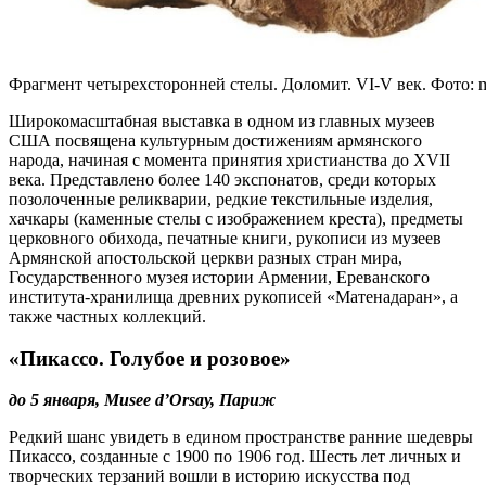
Фрагмент четырехсторонней стелы. Доломит. VI-V век. Фото: 
Широкомасштабная выставка в одном из главных музеев
США посвящена культурным достижениям армянского
народа, начиная с момента принятия христианства до XVII
века. Представлено более 140 экспонатов, среди которых
позолоченные реликварии, редкие текстильные изделия,
хачкары (каменные стелы с изображением креста), предметы
церковного обихода, печатные книги, рукописи из музеев
Армянской апостольской церкви разных стран мира,
Государственного музея истории Армении, Ереванского
института-хранилища древних рукописей «Матенадаран», а
также частных коллекций.
«Пикассо. Голубое и розовое»
до 5 января, Musee d’Orsay, Париж
Редкий шанс увидеть в едином пространстве ранние шедевры
Пикассо, созданные с 1900 по 1906 год. Шесть лет личных и
творческих терзаний вошли в историю искусства под