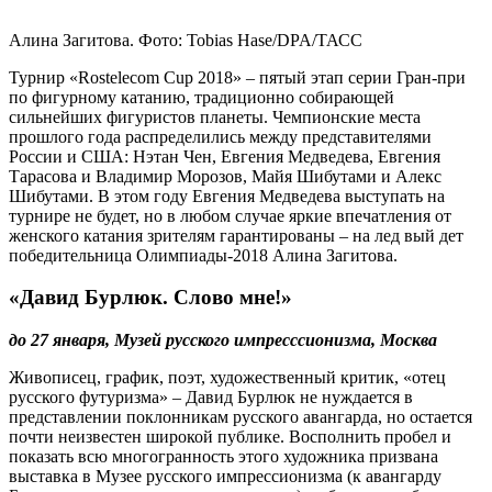
Алина Загитова. Фото: Tobias Hase/DPA/ТАСС
Турнир «Rostelecom Cup 2018» – пятый этап серии Гран-при
по фигурному катанию, традиционно собирающей
сильнейших фигуристов планеты. Чемпионские места
прошлого года распределились между представителями
России и США: Нэтан Чен, Евгения Медведева, Евгения
Тарасова и Владимир Морозов, Майя Шибутами и Алекс
Шибутами. В этом году Евгения Медведева выступать на
турнире не будет, но в любом случае яркие впечатления от
женского катания зрителям гарантированы – на лед вый дет
победительница Олимпиады-2018 Алина Загитова.
«Давид Бурлюк. Слово мне!»
до 27 января, Музей русского импресссионизма, Москва
Живописец, график, поэт, художественный критик, «отец
русского футуризма» – Давид Бурлюк не нуждается в
представлении поклонникам русского авангарда, но остается
почти неизвестен широкой публике. Восполнить пробел и
показать всю многогранность этого художника призвана
выставка в Музее русского импрессионизма (к авангарду