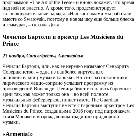
программой «The Art of the Teese» и вновь докажет, что время
над ней не властно. А кроме того, продемонстрирует
головокружительные наряды. «Над костюмами мы работали
вместе со Swarovski, поэтому в новом шоу еще больше блеска
и гламура», – сказала Дита.
Чечилия Бартоли и оркестр
Les Musiciens du
Prince
23 ноября, Concertgebow, Амстердам
Чечилия Бартоли, или, как ее нередко называют Сеньорита
Совершенство, – одна из наиболее виртуозных
исполнительниц музыки барокко. На этот раз поклонники
лирического меццо-сопрано услышат программу из
произведений Вивальди. Певица будет исполнять барочные
арии так, как может только она – во всей полноте
музыкальных фейерверков, пишет газета The Guardian.
Чечилия Бартоли выступит вместе с барочным оркестром Les
Musiciens du Prince, созданным в 2016 году под патронажем
князя Монако и возрождающим традиции придворной
музыки.
«Armenia!»