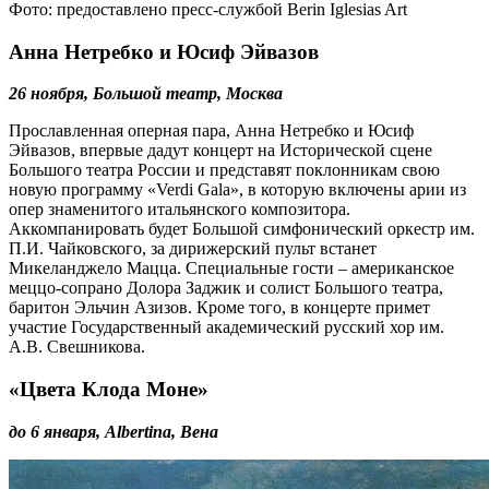
Фото: предоставлено пресс-службой Berin Iglesias Art
Анна Нетребко и Юсиф Эйвазов
26 ноября, Большой театр, Москва
Прославленная оперная пара, Анна Нетребко и Юсиф
Эйвазов, впервые дадут концерт на Исторической сцене
Большого театра России и представят поклонникам свою
новую программу «Verdi Gala», в которую включены арии из
опер знаменитого итальянского композитора.
Аккомпанировать будет Большой симфонический оркестр им.
П.И. Чайковского, за дирижерский пульт встанет
Микеланджело Мацца. Специальные гости – американское
меццо-сопрано Долора Заджик и солист Большого театра,
баритон Эльчин Азизов. Кроме того, в концерте примет
участие Государственный академический русский хор им.
А.В. Свешникова.
«Цвета Клода Моне»
до 6 января, Albertina, Вена