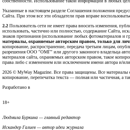
собственности. Использование такой информации в любых целя
Указанные в настоящем разделе Соглашения положения предус
Сайта. При этом все эти обладатели прав вправе воспользоват
2.2
Пользователь сети не имеет права вносить изменения, публ
использовать, частично или полностью, содержание Сайта, иск
знаков препинания (использование любых фотоматериалов и г
материалы, охраняемые авторским правом, только для лич
копирование, распространение, передача третьим лицам, опуб
разрешения ООО "ОМГ" или другого законного владельца автор
материалов сайта, охраняемых авторским правом, такое копиро
права либо с изменением или исключением имени автора и/или
2026
© MyWay Magazine.
Все права защищены. Все материалы 
копирование, перепечатка текста — полная или частичная, а т
Разработано в
18+
Людмила Буркина — главный редактор
Искандер Галиев — автор идеи журнала