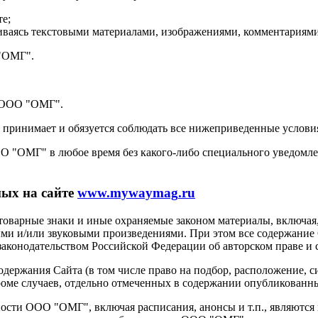
е;
иваясь текстовыми материалами, изображениями, комментариями)
"ОМГ".
я ООО "ОМГ".
ль принимает и обязуется соблюдать все нижеприведенные услови
 "ОМГ" в любое время без какого-либо специального уведомлен
ных на сайте
www.
mywaymag
.ru
товарные знаки и иные охраняемые законом материалы, включая,
и и/или звуковыми произведениями. При этом все содержание С
 законодательством Российской Федерации об авторском праве и
держания Сайта (в том числе право на подбор, расположение, 
роме случаев, отдельно отмеченных в содержании опубликованны
ности ООО "ОМГ", включая расписания, анонсы и т.п., являют