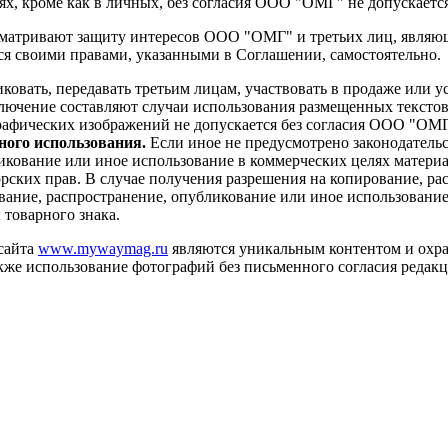
х, кроме как в личных, без согласия ООО "ОМГ" не допускается
матривают защиту интересов ООО "ОМГ" и третьих лиц, являющ
ься своими правами, указанными в Соглашении, самостоятельно.
иковать, передавать третьим лицам, участвовать в продаже или 
лючение составляют случаи использования размещенных текстовых
рафических изображений не допускается без согласия ООО "ОМ
ного использования.
Если иное не предусмотрено законодательс
ликование или иное использование в коммерческих целях материа
ских прав. В случае получения разрешения на копирование, ра
вание, распространение, опубликование или иное использование
 товарного знака.
сайта
www.mywaymag.ru
являются уникальным контентом и охра
акже использование фотографий без письменного согласия редак