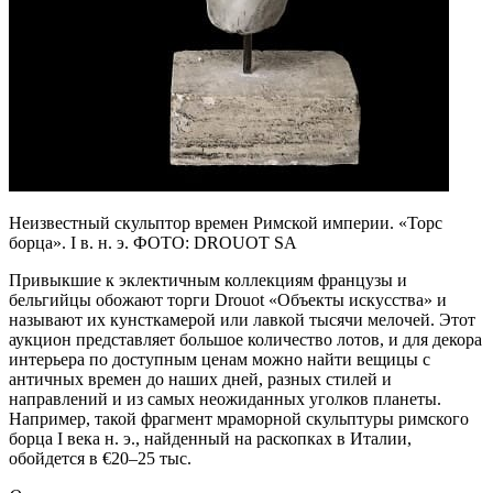
Неизвестный скульптор времен Римской империи. «Торс
борца». I в. н. э. ФОТО: DROUOT SA
Привыкшие к эклектичным коллекциям французы и
бельгийцы обожают торги Drouot «Объекты искусства» и
называют их кунсткамерой или лавкой тысячи мелочей. Этот
аукцион представляет большое количество лотов, и для декора
интерьера по доступным ценам можно найти вещицы с
античных времен до наших дней, разных стилей и
направлений и из самых неожиданных уголков планеты.
Например, такой фрагмент мраморной скульптуры римского
борца I века н. э., найденный на раскопках в Италии,
обойдется в €20–25 тыс.