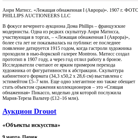
Анри Матисс. «Лежащая обнаженная I (Аврора)». 1907 г. ФОТО
PHILLIPS AUCTIONEERS LLC
В фокусе вечернего аукциона Дома Phillips – французские
модернисты. Одна из редких скульптур Анри Матисса,
участвующая в торгах, – «Лежащая обнаженная I (Аврора)»,
более ста лет не показывалась на публике: ее последнее
появление датируется 1915 годом, когда гастроли художника
проходили в нью-йоркской галерее Montross. Матисс создал
прототип в 1907 году, а через год отлил работу в бронзе.
Исследователи считают ее ярким примером перехода
художника от фигуративности к абстракции. Скульптура
кабинетного формата (34,3 x50,2 x 28,6 см) выставлена с
эстимейтом £5–7 млн. Еще одно элегантное ню также обещает
стать объектом сражения коллекционеров – это «Спящая
обнаженная» Пикассо, моделью для которой послужила
Мария-Тереза Вальтер (£12–16 млн).
Аукцион Drouot
«Объекты искусства»
9 марта, Париж