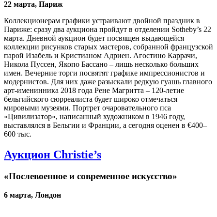
22 марта, Париж
Коллекционерам графики устраивают двойной праздник в
Париже: сразу два аукциона пройдут в отделении Sotheby’s 22
марта. Дневной аукцион будет посвящен выдающейся
коллекции рисунков старых мастеров, собранной французской
парой Изабель и Кристианом Адриен. Агостино Каррачи,
Никола Пуссен, Якопо Бассано – лишь несколько больших
имен. Вечерние торги посвятят графике импрессионистов и
модернистов. Для них даже разыскали редкую гуашь главного
арт-именинника 2018 года Рене Магритта – 120-летие
бельгийского сюрреалиста будет широко отмечаться
мировыми музеями. Портрет очаровательного пса
«Цивилизатор», написанный художником в 1946 году,
выставлялся в Бельгии и Франции, а сегодня оценен в €400–
600 тыс.
Аукцион Christie’s
«Послевоенное и современное искусство»
6 марта, Лондон