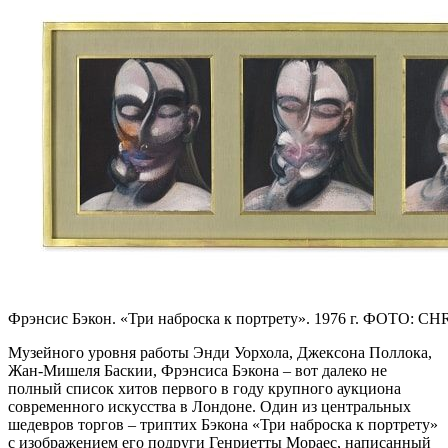
Фрэнсис Бэкон. «Три наброска к портрету». 1976 г. ФОТО: CH
Музейного уровня работы Энди Уорхола, Джексона Поллока,
Жан-Мишеля Баскии, Фрэнсиса Бэкона – вот далеко не
полный список хитов первого в году крупного аукциона
современного искусства в Лондоне. Один из центральных
шедевров торгов – триптих Бэкона «Три наброска к портрету»
с изображением его подруги Генриетты Мораес, написанный