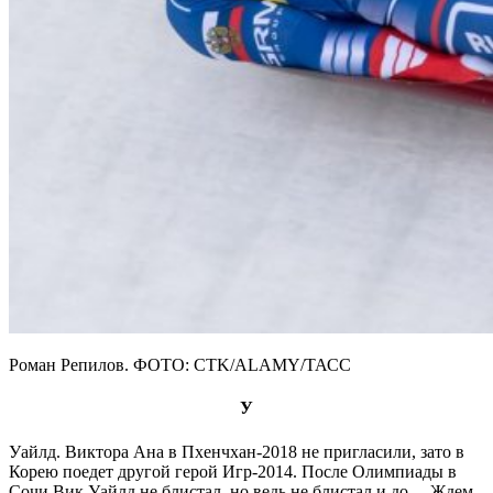
Роман Репилов. ФОТО: CTK/ALAMY/ТАСС
У
Уайлд. Виктора Ана в Пхенчхан-2018 не пригласили, зато в
Корею поедет другой герой Игр-2014. После Олимпиады в
Сочи Вик Уайлд не блистал, но ведь не блистал и до… Ждем