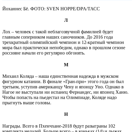
Йоханнес Бё. ФОТО: SVEN HOPPE/DPA/ТАСС
Л
Лох – человек с такой неблагозвучной фамилией будет
главным соперником наших саночников. До 2016 года
трехкратный олимпийский чемпион и 12-кратный чемпион
мира был практически непобедим, однако в прошлом сезоне
россияне начали его регулярно обгонять.
М
Михаил Коляда – наша единственная надежда в мужском
фигурном катании. В финале «Гран-при» этого года он был
третьим, уступив американцу Чену и японцу Уно. Однако в
Нагое не выступали ни испанец Фернандес, ни японец Ханю.
Чтобы попасть на пьедестал на Олимпиаде, Коляде надо
прыгнуть выше головы.
Н
Награды. Всего в Пхенчхане-2018 будут разыграны 102
комплекта медалей. Больше всего – в коньках (14) и лыжах