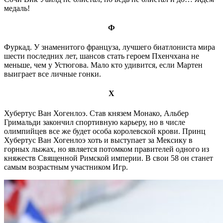
медаль!
Ф
Фуркад. У знаменитого француза, лучшего биатлониста мира
шести последних лет, шансов стать героем Пхенчхана не
меньше, чем у Устюгова. Мало кто удивится, если Мартен
выиграет все личные гонки.
Х
Хубертус Ван Хогенлоэ. Став князем Монако, Альбер
Гримальди закончил спортивную карьеру, но в числе
олимпийцев все же будет особа королевской крови. Принц
Хубертус Ван Хогенлоэ хоть и выступает за Мексику в
горных лыжах, но является потомком правителей одного из
княжеств Священной Римской империи. В свои 58 он станет
самым возрастным участником Игр.