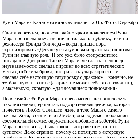
Руни Мара на Каннском кинофестивале – 2015. Фото: Depositph
Своим коротким, но чрезвычайно ярким появлением Руни
Мара произвела впечатление не только на публику, но и на
режиссера Дэвида Финчера – когда пришла пора
экранизировать «Девушку с татуировкой дракона», он позвал
Руни на главную роль. И это уже было стопроцентное
попадание. Для роли Лисбет Мара изменилась внешне до
неузнаваемости: сделала пирсинг во всех стратегических
местах, отбелила брови, постриглась ультракоротко – и
сделала себе настоящую татуировку с драконом – конечно, не
ту, большую, на спине (актриса не может себе это позволить),
а маленькую, скрытую, «для домашнего пользования».
Но в самой себе Руни Мара ничего менять не пришлось: та
чувствительная, ершистая, подозрительная девочка, которая
прячется в Лисбет Саландер, жила в теле Мары с самого
начала. Хотя, в отличие от Лисбет, она родилась в большой
состоятельной семье, окруженная любовью и заботой. Руни
Мара просто всегда была такой – интровертом, почти
аутистом. Даже странно, почему ее потянуло в актерскую
профессию. Возможно, это из-за старшей сестры Кейт, которая