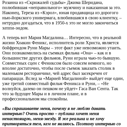
Розанна из «Скрижалей судьбы» Джима Шеридана,
полюбившая «неправильного» мужчину и наказанная за это.
Наконец, Тереза из «Кэрол», юная продавщица из дорогого
нью-йоркского универмага, влюбившаяся в свою клиентку, –
нетрудно догадаться, что в 1950-х это не могло закончиться
хеппи-эндом.
А теперь вот Мария Магдалина… Интересно, что в реальной
жизни Хоакин Феникс, исполнитель роли Христа, является
бойфрендом Руни Мары – этот факт уже невозможно утаить.
Они познакомились на съемках фильма «Она» – как и в
большинстве других фильмов, Руни играла чью-то бывшую.
Совместных сцен с Фениксом было совсем немного, но
вполне достаточно, чтобы после съемок заказать столик в
маленьком ресторанчике, чей адрес был засекречен от
папарацци. Вслед за «Марией Магдалиной» выйдет еще один,
уже третий совместный фильм Феникса и Руни, – «Не
волнуйся, далеко он пешком не уйдет» Гаса Ван Сента. Так
что за будущее Мары и в личном плане, и в
профессиональном мы спокойны.
«Вы спрашиваете меня, почему я не люблю давать
интервью? Очень просто – публика хочет меня
ненастоящую, меня-звезду. Я же реальна и не хочу
притворяться тем, кем не являюсь. Поэтому интервью со