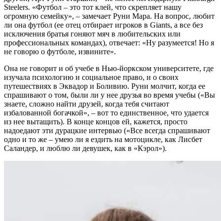
Steelers. «Футбол – это тот клей, что скрепляет нашу
огромную семейку», – замечает Руни Мара. На вопрос, любит
ли она футбол (ее отец отбирает игроков в Giants, а все без
исключения братья гоняют мяч в любительских или
профессиональных командах), отвечает: «Ну разумеется! Но я
не говорю о футболе, извините».
Она не говорит и об учебе в Нью-йоркском университете, где
изучала психологию и социальное право, и о своих
путешествиях в Эквадор и Боливию. Руни молчит, когда ее
спрашивают о том, были ли у нее друзья во время учебы («Вы
знаете, сложно найти друзей, когда тебя считают
избалованной богачкой», – вот то единственное, что удается
из нее вытащить). В конце концов ей, кажется, просто
надоедают эти дурацкие интервью («Все всегда спрашивают
одно и то же – умею ли я ездить на мотоцикле, как Лисбет
Саландер, и люблю ли девушек, как в «Кэрол»).