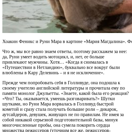
Хоакин Феникс и Руни Мара в картине «Мария Магдалина». Фото:
Что ж, мы все равно знаем ответы, поэтому расскажем за нее:
да, Руни умеет водить мотоцикл, и, нет, ее больше
привлекают мужчины. Хотя… «Когда я снималась в
«Путешествии в Нетландию», буквально все вокруг были
влюблены в Кару Делевинь – и я не исключение».
Прежде чем попробовать себя в Голливуде, она подошла к
своему учителю английской литературы и прочитала ему по
памяти монолог Джульетты. «Знаете, какой была его реакция?
«Что? Ты, оказывается, умеешь разговаривать?» Шутки
шутками, но Руни Мара ворвалась в Голливуд быстрой
кометой и сразу стала получать большие роли – дикарок,
аутсайдеров, девушек, живущих не по правилам. Не имея за
собой никакой серьезной подготовительной базы, минуя
многочисленные пробы, она сумела покорить сердца
множества режиссеров (уточним все же, режиссеров-