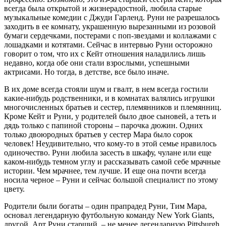
всегда была открытой и жизнерадостной, любила старые
музыкальные комедии с Джуди Гарленд. Руни не разрешалось
заходить в ее комнату, украшенную вырезанными из розовой
бумаги сердечками, постерами с поп-звездами и коллажами с
лошадками и котятами. Сейчас в интервью Руни осторожно
говорит о том, что их с Кейт отношения наладились лишь
недавно, когда обе они стали взрослыми, успешными
актрисами. Но тогда, в детстве, все было иначе.
В их доме всегда стояли шум и гвалт, в нем всегда гостили
какие-нибудь родственники, и в комнатах валялись игрушки
многочисленных братьев и сестер, племянников и племянниц.
Кроме Кейт и Руни, у родителей было двое сыновей, а теть и
дядь только с папиной стороны – парочка дюжин. Одних
только двоюродных братьев у сестер Мара было сорок
человек! Неудивительно, что кому-то в этой семье нравилось
одиночество. Руни любила засесть в шкафу, чулане или еще
каком-нибудь темном углу и рассказывать самой себе мрачные
истории. Чем мрачнее, тем лучше. И еще она почти всегда
носила черное – Руни и сейчас большой специалист по этому
цвету.
Родители были богаты – один прапрадед Руни, Тим Мара,
основал легендарную футбольную команду New York Giants,
другой, Арт Руни старший, – не менее легендарную Pittsburgh