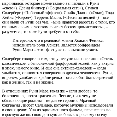
маргиналов, которые моментально вычислили в Руни
«свою»). Дэвид Финчер («Социальная сеть»), Стивен
Содерберг («Побочный эффект»), Спайк Джонс («Она»), Тодд
Хейнс («Кэрол»), Терренс Малик («Песня за песней») – все
они были от Руни без ума. «Мне нравится работать с теми, кто
главным своим качеством считает бескомпромиссность», –
разумеется, того же Руни требует и от себя.
Интересно, что в реальной жизни Хоакин Феникс,
исполнитель роли Христа, является бойфрендом
Руни Мары – этот факт уже невозможно утаить
Содерберг говорил о том, что у нее уникальное лицо: «Очень
классическое, с белоснежной фарфоровой кожей, как у актрис
в эпоху немого кино. И еще она актриса-хамелеон – когда
улыбается, становится совершенно другим человеком». Руни,
впрочем, улыбается крайне редко – она любит быть серьезной
как в жизни, так и на экране.
В отношениях Руни Мара такая же – если любовь, то
болезненная, почти трагичная. Легкие, ни к чему не
обязывающие романы – не для ее героинь. Мрачный
бэкграунд Лисбет Саландер, которую мужчины использовали
в своих целях. Уна из одноименного фильма, перенесшая во
взрослую жизнь свою детскую любовь к взрослому соседу.