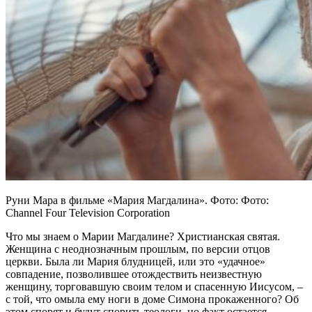
Руни Мара в фильме «Мария Магдалина». Фото: Фото:
Channel Four Television Corporation
Что мы знаем о Марии Магдалине? Христианская святая.
Женщина с неоднозначным прошлым, по версии отцов
церкви. Была ли Мария блудницей, или это «удачное»
совпадение, позволившее отождествить неизвестную
женщину, торговавшую своим телом и спасенную Иисусом, –
с той, что омыла ему ноги в доме Симона прокаженного? Об
этом спорят и будут спорить теологи, но факт остается