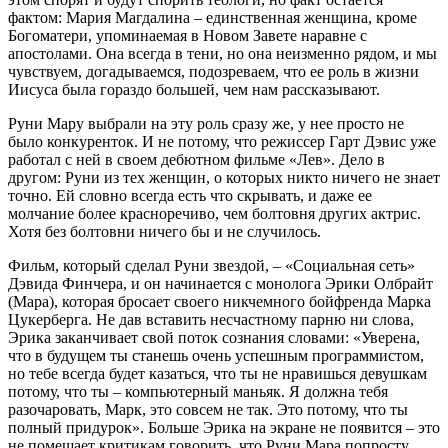
фактом: Мария Магдалина – единственная женщина, кроме
Богоматери, упоминаемая в Новом Завете наравне с
апостолами. Она всегда в тени, но она неизменно рядом, и мы
чувствуем, догадываемся, подозреваем, что ее роль в жизни
Иисуса была гораздо большей, чем нам рассказывают.
Руни Мару выбрали на эту роль сразу же, у нее просто не
было конкуренток. И не потому, что режиссер Гарт Дэвис уже
работал с ней в своем дебютном фильме «Лев». Дело в
другом: Руни из тех женщин, о которых никто ничего не знает
точно. Ей словно всегда есть что скрывать, и даже ее
молчание более красноречиво, чем болтовня других актрис.
Хотя без болтовни ничего бы и не случилось.
Фильм, который сделал Руни звездой, – «Социальная сеть»
Дэвида Финчера, и он начинается с монолога Эрики Олбрайт
(Мара), которая бросает своего никчемного бойфренда Марка
Цукерберга. Не дав вставить несчастному парню ни слова,
Эрика заканчивает свой поток сознания словами: «Уверена,
что в будущем ты станешь очень успешным программистом,
но тебе всегда будет казаться, что ты не нравишься девушкам
потому, что ты – компьютерный маньяк. Я должна тебя
разочаровать, Марк, это совсем не так. Это потому, что ты
полный придурок». Больше Эрика на экране не появится – это
не помешает критикам говорить, что Руни Мара попросту