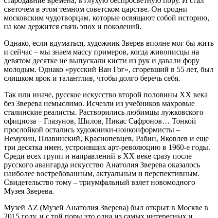
стародавние времена, в глухую беспросветную пору. И стал
светочем в этом темном советском царстве. Он сродни
московским чудотворцам, которые освящают собой историю,
на ком держится связь эпох и поколений.
Однако, если вдуматься, художник Зверев вполне мог бы жить
и сейчас – мы знаем массу примеров, когда живописцы на
девятом десятке не выпускали кисти из рук и давали фору
молодым. Однако «русский Ван Гог», сгоревший в 55 лет, был
слишком ярок и талантлив, чтобы долго беречь себя.
Так или иначе, русское искусство второй половины ХХ века
без Зверева немыслимо. Исчезли из учебников махровые
сталинские реалисты. Растворились любимцы лужковского
официоза – Глазунов, Шилов, Никас Сафронов… Тонкой
прослойкой остались художники-нонконформисты –
Немухин, Плавинский, Краснопевцев, Рабин, Яковлев и еще
три десятка имен, устроивших арт-революцию в 1960-е годы.
Среди всех групп и направлений в ХХ веке сразу после
русского авангарда искусство Анатолия Зверева оказалось
наиболее востребованным, актуальным и перспективным.
Свидетельство тому – триумфальный взлет новомодного
Музея Зверева.
Музей AZ (Музей Анатолия Зверева) был открыт в Москве в
2015 году, и с той поры это одна из самых интересных и