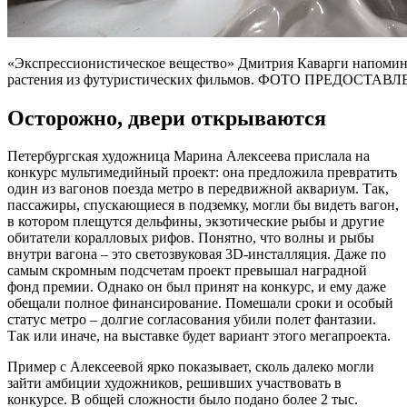
«Экспрессионистическое вещество» Дмитрия Каварги напомин
растения из футуристических фильмов. ФОТО ПРЕДОСТ
Осторожно, двери открываются
Петербургская художница Марина Алексеева прислала на
конкурс мультимедийный проект: она предложила превратить
один из вагонов поезда метро в передвижной аквариум. Так,
пассажиры, спускающиеся в подземку, могли бы видеть вагон,
в котором плещутся дельфины, экзотические рыбы и другие
обитатели коралловых рифов. Понятно, что волны и рыбы
внутри вагона – это светозвуковая 3D-инсталляция. Даже по
самым скромным подсчетам проект превышал наградной
фонд премии. Однако он был принят на конкурс, и ему даже
обещали полное финансирование. Помешали сроки и особый
статус метро – долгие согласования убили полет фантазии.
Так или иначе, на выставке будет вариант этого мегапроекта.
Пример с Алексеевой ярко показывает, сколь далеко могли
зайти амбиции художников, решивших участвовать в
конкурсе. В общей сложности было подано более 2 тыс.