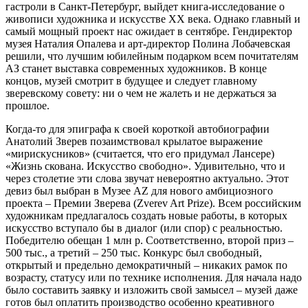
гастроли в Санкт-Петербург, выйдет книга-исследование о
живописи художника и искусстве ХХ века. Однако главный и
самый мощный проект нас ожидает в сентябре. Гендиректор
музея Наталия Опалева и арт-директор Полина Лобачевская
решили, что лучшим юбилейным подарком всем почитателям
АЗ станет выставка современных художников. В конце
концов, музей смотрит в будущее и следует главному
зверевскому совету: ни о чем не жалеть и не держаться за
прошлое.
Когда-то для эпиграфа к своей короткой автобиографии
Анатолий Зверев позаимствовал крылатое выражение
«мирискусников» (считается, что его придумал Лансере)
«Жизнь скована. Искусство свободно». Удивительно, что и
через столетие эти слова звучат невероятно актуально. Этот
девиз был выбран в Музее AZ для нового амбициозного
проекта – Премии Зверева (Zverev Art Prize). Всем российским
художникам предлагалось создать новые работы, в которых
искусство вступало бы в диалог (или спор) с реальностью.
Победителю обещан 1 млн р. Соответственно, второй приз –
500 тыс., а третий – 250 тыс. Конкурс был свободный,
открытый и предельно демократичный – никаких рамок по
возрасту, статусу или по технике исполнения. Для начала надо
было составить заявку и изложить свой замысел – музей даже
готов был оплатить производство особенно креативного