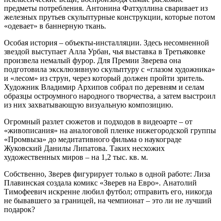
предметы потребления. Антонина Фатхуллина сваривает из
железных прутьев скульптурные конструкции, которые потом
«одевает» в баннерную ткань.
Особая история – объекты-инсталляции. Здесь несомненной
звездой выступает Алла Урбан, чья выставка в Третьяковке
произвела немалый фурор. Для Премии Зверева она
подготовила эксклюзивную скульптуру с «глазом художника»
и «лесом» из струн, через который должен пройти зритель.
Художник Владимир Архипов собрал по деревням и селам
образцы остроумного народного творчества, а затем выстроил
из них захватывающую визуальную композицию.
Огромный разлет сюжетов и подходов в видеоарте – от
«живописания» на аналоговой пленке нижегородской группы
«Промвыза» до медитативного фильма о наукограде
Жуковский Данилы Липатова. Таких несхожих
художественных миров – на 1,2 тыс. кв. м.
Собственно, Зверев фигурирует только в одной работе: Лиза
Плавинская создала комикс «Зверев на Евро». Анатолий
Тимофеевич искренне любил футбол; отправить его, никогда
не бывавшего за границей, на чемпионат – это ли не лучший
подарок?