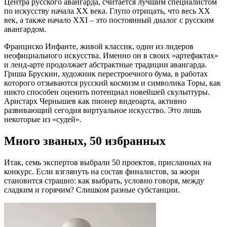
Центра русского авангарда, считается лучшим специалистом
по искусству начала ХХ века. Глупо отрицать, что весь ХХ
век, а также начало ХХI – это постоянный диалог с русским
авангардом.
Франциско Инфанте, живой классик, один из лидеров
неофициального искусства. Именно он в своих «артефактах»
и ленд-арте продолжает абстрактные традиции авангарда.
Гриша Брускин, художник перестроечного бума, в работах
которого отзываются русский космизм и символика Торы, как
никто способен оценить потенциал новейшей скульптуры.
Аристарх Чернышев как пионер видеоарта, активно
развивающий сегодня виртуальное искусство. Это лишь
некоторые из «судей».
Много званых, 50 избранных
Итак, семь экспертов выбрали 50 проектов, присланных на
конкурс. Если взглянуть на состав финалистов, за жюри
становится страшно: как выбрать, условно говоря, между
сладким и горячим? Слишком разные субстанции.