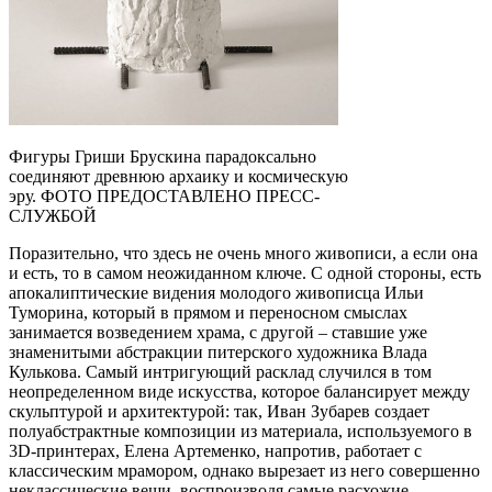
Фигуры Гриши Брускина парадоксально
соединяют древнюю архаику и космическую
эру. ФОТО ПРЕДОСТАВЛЕНО ПРЕСС-
СЛУЖБОЙ
Поразительно, что здесь не очень много живописи, а если она
и есть, то в самом неожиданном ключе. С одной стороны, есть
апокалиптические видения молодого живописца Ильи
Туморина, который в прямом и переносном смыслах
занимается возведением храма, с другой – ставшие уже
знаменитыми абстракции питерского художника Влада
Кулькова. Самый интригующий расклад случился в том
неопределенном виде искусства, которое балансирует между
скульптурой и архитектурой: так, Иван Зубарев создает
полуабстрактные композиции из материала, используемого в
3D-принтерах, Елена Артеменко, напротив, работает с
классическим мрамором, однако вырезает из него совершенно
неклассические вещи, воспроизводя самые расхожие