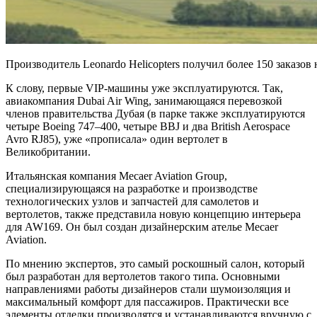
Производитель Leonardo Helicopters получил более 150 заказов 
К слову, первые VIP-машины уже эксплуатируются. Так,
авиакомпания Dubai Air Wing, занимающаяся перевозкой
членов правительства Дубая (в парке также эксплуатируются
четыре Boeing 747–400, четыре BBJ и два British Aerospace
Avro RJ85), уже «прописала» один вертолет в
Великобритании.
Итальянская компания Mecaer Aviation Group,
специализирующаяся на разработке и производстве
технологических узлов и запчастей для самолетов и
вертолетов, также представила новую концепцию интерьера
для AW169. Он был создан дизайнерским ателье Mecaer
Aviation.
По мнению экспертов, это самый роскошный салон, который
был разработан для вертолетов такого типа. Основными
направлениями работы дизайнеров стали шумоизоляция и
максимальный комфорт для пассажиров. Практически все
элементы отделки производятся и устанавливаются вручную с