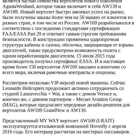
является частью семейства вертолетов нового поколения
AgustaWestland, которое также включает в себя AW139 и
AW189. Новый вертолет быстро завоевал успех на рынке,
были получены заказы более чем на 50 машин от клиентов из
разных стран, в том числе из России. AW169 разрабатывался в
соответствии с последними стандартами сертификации
FAA/EASA Part 29 и отвечает самым строгим требованиям
безопасности. В конструкции применена ударопрочная
структура кабины и салона, оболочка, защищающая от взрыва
двигателей, также предусмотрена возможность полета с
одним неработающим двигателем. 15 июля 2015 года
производитель получил сертификат EASA. И в настоящее
время более 150 вертолетов AW169 заказано клиентами со
всего мира, включая рамочные контракты и опционы.
Рассмотрим несколько VIP-версий новой машины. Сейчас
Leonardo Helicopters продолжает активно сотрудничать со
студией Lanzavecchia + Wai, а также с домом Versace и,
конечно же, с давним партнером – Mecaer Aviation Group
(MAG), которые предлагают передовые дизайн-решения для
вертолетов AW109 GrandNew и AW139.
Представленный MY WAY вертолет AW169 (I-RAIT)
эксплуатируется итальянской компанией Hoverfly с апреля
2016 года. Его интерьер рассчитан на шестерых пассажиров.