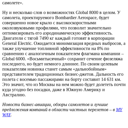
самолете».
Ну и несколько слов о возможностях Global 8000 в целом. У
самолета, проектируемого Bombardier Aerospace, будет
совершенно новое крыло с высокоскоростными
околозвуковыми профилями, что позволит значительно
оптимизировать его аэродинамическую эффективность.
Двигатели с тягой 7490 кг каждый готовят в корпорации
General Electric. Ожидается минимизация вредных выбросов, а
также улучшение топливной эффективности на 8% по
сравнению с аналогичным показателем флагмана компании –
Global 6000. «Восьмитысячный» сохранит сечение фюзеляжа
последнего, но будет немного длиннее. По своим целевым
показателям новинка станет самым «дальнобойным»
представителем традиционных бизнес-джетов. Дальность его
полета с восемью пассажирами на борту составит 14 631 км.
Это значит, что из Москвы на нем можно будет долететь почти
куда угодно без посадки, даже в Южную Америку и
Австралию.
Новости бизнес-авиации, обзоры самолетов и лучшие
предложения компаний в области частных перелетов – в
MY
WAY
.