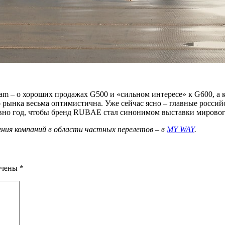
stream – о хороших продажах G500 и «сильном интересе» к G600, 
го рынка весьма оптимистична. Уже сейчас ясно – главные росс
ровно год, чтобы бренд RUBAE стал синонимом выставки мировог
ния компаний в области частных перелетов – в
MY WAY
.
ечены
*