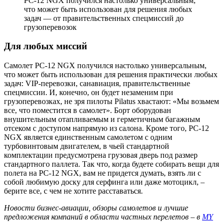
PC-12 NGX получился настолько универсальным,
что может быть использован для решения любых
задач — от правительственных спецмиссий до
грузоперевозок
Для любых миссий
Самолет PC-12 NGX получился настолько универсальным,
что может быть использован для решения практически любых
задач: VIP-перевозки, санавиация, правительственные
спецмиссии. И, конечно, он будет незаменим при
грузоперевозках, не зря пилоты Pilatus хвастают: «Мы возьмем
все, что поместится в самолет». Борт оборудован
внушительным отапливаемым и герметичным багажным
отсеком с доступом напрямую из салона. Кроме того, PC-12
NGX является единственным самолетом с одним
турбовинтовым двигателем, в чьей стандартной
комплектации предусмотрена грузовая дверь под размер
стандартного паллета. Так что, когда будете собирать вещи для
полета на PC-12 NGX, вам не придется думать, взять ли с
собой любимую доску для серфинга или даже мотоцикл, –
берите все, с чем не хотите расставаться.
Новости бизнес-авиации, обзоры самолетов и лучшие
предложения компаний в области частных перелетов – в
MY