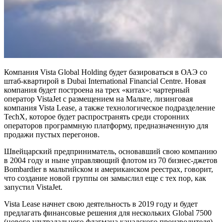
Компания Vista Global Holding будет базироваться в ОАЭ со
штаб-квартирой в Dubai International Financial Centre. Новая
компания будет построена на трех «китах»: чартерный
оператор VistaJet с размещением на Мальте, лизинговая
компания Vista Lease, а также технологическое подразделение
TechX, которое будет распространять среди сторонних
операторов программную платформу, предназначенную для
продажи пустых перегонов.
Швейцарский предприниматель, основавший свою компанию
в 2004 году и ныне управляющий флотом из 70 бизнес-джетов
Bombardier в мальтийском и американском реестрах, говорит,
что создание новой группы он замыслил еще с тех пор, как
запустил VistaJet.
Vista Lease начнет свою деятельность в 2019 году и будет
предлагать финансовые решения для нескольких Global 7500
(нового ультрадальнего флагмана канадского производителя),