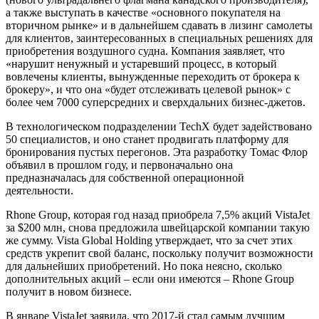
а также выступать в качестве «основного покупателя на
вторичном рынке» и в дальнейшем сдавать в лизинг самолеты
для клиентов, заинтересованных в специальных решениях для
приобретения воздушного судна. Компания заявляет, что
«нарушит ненужный и устаревший процесс, в который
вовлечены клиенты, вынужденные переходить от брокера к
брокеру», и что она «будет отслеживать целевой рынок» с
более чем 7000 суперсредних и сверхдальних бизнес-джетов.
В технологическом подразделении TechX будет задействовано
50 специалистов, и оно станет продвигать платформу для
бронирования пустых перегонов. Эта разработку Томас Флор
объявил в прошлом году, и первоначально она
предназначалась для собственной операционной
деятельности.
Rhone Group, которая год назад приобрела 7,5% акций VistaJet
за $200 млн, снова предложила швейцарской компании такую
же сумму. Vista Global Holding утверждает, что за счет этих
средств укрепит свой баланс, поскольку получит возможности
для дальнейших приобретений. Но пока неясно, сколько
дополнительных акций – если они имеются – Rhone Group
получит в новом бизнесе.
В январе VistaJet заявила, что 2017-й стал самым лучшим