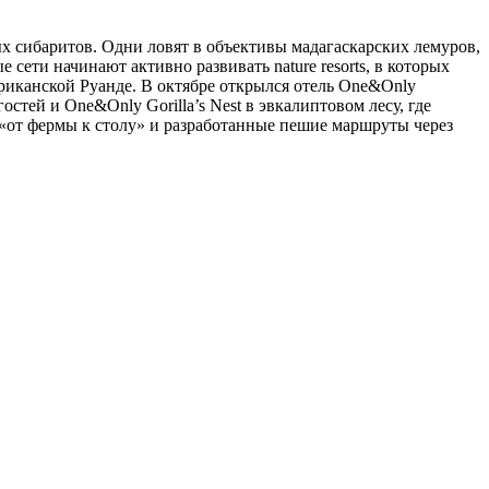
ых сибаритов. Одни ловят в объективы мадагаскарских лемуров,
сети начинают активно развивать nature resorts, в которых
риканской Руанде. В октябре открылся отель One&Only
тей и One&Only Gorilla’s Nest в эвкалиптовом лесу, где
 «от фермы к столу» и разработанные пешие маршруты через