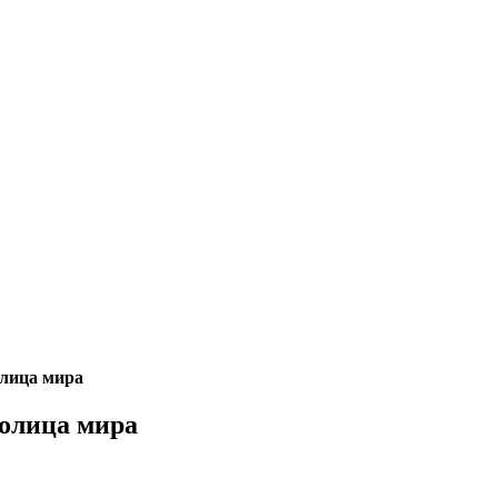
олица мира
толица мира