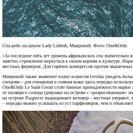
Спа-рейс на шхуне Lady Lisbeth, Маврикий. Фото: One&Only
«За последние пять лет уровень африканских спа значительно 
заметно стремление вернуться к своим корням и культуре. Нара
местных фермеров. Для горячих компрессов против мышечных бо
Маврикий также знаменит иланг-илангом (чтобы увидеть больши
специям – для очищения и сияния кожи здесь нередко использует
One&Only Le Saint Geran стоят банные принадлежности марки
от палящего солнца (девушки на острове с «разрисованным» ли
на острове Родригес выращивают ветивер – местные уверяют, ч
– нередко можно услышать из уст парфюмеров, чем и объясняе