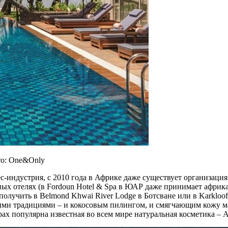
то: One&Only
-индустрия, с 2010 года в Африке даже существует организация T
ных отелях (в Fordoun Hotel & Spa в ЮАР даже принимает африк
лучить в Belmond Khwai River Lodge в Ботсване или в Karkloof
ными традициями – и кокосовым пилингом, и смягчающим кожу м
популярна известная во всем мире натуральная косметика – Afri