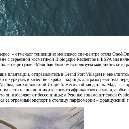
вырос, – отмечает тенденцию менеджер спа-центра отеля One&On
вне с серьезной косметикой Biologique Recherche и ESPA мы вклю
лей в ритуале «Mauritian Fusion» используем маврикийские тра
е плантации, отправляйтесь в Grand Port Villages) и эвкалипто
ся куркума, в качестве скраба – корица, для разогрева тела пере
 Abahna, вдохновленной Индией. Неслучайная деталь. Мадагаск
цом – это не поклонники какого-то африканского культа, а обы
то он избавляет от бессонницы; а Реюньон знаменит своей бурб
тся ее огромный экспорт в столицу парфюмерии – французский г