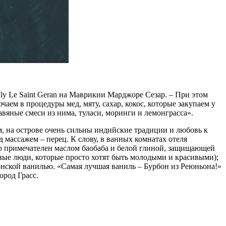
ly Le Saint Geran на Маврикии Марджоре Сезар. – При этом
чаем в процедуры мед, мяту, сахар, кокос, которые закупаем у
вяные смеси из нима, туласи, моринги и лемонграсса».
м, на острове очень сильны индийские традиции и любовь к
д массажем – перец. К слову, в ванных комнатах отеля
ар примечателен маслом баобаба и белой глиной, защищающей
чные люди, которые просто хотят быть молодыми и красивыми);
онской ванилью. «Самая лучшая ваниль – Бурбон из Реюньона!»
ород Грасс.