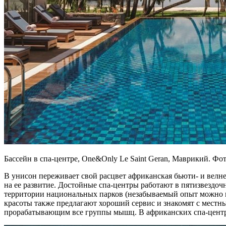
Бассейн в спа-центре, One&Only Le Saint Geran, Маврикий. Фо
В унисон переживает свой расцвет африканская бьюти- и велнес
на ее развитие. Достойные спа-центры работают в пятизвездоч
территории национальных парков (незабываемый опыт можно по
красоты также предлагают хороший сервис и знакомят с мест
прорабатывающим все группы мышц. В африканских спа-центрах 