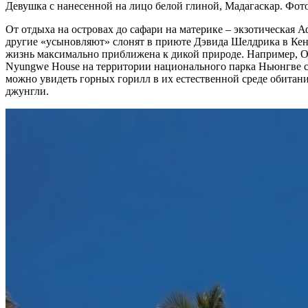
Девушка с нанесенной на лицо белой глиной, Мадагаскар. Фото
От отдыха на островах до сафари на материке – экзотическая 
другие «усыновляют» слонят в приюте Дэвида Шелдрика в Кении
жизнь максимально приближена к дикой природе. Например, On
Nyungwe House на территории национального парка Ньюнгве сре
можно увидеть горных горилл в их естественной среде обитан
джунгли.