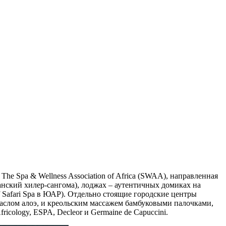
he Spa & Wellness Association of Africa (SWAA), направленная
анский хилер-сангома), лоджах – аутентичных домиках на
 Safari Spa в ЮАР). Отдельно стоящие городские центры
аслом алоэ, и креольским массажем бамбуковыми палочками,
cology, ESPA, Decleor и Germaine de Capuccini.