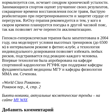
нормализуется сон, исчезает синдром хронической усталости.
Занимающиеся спортом оценят улучшение своих результатов,
сокращение времени восстановления после травм, быструю
реабилитацию при перетренированности и защитят сердце от
перегрузок. ReOxy-терапия рекомендуется и тем, у кого в
скором времени планируется поездка в другой часовой пояс,
так как позволяет легче перенести акклиматизацию.
Гипокси-гипероксическая терапия была запатентована в 2004
году, она моделирует условия высотных тренировок (до 6500
м) в интервальном режиме в фитнес-клубе, а технология
индивидуального дозирования позволяет избежать любых
рисков, подстраивается под реакцию каждого человека.
Впервые технология была апробирована на кафедре
спортивной кардиологии РГУФК при поддержке кафедры
фундаментальной медицины МГУ и кафедры физиологии
ММА им. Сеченова.
«World Class Романов»
Романов пер., 4, стр. 2
Бьюти-новинки, актуальные косметические тренды – на
сайте
MY WAY
.
Добавить комментарий