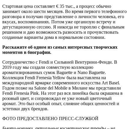
Стартовая цена составляет € 35 тыс., а процесс обычно
занимает около шести месяцев. Во время первого телефонного
разговора я получаю представление о личности человека, его
вкусах, воспоминаниях. Потом уже организую встречу и
дегустационную сессию. Я никогда не тороплю с финальным
решением и даю возможность разносить и прочувствовать
созданные варианты дома в нормальном состоянии.
Расскажите об одном из самых интересных творческих
моментов в биографии.
Сотрудничество с Fendi и Сильвией Вентурини-Фенди. В
2019 году мы создали совместную коллекцию
ароматизированных сумок Baguette и Nano Baguette.
Коллекция Fendi Frenesia Yellow была выставлена на
международной ярмарке современного искусства Art Basel.
Годом позже на Salone del Mobile в Милане мы представили
Fendi Frenesia Pink. На этот раз вся линейка была окрашена в
розовый цвет, и сопровождал ее уже новый цветочный
аромат. Это был особый опыт, слияние общих ценностей и
эстетики двух брендов.
ФОТО ПРЕДОСТАВЛЕНО ПРЕСС-СЛУЖБОЙ
Бьюти-новинки, актуальные косметические тренды – на