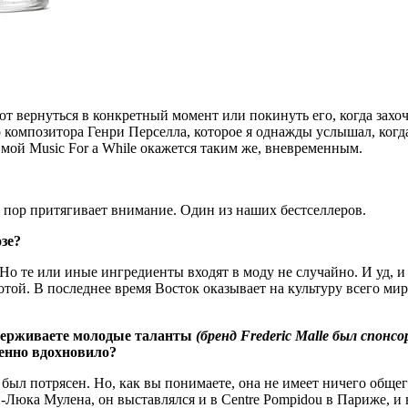
т вернуться в конкретный момент или покинуть его, когда захо
 композитора Генри Перселла, которое я однажды услышал, когд
 мой Music For a While окажется таким же, вневременным.
их пор притягивает внимание. Один из наших бестселлеров.
зе?
Но те или иные ингредиенты входят в моду не случайно. И уд, 
той. В последнее время Восток оказывает на культуру всего мир
ддерживаете молодые таланты
(бренд Frederic Malle был спон
бенно вдохновило?
ыл потрясен. Но, как вы понимаете, она не имеет ничего общег
-Люка Мулена, он выставлялся и в Centre Pompidou в Париже, и в