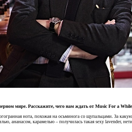
ном мире. Расскажите, чего нам ждать от Music For a Whil
огогранная нота, похожая на осьминога со щупальцами. За каку
ю, ананасом, карамелью – получилась такая sexy lavender, нети