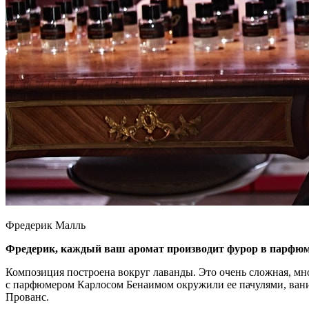
Фредерик Малль
Фредерик, каждый ваш аромат производит фурор в парфюмер
Композиция построена вокруг лаванды. Это очень сложная, мн
с парфюмером Карлосом Бенаимом окружили ее пачулями, ваниль
Прованс.