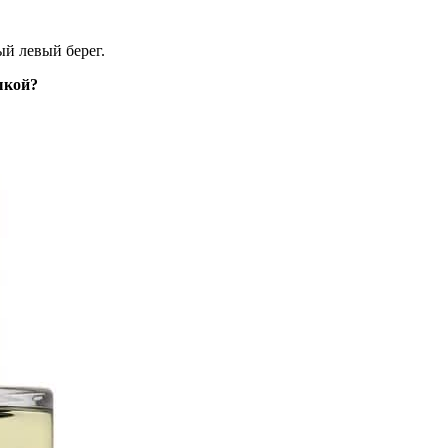
й левый берег.
зыкой?