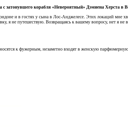
с затонувшего корабля «Невероятный» Дэмиена Херста в Ве
ндоне и в гостях у сына в Лос-Анджелесе. Этих локаций мне хва
вку, я не путешествую. Возвращаясь к вашему вопросу, нет я не 
тносятся к фужерным, незаметно входят в женскую парфюмерну