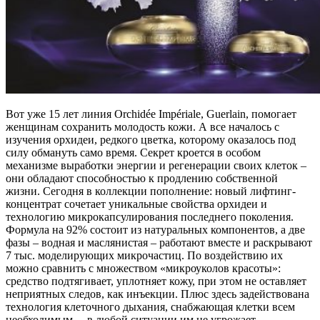
Вот уже 15 лет линия Orchidée Impériale, Guerlain, помогает
женщинам сохранить молодость кожи. А все началось с
изучения орхидеи, редкого цветка, которому оказалось под
силу обмануть само время. Секрет кроется в особом
механизме выработки энергии и регенерации своих клеток –
они обладают способностью к продлению собственной
жизни. Сегодня в коллекции пополнение: новый лифтинг-
концентрат сочетает уникальные свойства орхидеи и
технологию микрокапсулирования последнего поколения.
Формула на 92% состоит из натуральных компонентов, а две
фазы – водная и маслянистая – работают вместе и раскрывают
7 тыс. моделирующих микрочастиц. По воздействию их
можно сравнить с множеством «микроуколов красоты»:
средство подтягивает, уплотняет кожу, при этом не оставляет
неприятных следов, как инъекции. Плюс здесь задействована
технология клеточного дыхания, снабжающая клетки всем
необходимым, – в любой ситуации им не угрожает