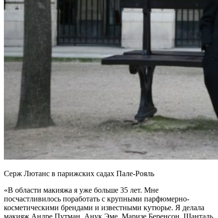
Серж Лютанс в парижских садах Пале-Рояль
«В области макияжа я уже больше 35 лет. Мне
посчастливилось поработать с крупными парфюмерно-
косметическими брендами и известными кутюрье. Я делала
макияж Андре Путман, Анук Эме, Маризе Беренсон, Шанталь