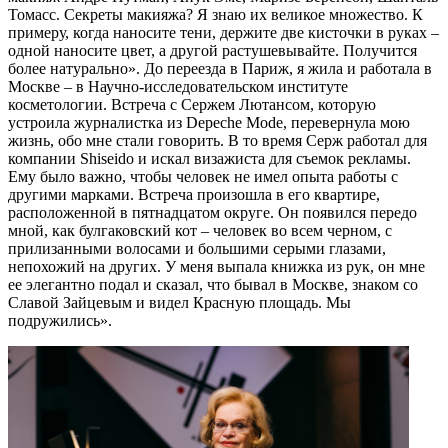
Томасс. Секреты макияжа? Я знаю их великое множество. К
примеру, когда наносите тени, держите две кисточки в руках –
одной наносите цвет, а другой растушевывайте. Получится
более натурально». До переезда в Париж, я жила и работала в
Москве – в Научно-исследовательском институте
косметологии. Встреча с Сержем Лютансом, которую
устроила журналистка из Depeche Mode, перевернула мою
жизнь, обо мне стали говорить. В то время Серж работал для
компании Shiseido и искал визажиста для съемок рекламы.
Ему было важно, чтобы человек не имел опыта работы с
другими марками. Встреча произошла в его квартире,
расположенной в пятнадцатом округе. Он появился передо
мной, как булгаковский кот – человек во всем черном, с
прилизанными волосами и большими серыми глазами,
непохожий на других. У меня выпала книжка из рук, он мне
ее элегантно подал и сказал, что бывал в Москве, знаком со
Славой Зайцевым и видел Красную площадь. Мы
подружились».