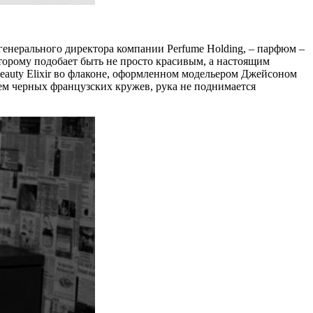
генерального директора компании Perfume Holding, – парфюм –
которому подобает быть не просто красивым, а настоящим
auty Elixir во флаконе, оформленном модельером Джейсоном
ием черных французских кружев, рука не поднимается