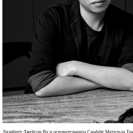
Дизайнер Джейсон Ву и основательница Caudalie Матильда То