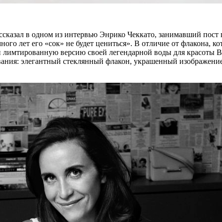
ссказал в одном из интервью Энрико Чеккато, занимавший пост 
много лет его «сок» не будет цениться». В отличие от флакона, 
и лимтированную версию своей легендарной воды для красоты Be
твования: элегантный стеклянный флакон, украшенный изображен