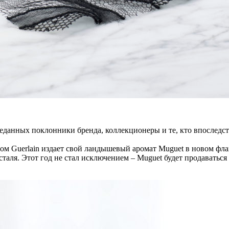
анных поклонники бренда, коллекционеры и те, кто впоследств
дом Guerlain издает свой ландышевый аромат Muguet в новом фл
русталя. Этот год не стал исключением – Muguet будет продаватьс