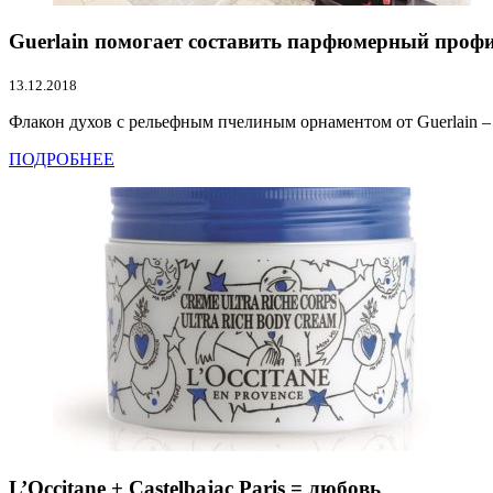
Guerlain помогает составить парфюмерный проф
13.12.2018
Флакон духов с рельефным пчелиным орнаментом от Guerlain –
ПОДРОБНЕЕ
L’Occitane + Castelbajac Paris = любовь