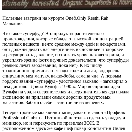
Полезные завтраки на курорте One&Only Reethi Rah,
Мальдивы
Что такое суперфуд? Это продукты растительного
происхождения, которые обладают высокой концентрацией
полезных веществ, нечто среднее между едой и лекарствами,
они должны делать нас энергичнее, выносливее и здоровее –
и регулировать давление, и снижать уровень холестерина, и
укреплять зрение (хотя научных доказательств, что суперфуды
реально лечат заболевания, пока нет). К их числу
традиционно причисляют ягоды годжи и асаи, водоросль
спирулину, мед мануку, какао-бобы, семена чиа. А первым
гордого звания «суперфуд» удостоился авокадо – заговорил о
нем диетолог Дэвид Вульф в 1990-х. Мир воспринял идеи
Вульфа на ура, и сверхполезная и сверхпитательная еда начала
экспансию на прилавки самых дорогих продуктовых
магазинов. Забота о себе – занятие не из дешевых.
Теперь стройные москвички заглядывают в салон «Профиль
Professional Club» на Пятницкой не только сделать укладку и
маникюр, но и перекусить по правилам ЗОЖ. В
расположенном здесь же кафе шеф-повар Константин Ивлев