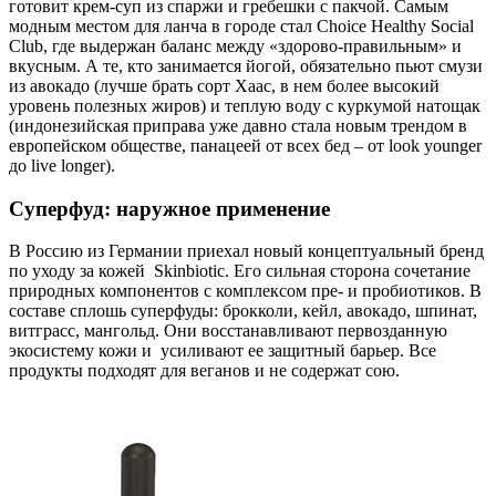
готовит крем-суп из спаржи и гребешки с пакчой. Самым
модным местом для ланча в городе стал Choice Healthy Social
Club, где выдержан баланс между «здорово-правильным» и
вкусным. А те, кто занимается йогой, обязательно пьют смузи
из авокадо (лучше брать сорт Хаас, в нем более высокий
уровень полезных жиров) и теплую воду с куркумой натощак
(индонезийская приправа уже давно стала новым трендом в
европейском обществе, панацеей от всех бед – от look younger
до live longer).
Суперфуд: наружное применение
В Россию из Германии приехал новый концептуальный бренд
по уходу за кожей Skinbiotic. Его сильная сторона сочетание
природных компонентов с комплексом пре- и пробиотиков. В
составе сплошь суперфуды: брокколи, кейл, авокадо, шпинат,
витграсс, мангольд. Они восстанавливают первозданную
экосистему кожи и усиливают ее защитный барьер. Все
продукты подходят для веганов и не содержат сою.