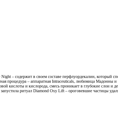
ge Night – содержит в своем составе перфлуордекалин, который с
тная процедура – аппаратная Intraceuticals, любимица Мадонны 
овой кислоты и кислорода, смесь проникает в глубокие слои и д
д запустила ритуал Diamond Oxy Lift – ороговевшие частицы уда