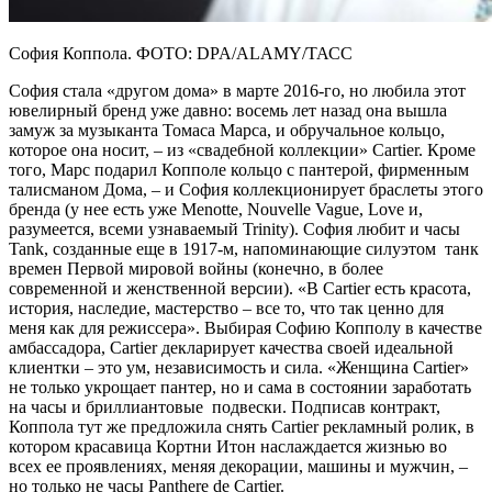
София Коппола. ФОТО: DPA/ALAMY/ТАСС
София стала «другом дома» в марте 2016-го, но любила этот
ювелирный бренд уже давно: восемь лет назад она вышла
замуж за музыканта Томаса Марса, и обручальное кольцо,
которое она носит, – из «свадебной коллекции» Cartier. Кроме
того, Марс подарил Копполе кольцо с пантерой, фирменным
талисманом Дома, – и София коллекционирует браслеты этого
бренда (у нее есть уже Menotte, Nouvelle Vague, Love и,
разумеется, всеми узнаваемый Trinity). София любит и часы
Tank, созданные еще в 1917-м, напоминающие силуэтом танк
времен Первой мировой войны (конечно, в более
современной и женственной версии). «В Cartier есть красота,
история, наследие, мастерство – все то, что так ценно для
меня как для режиссера». Выбирая Софию Копполу в качестве
амбассадора, Cartier декларирует качества своей идеальной
клиентки – это ум, независимость и сила. «Женщина Cartier»
не только укрощает пантер, но и сама в состоянии заработать
на часы и бриллиантовые подвески. Подписав контракт,
Коппола тут же предложила снять Cartier рекламный ролик, в
котором красавица Кортни Итон наслаждается жизнью во
всех ее проявлениях, меняя декорации, машины и мужчин, –
но только не часы Panthere de Cartier.