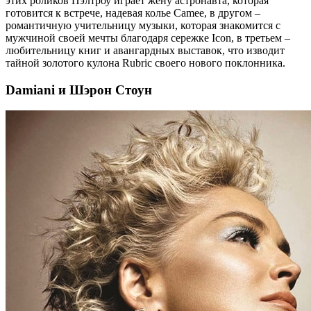
этих роликов Пэлтроу играет жену астронавта, которая
готовится к встрече, надевая колье Camee, в другом –
романтичную учительницу музыки, которая знакомится с
мужчиной своей мечты благодаря сережке Icon, в третьем –
любительницу книг и авангардных выставок, что изводит
тайной золотого кулона Rubric своего нового поклонника.
Damiani и Шэрон Стоун