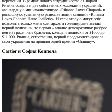
церемонии. В рамках нового сотрудничества с Chopard
Рианна создала и две собственных коллекции украшений:
авангардную минималистичную «Rihanna Loves Chopard» и
роскошную, усыпанную разноцветными камнями «Rihanna
Loves Chopard Haute Joaillerie». И если вторую могут себе
позволить только жены олигархов и голливудские звезды
первой величины, то первая – вполне демократична: разброс
цен на графичные браслеты, кольца и подвески от $1000 до
$11 000. Рианна, естественно, первой продемонстрировала
свои украшения на прошлогодней премии «Grammy».
Cartier и София Коппола