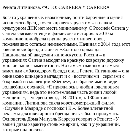
Рената Литвинова. ФОТО: CARRERA Y CARRERA
Богато украшенные, избыточные, почти барочные изделия
испанского бренда очень нравятся русским – в нашем
культурном ДНК нет места минимализму. С Россией Carrera y
Carrera связывает еще и финансовая история: в 2010-м
компанию приобрела группа русских инвесторов,
пожелавших остаться неизвестными. Начиная с 2014 года этот
ювелирный бренд отливает «Золотого орла» для
Национальной академии киноискусств России – в
украшениях Carrera выходят на красную ковровую дорожку
многие наши знаменитости. Но самым главным и самым
заметным амбассадором бренда стала Рената Литвинова – она
одинаково шикарно выглядит и с «восточными» серьгами с
бахромой из коллекции «Sierpes», и с браслетами в виде
волшебных орхидей. «Я признаюсь в любви ювелирным
украшениям, ведь это неотъемлемая часть жизни любой
женщины», – уверена звезда. В 2015-м, к 130-летию
компании, Литвинова сняла короткометражный фильм
«Случай в Мадриде с госпожой К.». Более элегантной
рекламы для ювелирного бренда нельзя было придумать.
Основатель Дома Мануэль Каррера говорит о Ренате: «У
вашей дивы характер столь же яркий, как и у украшений,
которые она носит».