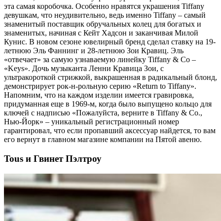
эта самая коробочка. Особенно нравятся украшения Tiffany
девушкам, что неудивительно, ведь именно Tiffany – самый
знаменитый поставщик обручальных колец для богатых и
знаменитых, начиная с Кейт Хадсон и заканчивая Милой
Кунис. В новом сезоне ювелирный бренд сделал ставку на 19-
летнюю Эль Фаннинг и 28-летнюю Зои Кравиц. Эль
«отвечает» за самую узнаваемую линейку Tiffany & Co –
«Keys». Дочь музыканта Ленни Кравица Зои, с
ультракороткой стрижкой, выкрашенная в радикальный блонд,
демонстрирует рок-н-рольную серию «Return to Tiffany».
Напомним, что на каждом изделии имеется гравировка,
придуманная еще в 1969-м, когда было выпущено кольцо для
ключей с надписью «Пожалуйста, верните в Tiffany & Co.,
Нью-Йорк» – уникальный регистрационный номер
гарантировал, что если пропавший аксессуар найдется, то вам
его вернут в главном магазине компании на Пятой авеню.
Tous и Гвинет Пэлтроу