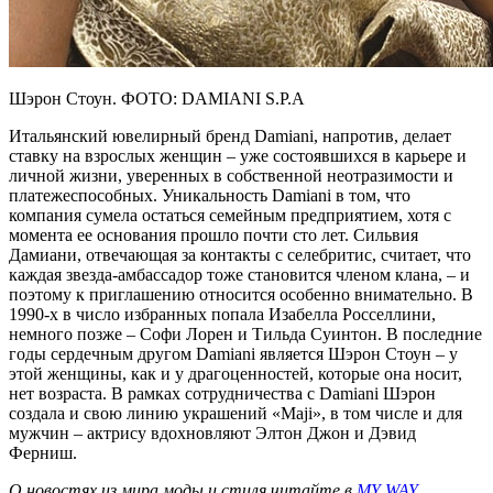
Шэрон Стоун. ФОТО: DAMIANI S.P.A
Итальянский ювелирный бренд Damiani, напротив, делает
ставку на взрослых женщин – уже состоявшихся в карьере и
личной жизни, уверенных в собственной неотразимости и
платежеспособных. Уникальность Damiani в том, что
компания сумела остаться семейным предприятием, хотя с
момента ее основания прошло почти сто лет. Сильвия
Дамиани, отвечающая за контакты с селебритис, считает, что
каждая звезда-амбассадор тоже становится членом клана, – и
поэтому к приглашению относится особенно внимательно. В
1990-х в число избранных попала Изабелла Росселлини,
немного позже – Софи Лорен и Тильда Суинтон. В последние
годы сердечным другом Damiani является Шэрон Стоун – у
этой женщины, как и у драгоценностей, которые она носит,
нет возраста. В рамках сотрудничества с Damiani Шэрон
создала и свою линию украшений «Maji», в том числе и для
мужчин – актрису вдохновляют Элтон Джон и Дэвид
Ферниш.
О новостях из мира моды и стиля читайте в
MY WAY
.