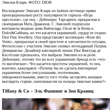
Эмилия Кларк. ФОТО: DIOR
Восхождение Эмилии Кларк по fashion-лестнице прямо
пропорционально росту популярности сериала «Игра
престолов», где она – Дейенерис Таргариен, прекрасная и
своенравная Мать Драконов. С Эмилией подписали
контракты модные дома Balenciaga, Oscar de la Renta и
Dolce&Gabbana, но что касается украшений, сердце ее отдано
Dior Fine Jewellery. Она представляет коллекцию «Rose des
Vents», прекрасные в своей простоте и элегантности сотуары.
Фотосессию с участием Эмилии снимал легендарный Патрик
Демаршелье. Дизайнер ювелирной линии Dior Виктуар де
Кастеллан призналась, что выбрала Эмилию из-за роли
Дейенерис, потому что во всех украшениях бренда есть «что-
то магическое». Что касается простоты украшений, то она,
конечно, кажущаяся: «Почему бы не сделать ювелирные
украшения более сексуальными, поэтичными,
обворожительными, вместо того чтобы заставлять женщин
выглядеть старше, нанизывая им на пальцы тяжелые камни?»
Tiffany & Co – Эль Фаннинг и Зои Кравиц