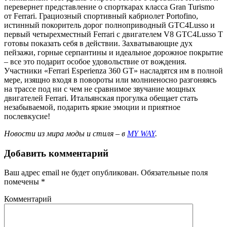
перевернет представление о спорткарах класса Gran Turismo
от Ferrari. Грациозный спортивный кабриолет Portofino,
истинный покоритель дорог полноприводный GTC4Lusso и
первый четырехместный Ferrari c двигателем V8 GTC4Lusso T
готовы показать себя в действии. Захватывающие дух
пейзажи, горные серпантины и идеальное дорожное покрытие
– все это подарит особое удовольствие от вождения.
Участники «Ferrari Esperienza 360 GT» насладятся им в полной
мере, изящно входя в повороты или молниеносно разгоняясь
на трассе под ни с чем не сравнимое звучание мощных
двигателей Ferrari. Итальянская прогулка обещает стать
незабываемой, подарить яркие эмоции и приятное
послевкусие!
Новости из мира моды и стиля – в
MY WAY
.
Добавить комментарий
Ваш адрес email не будет опубликован.
Обязательные поля
помечены
*
Комментарий