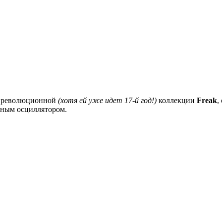
х революционной
(хотя ей уже идет 17-й год!)
коллекции
Freak
,
нным осциллятором.