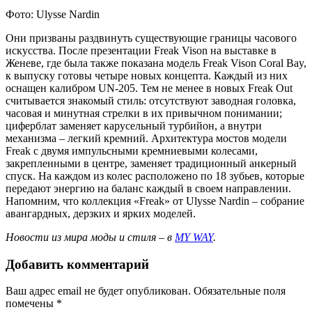
Фото: Ulysse Nardin
Они призваны раздвинуть существующие границы часового
искусства. После презентации Freak Vison на выставке в
Женеве, где была также показана модель Freak Vison Coral Bay,
к выпуску готовы четыре новых концепта. Каждый из них
оснащен калибром UN-205. Тем не менее в новых Freak Out
считывается знакомый стиль: отсутствуют заводная головка,
часовая и минутная стрелки в их привычном понимании;
циферблат заменяет карусельный турбийон, а внутри
механизма – легкий кремний. Архитектура мостов модели
Freak с двумя импульсными кремниевыми колесами,
закрепленными в центре, заменяет традиционный анкерный
спуск. На каждом из колес расположено по 18 зубьев, которые
передают энергию на баланс каждый в своем направлении.
Напомним, что коллекция «Freak» от Ulysse Nardin – собрание
авангардных, дерзких и ярких моделей.
Новости из мира моды и стиля – в
MY WAY
.
Добавить комментарий
Ваш адрес email не будет опубликован.
Обязательные поля
помечены
*