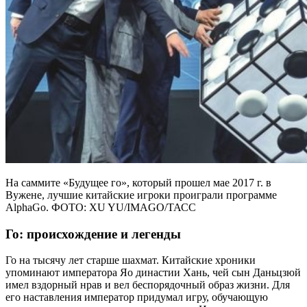
На саммите «Будущее го», который прошел мае 2017 г. в
Вужене, лучшие китайские игроки проиграли программе
AlphaGo. ФОТО: XU YU/IMAGO/ТАСС
Го: происхождение и легенды
Го на тысячу лет старше шахмат. Китайские хроники
упоминают императора Яо династии Хань, чей сын Даньцзюй
имел вздорный нрав и вел беспорядочный образ жизни. Для
его наставления император придумал игру, обучающую