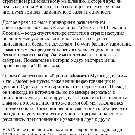
стратегии и рациональному мышлению. История вряд ли
реальная, но на Востоке го до сих пор считается лучшим
инструментом для гармоничного развития личности.
Долгое время го была придворным развлечением
аристократов, сначала в Китае и на Тибете, а с VIII века и в
Японии, – когда спустя четыре столетия в стране наступил
период междоусобных войн и власть взял сегун, го
приравняли к боевым искусствам. Го учит балансу, гармонии,
грамотному распределению ресурсов, но сущность игры –
бескомпромиссная борьба. Именно этим она привлекла
самураев. Показательна история о двух мастерах меча,
произошедшая 500 лет назад.
Одним был легендарный ронин Миямото Мусаси, другим –
Ягю Дзюбэй Мицуёси, тоже великий фехтовальщик и
дуэлянт. Однажды пути аристократов пересеклись. Прежде
они никогда не встречались, но по манере держаться и
описанию мечей узнали друг друга. Разойтись без поединка
значило потерять лицо, в то же время бой мог закончиться
гибелью обоих. Тогда они решили сыграть в го. Увидев, что
ни один не уступает другому, мастера прервали партию и
разошлись, преисполненные уважения друг к другу.
В XIX веке с игрой познакомились европейцы, однако до
1970-х годов Япония была лидером в го. Ситуация