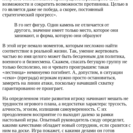
возможности и сократить возможности противника. Целью в
го является даже не победа, а скорее, постоянный
стратегический прогресс».
В го нет фигур. Один камень не отличается от
другого, значение имеет только место, которое они
занимают, и форма, которую они образуют
В этой игре немало моментов, которым несложно найти
соответствие в реальной жизни. Так, умение жертвовать
частью во имя целого может быть бесценным для политика,
военного и бизнесмена. Скажем, спасать бегущую группу не
только бесполезно, но и чревато проигрышем: такая
«лестница» неминуемо погибнет. А, допустим, в ситуации
«секи» (преграда) игрокам нужно просто остановиться,
замереть на линии атаки, поскольку начавший схватку
гарантированно ее проиграет.
На определенном этапе развития игроку начинают мешать не
трудности игрового плана, а недостатки характера: трусость,
алчность, эгоизм, излишняя самоуверенность. С их
преодолением восприятие го выходит далеко за рамки
настольной игры. Опытный руководитель сходу определит,
какими качествами обладает новый сотрудник, если сразится с
ним на доске. Игра покажет, с какими делами он готов