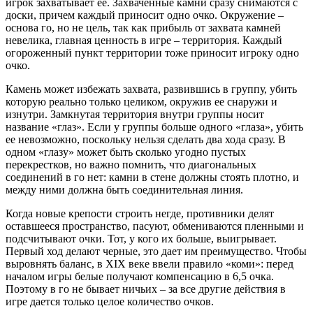
игрок захватывает ее. Захваченные камни сразу снимаются с
доски, причем каждый приносит одно очко. Окружение –
основа го, но не цель, так как прибыль от захвата камней
невелика, главная ценность в игре – территория. Каждый
огороженный пункт территории тоже приносит игроку одно
очко.
Камень может избежать захвата, развившись в группу, убить
которую реально только целиком, окружив ее снаружи и
изнутри. Замкнутая территория внутри группы носит
название «глаз». Если у группы больше одного «глаза», убить
ее невозможно, поскольку нельзя сделать два хода сразу. В
одном «глазу» может быть сколько угодно пустых
перекрестков, но важно помнить, что диагональных
соединений в го нет: камни в стене должны стоять плотно, и
между ними должна быть соединительная линия.
Когда новые крепости строить негде, противники делят
оставшееся пространство, пасуют, обмениваются пленными и
подсчитывают очки. Тот, у кого их больше, выигрывает.
Первый ход делают черные, это дает им преимущество. Чтобы
выровнять баланс, в XIX веке ввели правило «коми»: перед
началом игры белые получают компенсацию в 6,5 очка.
Поэтому в го не бывает ничьих – за все другие действия в
игре дается только целое количество очков.