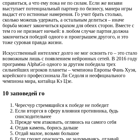
справиться, а что ему пока не по силам. Если же визави
выступает потенциальный партнер по бизнесу, манера игры
выдаст его истинные намерения. Го учит брать столько,
сколько можешь удержать, а остальным делиться – иначе
борьба может закончиться крахом для обеих сторон. Вместе с
тем го не признает ничьей: в любом случае партия должна
закончиться победой одного и проигрышем другого, и это
тоже суровая правда жизни.
Искусственный интеллект долго не мог освоить го – это стало
возможным лишь с появлением нейронных сетей. В 2016 году
программа AlphaGo одного за другим победила трех
сильнейших игроков планеты – чемпиона Европы Фань Хуэя,
корейского профессионала Ли Седоля и неофициального
чемпиона мира, китайца Кэ Цзе.
10 заповедей го
Чересчур стремящийся к победе не победит
Если вторгся в сферу влияния противника, будь
снисходительнее
Прежде чем атаковать, оглянись на самого себя
Отдав камень, борись дальше
Отдай малое, возьми большое
Если грозит опасность, не задумываясь, отдавай