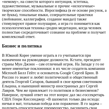
«немому», на совести которого интуиция, эстетика,
художественные, музыкальные и прочие «нелогичные»
творческие способности. Иероглифика (в ее основе рисунок, а
не буква), тональные языки, созерцательные практики
(любование, каллиграфия, создание мандал) также
стимулируют правое полушарие, а игра го понимается как
психологическая техника сродни медитации, когда человек
полностью сосредоточивает сознание на проблеме и получает
комплексный ответ.
Бизнес и политика
В Южной Корее умение играть в го учитывается при
назначении на руководящие должности. Кстати, президент
страны Мун Джэин – сам отличный игрок. На Западе у го не
менее именитые поклонники: в их числе создатель компании
Microsoft Билл Гейтс и основатель Google Сергей Брин. В
России го знают и любят политический и общественный
деятель Георгий Сатаров, бывший в свое время советником
Ельцина, и нынешний министр иностранных дел Сергей
Лавров. Чем же привлекает го политиков и бизнесменов?
Наверное, лучший ответ на этот вопрос дал экс-госсекретарь
США Генри Киссинджер: «В шахматах только два исхода:
ничья и мат, тотальная победа или поражение. В го задача –
получить относительное преимущество, расширить свои