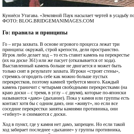
Куниёси Утагава. «Земляной Паук насылает чертей в усадьбу по
ФОТО: BLOG.BRIDGEMANIMAGES.COM
Го: правила и принципы
Го – игра захвата. В основе игрового процесса лежат три
принципа: окружай, строй крепости, дели пространство.
Игрок либо делает ход – то есть ставит камень на перекрестье
(их на доске 361) или же пасует (отказывается от хода).
Выставленный камень больше не двигается и может быть
только снят в результате захвата. Игроки «строят стены»,
стремясь огородить себе как можно больше пустых
перекрестков, поэтому камней требуется много. Каждый
камень граничит с четырьмя свободными перекрестками (на
краю доски – с тремя, в углу – с двумя), которые по-японски
называются «дамэ» (дыхание). Пока у камня или группы есть
контакт хотя бы с одним дамэ, они «живут», но если все
соседние перекрестки заняты камнями противника, они
«гибнут» и снимаются с доски.
Ход в пункт, где у камня нет дамэ, запрещен. Но если такой
ход забирает последнее «дыхание» у группы противника,