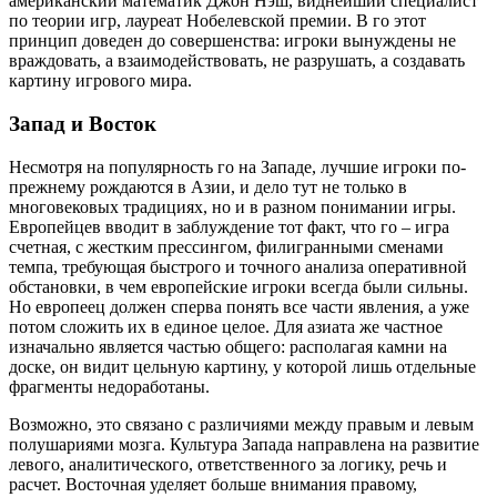
американский математик Джон Нэш, виднейший специалист
по теории игр, лауреат Нобелевской премии. В го этот
принцип доведен до совершенства: игроки вынуждены не
враждовать, а взаимодействовать, не разрушать, а создавать
картину игрового мира.
Запад и Восток
Несмотря на популярность го на Западе, лучшие игроки по-
прежнему рождаются в Азии, и дело тут не только в
многовековых традициях, но и в разном понимании игры.
Европейцев вводит в заблуждение тот факт, что го – игра
счетная, с жестким прессингом, филигранными сменами
темпа, требующая быстрого и точного анализа оперативной
обстановки, в чем европейские игроки всегда были сильны.
Но европеец должен сперва понять все части явления, а уже
потом сложить их в единое целое. Для азиата же частное
изначально является частью общего: располагая камни на
доске, он видит цельную картину, у которой лишь отдельные
фрагменты недоработаны.
Возможно, это связано с различиями между правым и левым
полушариями мозга. Культура Запада направлена на развитие
левого, аналитического, ответственного за логику, речь и
расчет. Восточная уделяет больше внимания правому,