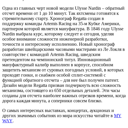
Одна из главных черт новой модели Ulysse Nardin – обратный
отсчет времени от 1 до 10 минут. Так яхтсмены готовятся к
стремительному старту. Хронограф Regatta создан в
поддержку команды Artemis Racing на 35-м Кубке Америки,
партнером которой является мануфактура. В 1846 году Ulysse
Nardin выбрала курс, которому следует и сегодня, уделяя
особое внимание сложности инженерной разработки,
точности и интересному исполнению. Новый хронограф
разработан швейцарскими часовыми мастерами из Ле Локля в
соавторстве с командой Artemis Racing, шведским
претендентом на чемпионский титул. Инновационный
мануфактурный калибр выполнен в корпусе, способном
защитить механизм от суровых погодных условий, в которых
проходят гонки, и снабжен особой сплит-системой с
функцией обратного отсчета – для нее был получен патент.
Дизайн модели Regatta призван подчеркнуть всю сложность
механизма, состоящего из 650 отдельных деталей. Эти часы
созданы для отсчета наиболее важных отрезков времени, когда
дорога каждая минута, а соперники совсем близко.
О самых интересных выставках, концертах, аукционах и
других значимых событиях из мира искусства читайте в
MY
WAY
.