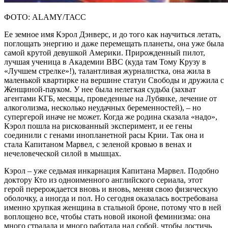
ФОТО: ALAMY/ТАСС
Ее земное имя Кэрол Дэнверс, и до того как научиться летать,
поглощать энергию и даже перемещать планеты, она уже была
самой крутой девушкой Америки. Прирожденный пилот,
лучшая ученица в Академии ВВС (куда там Тому Крузу в
«Лучшем стрелке»!), талантливая журналистка, она жила в
маленькой квартирке на вершине статуи Свободы и дружила с
Женщиной-пауком. У нее была нелегкая судьба (захват
агентами КГБ, месяцы, проведенные на Лубянке, лечение от
алкоголизма, несколько неудачных беременностей), – но
супергерой иначе не может. Когда же родина сказала «надо»,
Кэрол пошла на рискованный эксперимент, и ее гены
соединили с генами инопланетной расы Крии. Так она и
стала Капитаном Марвел, с зеленой кровью в венах и
нечеловеческой силой в мышцах.
Кэрол – уже седьмая инкарнация Капитана Марвел. Подобно
доктору Кто из одноименного английского сериала, этот
герой перерождается вновь и вновь, меняя свою физическую
оболочку, а иногда и пол. Но сегодня оказалась востребована
именно хрупкая женщина в стальной броне, потому что в ней
воплощено все, чтобы стать новой иконой феминизма: она
много страдала и много работала над собой, чтобы достичь