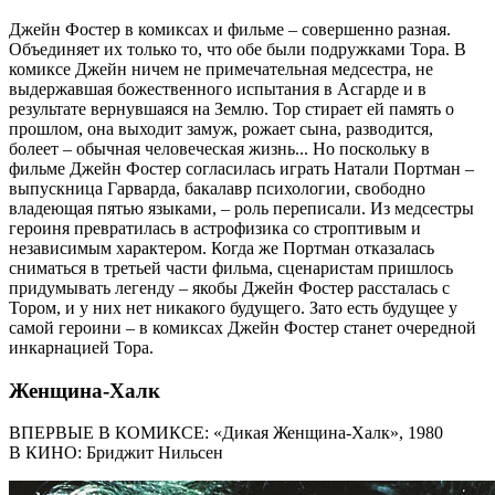
Джейн Фостер в комиксах и фильме – совершенно разная.
Объединяет их только то, что обе были подружками Тора. В
комиксе Джейн ничем не примечательная медсестра, не
выдержавшая божественного испытания в Асгарде и в
результате вернувшаяся на Землю. Тор стирает ей память о
прошлом, она выходит замуж, рожает сына, разводится,
болеет – обычная человеческая жизнь... Но поскольку в
фильме Джейн Фостер согласилась играть Натали Портман –
выпускница Гарварда, бакалавр психологии, свободно
владеющая пятью языками, – роль переписали. Из медсестры
героиня превратилась в астрофизика со строптивым и
независимым характером. Когда же Портман отказалась
сниматься в третьей части фильма, сценаристам пришлось
придумывать легенду – якобы Джейн Фостер рассталась с
Тором, и у них нет никакого будущего. Зато есть будущее у
самой героини – в комиксах Джейн Фостер станет очередной
инкарнацией Тора.
Женщина-Халк
ВПЕРВЫЕ В КОМИКСЕ: «Дикая Женщина-Халк», 1980
В КИНО: Бриджит Нильсен