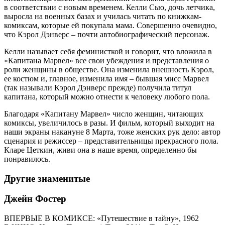
в соответствии с новым временем. Келли Сью, дочь летчика,
выросла на военных базах и училась читать по книжкам-
комиксам, которые ей покупала мама. Совершенно очевидно,
что Кэрол Дэнверс – почти автобиографический персонаж.
Келли называет себя феминисткой и говорит, что вложила в
«Капитана Марвел» все свои убеждения и представления о
роли женщины в обществе. Она изменила внешность Кэрол,
ее костюм и, главное, изменила имя – бывшая мисс Марвел
(так называли Кэрол Дэнверс прежде) получила титул
капитана, который можно отнести к человеку любого пола.
Благодаря «Капитану Марвел» число женщин, читающих
комиксы, увеличилось в разы. И фильм, который выходит на
наши экраны накануне 8 Марта, тоже женских рук дело: автор
сценария и режиссер – представительницы прекрасного пола.
Кларе Цеткин, живи она в наше время, определенно бы
понравилось.
Другие знаменитые
Джейн Фостер
ВПЕРВЫЕ В КОМИКСЕ: «Путешествие в тайну», 1962