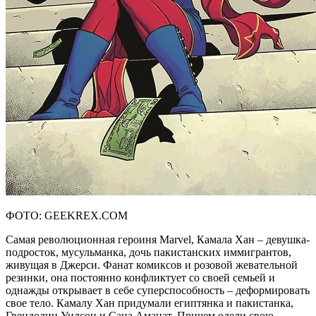
ФОТО: GEEKREX.COM
Самая революционная героиня Marvel, Камала Хан – девушка-
подросток, мусульманка, дочь пакистанских иммигрантов,
живущая в Джерси. Фанат комиксов и розовой жевательной
резинки, она постоянно конфликтует со своей семьей и
однажды открывает в себе суперспособность – деформировать
свое тело. Камалу Хан придумали египтянка и пакистанка,
Гвендолин Уилсон и Сана Аманат. Причем одели свою