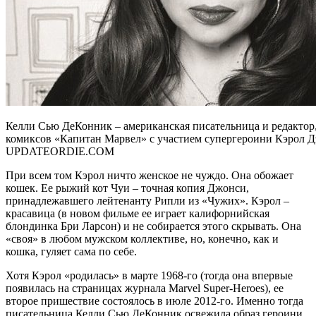
Келли Сью ДеКонник – американская писательница и редактор,
комиксов «Капитан Марвел» с участием супергероини Кэрол 
UPDATEORDIE.COM
При всем том Кэрол ничто женское не чуждо. Она обожает
кошек. Ее рыжий кот Чуи – точная копия Джонси,
принадлежавшего лейтенанту Рипли из «Чужих». Кэрол –
красавица (в новом фильме ее играет калифорнийская
блондинка Бри Ларсон) и не собирается этого скрывать. Она
«своя» в любом мужском коллективе, но, конечно, как и
кошка, гуляет сама по себе.
Хотя Кэрол «родилась» в марте 1968-го (тогда она впервые
появилась на страницах журнала Marvel Super-Heroes), ее
второе пришествие состоялось в июле 2012-го. Именно тогда
писательница Келли Сью ДеКонник освежила образ героини