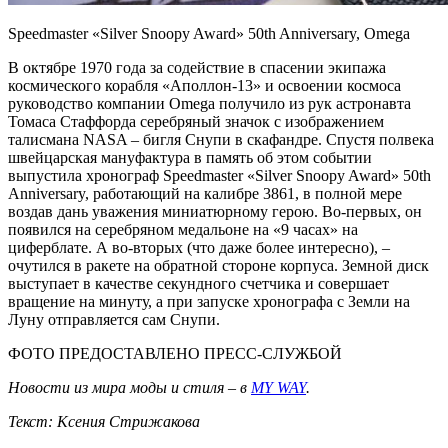
Speedmaster «Silver Snoopy Award» 50th Anniversary, Omega
В октябре 1970 года за содействие в спасении экипажа
космического корабля «Аполлон-13» и освоении космоса
руководство компании Omega получило из рук астронавта
Томаса Стаффорда серебряный значок с изображением
талисмана NASA – бигля Снупи в скафандре. Спустя полвека
швейцарская мануфактура в память об этом событии
выпустила хронограф Speedmaster «Silver Snoopy Award» 50th
Anniversary, работающий на калибре 3861, в полной мере
воздав дань уважения миниатюрному герою. Во-первых, он
появился на серебряном медальоне на «9 часах» на
циферблате. А во-вторых (что даже более интересно), –
очутился в ракете на обратной стороне корпуса. Земной диск
выступает в качестве секундного счетчика и совершает
вращение на минуту, а при запуске хронографа с Земли на
Луну отправляется сам Снупи.
ФОТО ПРЕДОСТАВЛЕНО ПРЕСС-СЛУЖБОЙ
Новости из мира моды и стиля – в
MY WAY
.
Текст: Ксения Стрижакова