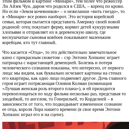
этим фильмом и картине «Минари», тем более что режиссер
Ли Айзек Чун, даром что родился в США, – кореец по крови.
Но если «Земля кочевников» – о нежелании «вить гнездо», то
в «Минари» все ровно наоборот. Это история корейской
семьи, которая пытается представить Америку своей новой
родиной: отец покупает ферму, кормит детей кукурузными
хлопьями и отправляет их в деревенскую школу, где
веснушчатые сыновья ковбоев показывают маленьким
корейцам, кто тут главный.
Что касается «Отца», то это действительно замечательное
кино с прекрасным сюжетом – сэр Энтони Хопкинс играет
патриарха с нарастающей деменцией. Болезнь и потеря
человеческого сознания показаны, что интересно, от первого
лица: мы видим, как буквально исчезают картины на стенах
его квартиры, как одно лицо подменяет другое. Дочь главного
героя играет потрясающая Оливия Колман (номинация
«Лучшая женская роль второго плана»), и ей приходится
перевоплощаться по ходу фильма несколько раз, представая то
злодейкой, то ангелом, то Гонерильей, то Корделией – в
зависимости от того, что подкидывает измененное сознание
ее отца, короля Лира нашего времени (в свое время Энтони
Хопкинс играл его и на сцене).