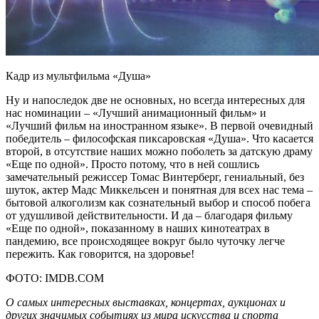
Кадр из мультфильма «Душа»
Ну и напоследок две не основных, но всегда интересных для
нас номинации – «Лучший анимационный фильм» и
«Лучший фильм на иностранном языке». В первой очевидный
победитель – философская пиксаровская «Душа». Что касается
второй, в отсутствие наших можно поболеть за датскую драму
«Еще по одной». Просто потому, что в ней сошлись
замечательный режиссер Томас Винтерберг, гениальный, без
шуток, актер Мадс Миккельсен и понятная для всех нас тема –
бытовой алкоголизм как сознательный выбор и способ побега
от удушливой действительности. И да – благодаря фильму
«Еще по одной», показанному в наших кинотеатрах в
пандемию, все происходящее вокруг было чуточку легче
пережить. Как говорится, на здоровье!
ФОТО: IMDB.COM
О самых интересных выставках, концертах, аукционах и
других значимых событиях из мира искусства и спорта