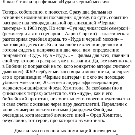
Лакит Стэнфилд в фильме «Иуда и черный мессия»
Теперь, собственно, о повестке. Сразу два фильма из
основных номинаций посвящены одному, по сути, событию –
расправе над леворадикальной организацией «Черные
пантеры» в 1968 году. Но если «Суд над чикагской семеркой»
(режиссер и автор сценария – Аарон Соркин) – классическая
разговорная судебная драма, то «Иуда и черный мессия» –
настоящий детектив. Если вы любите хлесткие диалоги и
готовы сидеть в напряжении два часа, вам, определенно,
понравится «Суд». Ну а «Иуда…» – фильм для всех, главный
спойлер которого раскрыт уже в названии. Да, все именно как
в Библии (с поправкой на то, кого конкретно авторы считают
дьяволом): ФБР вербует мелкого вора и мошенника, внедряет
его в организацию «Черные пантеры» и с его же помощью
убивает «мессию», 20-летнего лидера афроамериканцев,
марксиста-пацифиста Фреда Хэмптона. За скобками (но в
финальных титрах) остается то, что «иуда», как и его
библейский прототип, не смог вынести своего предательства
и свел счеты с жизнью через пару десятилетий. Параллели с
«новым американским святым» Джорджем Флойдом
очевидны, хотя масштаб личности иной – Фред Хэмптон,
безусловно, тот герой, про которого нужно знать.
Два фильма из основных номинаций посвящены