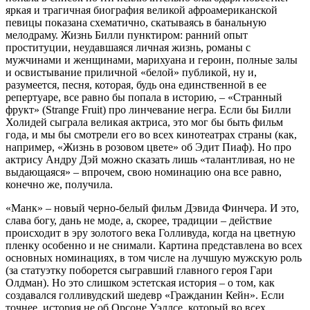
яркая и трагичная биография великой афроамериканской
певицы показана схематично, скатываясь в банальную
мелодраму. Жизнь Билли пунктиром: ранний опыт
проституции, неудавшаяся личная жизнь, романы с
мужчинами и женщинами, марихуана и героин, полные залы
и освистывание приличной «белой» публикой, ну и,
разумеется, песня, которая, будь она единственной в ее
репертуаре, все равно бы попала в историю, – «Странный
фрукт» (Strange Fruit) про линчевание негра. Если бы Билли
Холидей сыграла великая актриса, это мог бы быть фильм
года, и мы бы смотрели его во всех кинотеатрах страны (как,
например, «Жизнь в розовом цвете» об Эдит Пиаф). Но про
актрису Андру Дэй можно сказать лишь «талантливая, но не
выдающаяся» – впрочем, свою номинацию она все равно,
конечно же, получила.
«Манк» – новый черно-белый фильм Дэвида Финчера. И это,
слава богу, дань не моде, а, скорее, традиции – действие
происходит в эру золотого века Голливуда, когда на цветную
пленку особенно и не снимали. Картина представлена во всех
основных номинациях, в том числе на лучшую мужскую роль
(за статуэтку поборется сыгравший главного героя Гари
Олдман). Но это слишком эстетская история – о том, как
создавался голливудский шедевр «Гражданин Кейн». Если
точнее, история не об Орсоне Уэллсе, который во всех