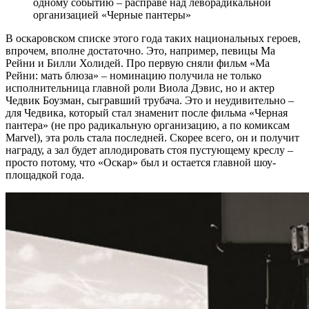
одному событию – расправе над леворадикальной
организацией «Черные пантеры»
В оскаровском списке этого года таких национальных героев,
впрочем, вполне достаточно. Это, например, певицы Ма
Рейни и Билли Холидей. Про первую сняли фильм «Ма
Рейни: мать блюза» – номинацию получила не только
исполнительница главной роли Виола Дэвис, но и актер
Чедвик Боузман, сыгравший трубача. Это и неудивительно –
для Чедвика, который стал знаменит после фильма «Черная
пантера» (не про радикальную организацию, а по комиксам
Marvel), эта роль стала последней. Скорее всего, он и получит
награду, а зал будет аплодировать стоя пустующему креслу –
просто потому, что «Оскар» был и остается главной шоу-
площадкой года.