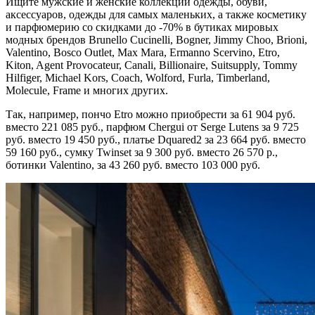
Ищите мужские и женские коллекции одежды, обуви,
аксессуаров, одежды для самых маленьких, а также косметику
и парфюмерию cо скидками до -70% в бутиках мировых
модных брендов Brunello Cucinelli, Bogner, Jimmy Choo, Brioni,
Valentino, Bosco Outlet, Max Mara, Ermanno Scervino, Etro,
Kiton, Agent Provocateur, Canali, Billionaire, Suitsupply, Tommy
Hilfiger, Michael Kors, Coach, Wolford, Furla, Timberland,
Molecule, Frame и многих других.
Так, например, пончо Etro можно приобрести за 61 904 руб.
вместо 221 085 руб., парфюм Chergui от Serge Lutens за 9 725
руб. вместо 19 450 руб., платье Dquared2 за 23 664 руб. вместо
59 160 руб., сумку Twinset за 9 300 руб. вместо 26 570 р.,
ботинки Valentino, за 43 260 руб. вместо 103 000 руб.