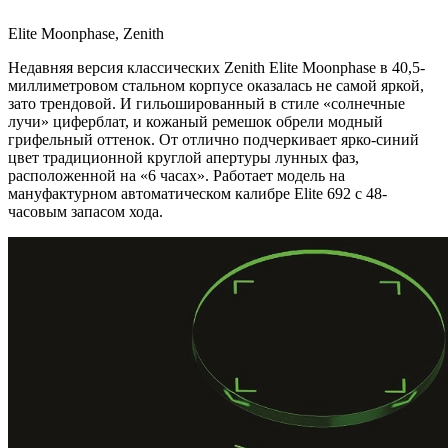
Elite Moonphase, Zenith
Недавняя версия классических Zenith Elite Moonphase в 40,5-
миллиметровом стальном корпусе оказалась не самой яркой,
зато трендовой. И гильошированный в стиле «солнечные
лучи» циферблат, и кожаный ремешок обрели модный
грифельный оттенок. От отлично подчеркивает ярко-синий
цвет традиционной круглой апертуры лунных фаз,
расположенной на «6 часах». Работает модель на
мануфактурном автоматическом калибре Elite 692 с 48-
часовым запасом хода.