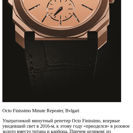
Octo Finissimo Minute Repeater, Bvlgari
Ультратонкий минутный репетир Octo Finissimo, впервые
увидевший свет в 2016-м, к этому году «приоделся» в розовое
золото вместо титана и карбона. Причем целиком: из