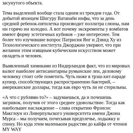
засунутого объекта.
Тема выделений вообще стала одним из трендов года. От
добытой японцем Шигуру Ватанаби инфы, что за день
средний ребенок-пятилетка производит поллитра слюны, нам
ни горячо ни холодно. А вот почему экскременты у вомбатов
имеют форму эстетичных кубиков – уже интереснее. Тем
более что изучившие вопрос Патрисия Янг и Дэвид Ху из
Технологического института Джорджии уверяют, что при
желании этим изящным кубическим искусством может
овладеть и человек.
Выявленный химиками из Нидерландов факт, что из мировых
валют наиболее антисанитарны румынские леи, деловому
человеку стоит себе пометить. Чуть ниже в трэш-хит-параде
купюр, способствующих распространению бактерий, –
американские доллары, тогда как евро чуть ли не стерильны.
«А что с рублями-то?» – задумаешься, да и почешешь
загривок, получив от этого среднее удовольствие. Тогда как
наибольшее наслаждение – слава открытию Фрэнсис
Макглоун из Ливерпульского университета имени Джона
Мурса – мы получаем, почесывая предплечье, лодыжку и
спину. Но куда этим маленьким радостям до кайфа от чтения
MY WAY