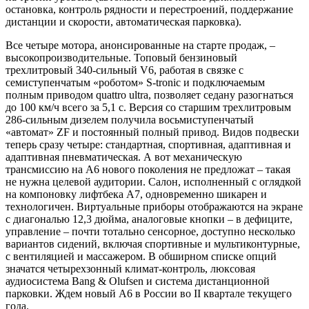
остановка, контроль рядности и перестроений, поддержание
дистанции и скорости, автоматическая парковка).
Все четыре мотора, анонсированные на старте продаж, –
высокопроизводительные. Топовый бензиновый
трехлитровый 340-сильный V6, работая в связке с
семиступенчатым «роботом» S-tronic и подключаемым
полным приводом quattro ultra, позволяет седану разогнаться
до 100 км/ч всего за 5,1 с. Версия со старшим трехлитровым
286-сильным дизелем получила восьмиступенчатый
«автомат» ZF и постоянный полный привод. Видов подвески
теперь сразу четыре: стандартная, спортивная, адаптивная и
адаптивная пневматическая. А вот механическую
трансмиссию на А6 нового поколения не предложат – такая
не нужна целевой аудитории. Салон, исполненный с оглядкой
на компоновку лифтбека A7, одновременно шикарен и
технологичен. Виртуальные приборы отображаются на экране
с диагональю 12,3 дюйма, аналоговые кнопки – в дефиците,
управление – почти тотально сенсорное, доступно несколько
вариантов сидений, включая спортивные и мультиконтурные,
с вентиляцией и массажером. В обширном списке опций
значатся четырехзонный климат-контроль, люксовая
аудиосистема Bang & Olufsen и система дистанционной
парковки. Ждем новый А6 в России во II квартале текущего
года.