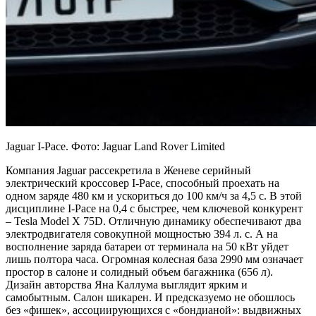
Jaguar I-Pace. Фото: Jaguar Land Rover Limited
Компания Jaguar рассекретила в Женеве серийный
электрический кроссовер I-Pace, способный проехать на
одном заряде 480 км и ускориться до 100 км/ч за 4,5 с. В этой
дисциплине I-Pace на 0,4 с быстрее, чем ключевой конкурент
– Tesla Model X 75D. Отличную динамику обеспечивают два
электродвигателя совокупной мощностью 394 л. с. А на
восполнение заряда батареи от терминала на 50 кВт уйдет
лишь полтора часа. Огромная колесная база 2990 мм означает
простор в салоне и солидный объем багажника (656 л).
Дизайн авторства Яна Каллума выглядит ярким и
самобытным. Салон шикарен. И предсказуемо не обошлось
без «фишек», ассоциирующихся с «бондианой»: выдвижных