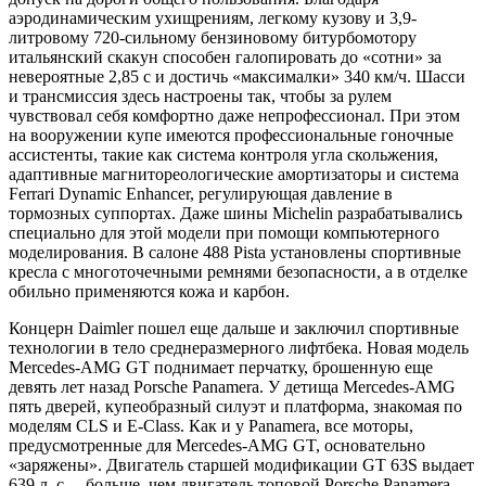
аэродинамическим ухищрениям, легкому кузову и 3,9-
литровому 720-сильному бензиновому битурбомотору
итальянский скакун способен галопировать до «сотни» за
невероятные 2,85 c и достичь «максималки» 340 км/ч. Шасси
и трансмиссия здесь настроены так, чтобы за рулем
чувствовал себя комфортно даже непрофессионал. При этом
на вооружении купе имеются профессиональные гоночные
ассистенты, такие как система контроля угла скольжения,
адаптивные магнитореологические амортизаторы и система
Ferrari Dynamic Enhancer, регулирующая давление в
тормозных суппортах. Даже шины Michelin разрабатывались
специально для этой модели при помощи компьютерного
моделирования. В салоне 488 Pista установлены спортивные
кресла с многоточечными ремнями безопасности, а в отделке
обильно применяются кожа и карбон.
Концерн Daimler пошел еще дальше и заключил спортивные
технологии в тело среднеразмерного лифтбека. Новая модель
Mercedes-AMG GT поднимает перчатку, брошенную еще
девять лет назад Porsche Panamera. У детища Mercedes-AMG
пять дверей, купеобразный силуэт и платформа, знакомая по
моделям CLS и E-Class. Как и у Panamera, все моторы,
предусмотренные для Mercedes-AMG GT, основательно
«заряжены». Двигатель старшей модификации GT 63S выдает
639 л. с. – больше, чем двигатель топовой Porsche Panamera