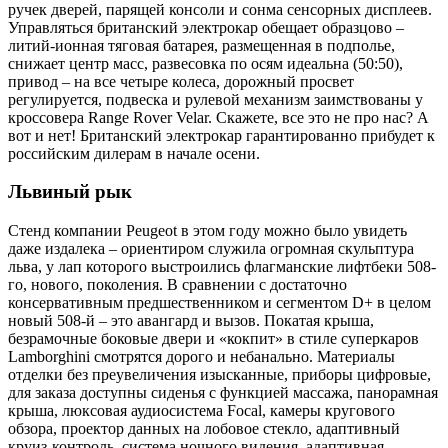
ручек дверей, парящей консоли и сонма сенсорных дисплеев.
Управляться британский электрокар обещает образцово –
литий-ионная тяговая батарея, размещенная в подполье,
снижает центр масс, развесовка по осям идеальна (50:50),
привод – на все четыре колеса, дорожный просвет
регулируется, подвеска и рулевой механизм заимствованы у
кроссовера Range Rover Velar. Скажете, все это не про нас? А
вот и нет! Британский электрокар гарантированно прибудет к
российским дилерам в начале осени.
Львиный рык
Стенд компании Peugeot в этом году можно было увидеть
даже издалека – ориентиром служила огромная скульптура
льва, у лап которого выстроились флагманские лифтбеки 508-
го, нового, поколения. В сравнении с достаточно
консервативным предшественником и сегментом D+ в целом
новый 508-й – это авангард и вызов. Покатая крыша,
безрамочные боковые двери и «кокпит» в стиле суперкаров
Lamborghini смотрятся дорого и небанально. Материалы
отделки без преувеличения изысканные, приборы цифровые,
для заказа доступны сиденья с функцией массажа, панорамная
крыша, люксовая аудиосистема Focal, камеры кругового
обзора, проектор данных на лобовое стекло, адаптивный
круиз-контроль, система ночного видения, адаптивная