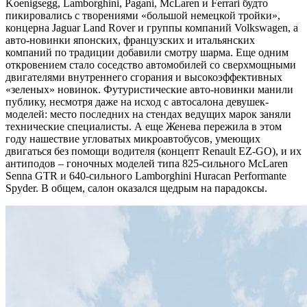
Koenigsegg, Lamborghini, Pagani, McLaren и Ferrari будто
пикировались с творениями «большой немецкой тройки»,
концерна Jaguar Land Rover и группы компаний Volkswagen, а
авто-новинки японских, французских и итальянских
компаний по традиции добавили смотру шарма. Еще одним
откровением стало соседство автомобилей со сверхмощными
двигателями внутреннего сгорания и высокоэффективных
«зеленых» новинок. Футуристические авто-новинки манили
публику, несмотря даже на исход с автосалона девушек-
моделей: место последних на стендах ведущих марок заняли
технические специалисты. А еще Женева пережила в этом
году нашествие угловатых микроавтобусов, умеющих
двигаться без помощи водителя (концепт Renault EZ-GO), и их
антиподов – гоночных моделей типа 825-сильного McLaren
Senna GTR и 640-сильного Lamborghini Huracan Performante
Spyder. В общем, салон оказался щедрым на парадоксы.