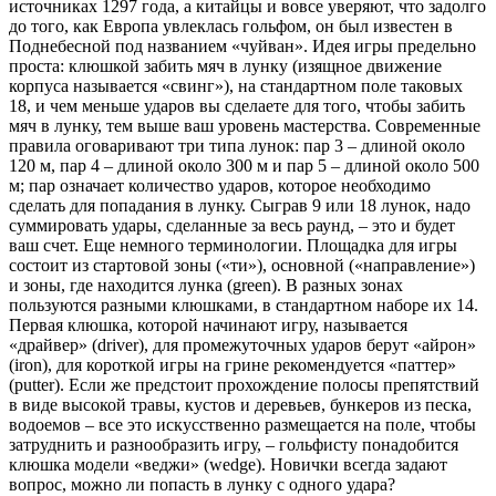
источниках 1297 года, а китайцы и вовсе уверяют, что задолго
до того, как Европа увлеклась гольфом, он был известен в
Поднебесной под названием «чуйван». Идея игры предельно
проста: клюшкой забить мяч в лунку (изящное движение
корпуса называется «свинг»), на стандартном поле таковых
18, и чем меньше ударов вы сделаете для того, чтобы забить
мяч в лунку, тем выше ваш уровень мастерства. Современные
правила оговаривают три типа лунок: пар 3 – длиной около
120 м, пар 4 – длиной около 300 м и пар 5 – длиной около 500
м; пар означает количество ударов, которое необходимо
сделать для попадания в лунку. Сыграв 9 или 18 лунок, надо
суммировать удары, сделанные за весь раунд, – это и будет
ваш счет. Еще немного терминологии. Площадка для игры
состоит из стартовой зоны («ти»), основной («направление»)
и зоны, где находится лунка (green). В разных зонах
пользуются разными клюшками, в стандартном наборе их 14.
Первая клюшка, которой начинают игру, называется
«драйвер» (driver), для промежуточных ударов берут «айрон»
(iron), для короткой игры на грине рекомендуется «паттер»
(putter). Если же предстоит прохождение полосы препятствий
в виде высокой травы, кустов и деревьев, бункеров из песка,
водоемов – все это искусственно размещается на поле, чтобы
затруднить и разнообразить игру, – гольфисту понадобится
клюшка модели «веджи» (wedge). Новички всегда задают
вопрос, можно ли попасть в лунку с одного удара?