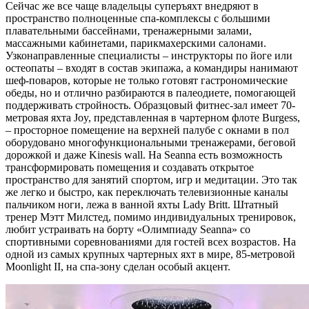
Сейчас же все чаще владельцы суперъяхт внедряют в
пространство полноценные спа-комплексы с большими
плавательными бассейнами, тренажерными залами,
массажными кабинетами, парикмахерскими салонами.
Узконаправленные специалисты – инструкторы по йоге или
остеопаты – входят в состав экипажа, а командиры нанимают
шеф-поваров, которые не только готовят гастрономические
обеды, но и отлично разбираются в палеодиете, помогающей
поддерживать стройность. Образцовый фитнес-зал имеет 70-
метровая яхта Joy, представленная в чартерном флоте Burgess,
– просторное помещение на верхней палубе с окнами в пол
оборудовано многофункциональными тренажерами, беговой
дорожкой и даже Kinesis wall. На Seanna есть возможность
трансформировать помещения и создавать открытое
пространство для занятий спортом, игр и медитации. Это так
же легко и быстро, как переключать телевизионные каналы
пальчиком ноги, лежа в ванной яхты Lady Britt. Штатный
тренер Мэтт Милстед, помимо индивидуальных тренировок,
любит устраивать на борту «Олимпиаду Seanna» со
спортивными соревнованиями для гостей всех возрастов. На
одной из самых крупных чартерных яхт в мире, 85-метровой
Moonlight II, на спа-зону сделан особый акцент.