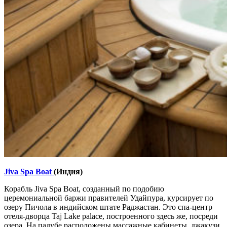
Jiva Spa Boat
(Индия)
Корабль Jiva Spa Boat, созданный по подобию
церемониальной баржи правителей Удайпура, курсирует по
озеру Пичола в индийском штате Раджастан. Это спа-центр
отеля-дворца Taj Lake palace, построенного здесь же, посреди
озера. На палубе расположены массажные кабинеты, джакузи