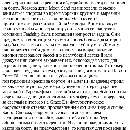
очень оригинальные решения обустройства мест для купания
на борту. Хозяева яхты Moon Sand планировали серьезно
заниматься спортом во время морских круизов и выразили
желание построить на главной палубе бассейн с
противотоком, рассчитанный на 9 т воды. Вписать такую
«фишку» в 44 м – перед конструкторами из голландской
компании Feadship была поставлена непростая задача. Они
предложили концепцию «умного» пола, благодаря которой
палуба опускается на максимальную глубину и за 20 минут
наполняется необходимым количеством воды, нажатие
кнопки превращает бассейн в неглубокий детский или
джакузи или совсем закрывает его, освобождая место для
игровой площадки, пляжной или обеденной зоны. Интерьер
спа-кают – отдельная тема, заслуживающая внимания. На яхте
Force Blue он выполнен в глубоком синем цвете,
повторяющем краски за бортом, на Ester III (владелец строил
ее как семейную лодку, недоступную в чартер) – украшен
мозаикой и барельефом в ассирийском стиле, на Seanna стены
отделаны создающим интимную атмосферу темным деревом,
за светлый интерьер на Grace E и футуристическое
оборудование отвечал прославленный яхт-дизайнер Луис де
Басто. Словом, современные яхты имеют в своем
распоряжении все необходимое, чтобы сойти на берег
обновленным и помолодевшим. И если по ряду причин спа-
каюта на борту не предусмотрена, то кушетку для проведения