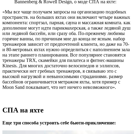
Bannenberg & Rowell Design, о моде СПА на яхте:
«Мы все чаще получаем запросы на организацию подобных
пространств. на больших яхтах они включают четыре важных
компонента: спортзал, парная, сауна и массажная комната. как
дополнение могут идти парикмахерская, а также ледяной душ
или ледяной бассейн, или сразу оба. По-прежнему любимы
горячие ванны, по причинам мне до конца не ясным. набор
тренажеров зависит от предпочтений клиента, но даже на 70-
и 80-метровых яхтах нужно определиться с наполнением зала
на этапе раннего планирования. Все популярнее становятся
тренажеры TRX, скамейки для пилатеса и фитнес-машины
Kinesis. Для многих достаточно велосипедов и эллипсов,
практически нет гребных тренажеров, я связываю это с
высокой нагрузкой и невыносимыми страданиями. размер
бассейнов ограничивается метражом яхты, хотя пример с
Moon Sand показывает, что нет ничего невозможного».
СПА на яхте
Еще три способа устроить себе бьюти-приключение: