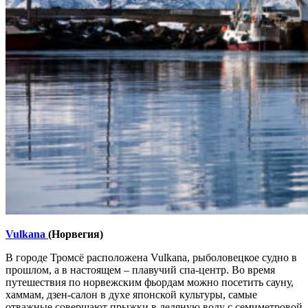
Vulkana
(Норвегия)
В городе Тромсё расположена Vulkana, рыболовецкое судно в
прошлом, а в настоящем – плавучий спа-центр. Во время
путешествия по норвежским фьордам можно посетить сауну,
хаммам, дзен-салон в духе японской культуры, самые
отважные совершают прыжки в ледяную воду с семиметровой