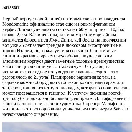
Sarastar
Первый корпус новой линейки итальянского производителя
Mondomarine официально стал еще и новым флагманом
верфи. Длина суперъяхты составляет 60 м, ширина – 10,8 м,
осадка 2,9 м. Как внешним, так и внутренним дизайном
занимался флорентиец Лука Дини, чей бренд на протяжении
вот уже 25 лет задает тренды в люксовом яхтостроении не
только Италии, но, пожалуй, и всего мира. Спортивные
линии и красивые «ракетные» обводы вкупе с легким
алюминием корпуса дают заметные ходовые преимущества:
хотя в спецификации указан максимум 19,5 узлов, на
испытаниях солидное полуводоизмещающее судно легко
разгонялось до 21 узла! Планировка вариативна: так, на
фордеке можно оборудовать гостевой кокпит или гараж для
тендеров, или вертолетную площадку, которая в свою очередь
может превращаться в танцпол. К услугам дюжины гостей
три палубы и довольно большой флайбридж. Для оформления
кают и салонов пригласили художника Лоренцо Мальфатти,
живопись которого добавила уникальным интерьерам Sarastar
незабываемого очарования.