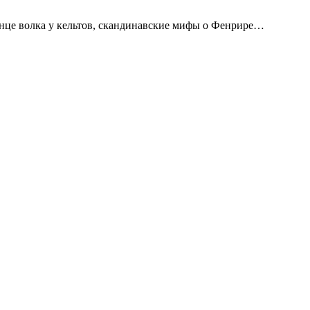
лнце волка у кельтов, скандинавские мифы о Фенрире…