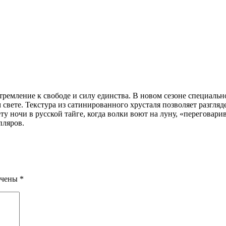
емление к свободе и силу единства. В новом сезоне специально 
м свете. Текстура из сатинированного хрусталя позволяет разгля
у ночи в русской тайге, когда волки воют на луну, «переговарив
пляров.
ечены
*