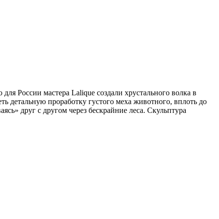
для России мастера Lalique создали хрустального волка в
деть детальную проработку густого меха животного, вплоть до
аясь» друг с другом через бескрайние леса. Скульптура