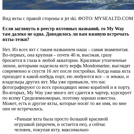
Вид яхты с правой стороны и jet ski. ФОТО: MYSEALTD.COM
Если заглянуть в реестр яхтенных названий, то My Way
там далеко не одна. Доводилось ли вам вживую встречать
яхты-тезки?
Нет. Из всех яхт с таким названием наша – самая знаменитая.
Во-первых, она крупная – почти 40 м, высокая, сразу
бросается в глаза в любой акватории. Красивые утонченные
линии, которыми наделила яхту верфь Mondomarine, выглядят
современно и спустя 16 лет после постройки. Когда наша яхта
приходит в какой-нибудь порт, ею любуются все – и зеваки, и
владельцы других яхт. Мы уже привыкли, что нас
фотографируют со всех проходящих мимо кораблей и в порту.
Во-вторых, My Way уже много лет сдается в чартер, курсирует
по всему Средиземноморью, поэтому хорошо известна.
Может, есть и другие яхты, которые носят то же имя, но мне
они не встречались.
«Раньше яхта была просто большой красивой
игрушкой (впрочем, и остается ею), а сейчас
человек, покупая яхту, максимально