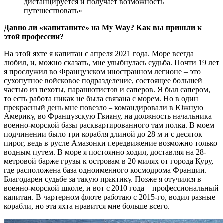
дистанцируется и получает возможность
путешествовать»
Давно ли «капитаните» на My Way? Как вы пришли к
этой профессии?
На этой яхте я капитан с апреля 2021 года. Море всегда
любил, и, можно сказать, мне улыбнулась судьба. Почти 19 лет
я прослужил во Французском иностранном легионе – это
сухопутное войсковое подразделение, состоящее большей
частью из пехоты, парашютистов и саперов. Я был сапером,
то есть работа никак не была связана с морем. Но в один
прекрасный день мне повезло – командировали в Южную
Америку, во Французскую Гвиану, на должность начальника
военно-морской базы расквартированного там полка. В моем
подчинении было три корабля длиной до 28 м и с десяток
пирог, ведь в русле Амазонки передвижение возможно только
водным путем. В море я постоянно ходил, доставляя на 28-
метровой барже грузы к островам в 20 милях от города Куру,
где расположена база одноименного космодрома Франции.
Благодарен судьбе за такую практику. Позже я отучился в
военно-морской школе, и вот с 2010 года – профессиональный
капитан. В чартерном флоте работаю с 2015-го, водил разные
корабли, но эта яхта нравится мне больше всего.