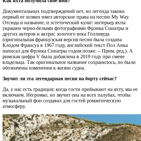
Как яхта получила свое имя?
Документальных подтверждений нет, но легенда такова:
первый ее хозяин имел авторские права на песню My Way.
Отсюда и название, и эстетический культ: интерьер яхты
украшен черно-белыми фотографиями Фрэнка Синатры и
других актеров и актрис золотого века Голливуда
(оригинальная французская версия песни была создана
Клодом Франсуа в 1967 году, английский текст Пол Анка
написал для Фрэнка Синатры годом позже. – Прим. ред.). А
римская цифра V была добавлена в 2019 году при смене
владельца. Так оригинальное название сохранилось, но были
обозначены изменения в жизни судна.
Звучит ли эта легендарная песня на борту сейчас?
Да, у нас есть традиция: когда гости прибывают на яхту, мы ее
включаем. Негромко, но звучит она на всех палубах, чтобы
музыкальный фон создавал для гостей романтическую
атмосферу.