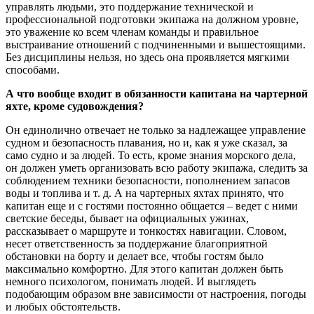
управлять людьми, это поддержание технической и
профессиональной подготовки экипажа на должном уровне,
это уважение ко всем членам команды и правильное
выстраивание отношений с подчиненными и вышестоящими.
Без дисциплины нельзя, но здесь она проявляется мягкими
способами.
А что вообще входит в обязанности капитана на чартерной
яхте, кроме судовождения?
Он единолично отвечает не только за надлежащее управление
судном и безопасность плавания, но и, как я уже сказал, за
само судно и за людей. То есть, кроме знания морского дела,
он должен уметь организовать всю работу экипажа, следить за
соблюдением техники безопасности, пополнением запасов
воды и топлива и т. д. А на чартерных яхтах принято, что
капитан еще и с гостями постоянно общается – ведет с ними
светские беседы, бывает на официальных ужинах,
рассказывает о маршруте и тонкостях навигации. Словом,
несет ответственность за поддержание благоприятной
обстановки на борту и делает все, чтобы гостям было
максимально комфортно. Для этого капитан должен быть
немного психологом, понимать людей. И выглядеть
подобающим образом вне зависимости от настроения, погоды
и любых обстоятельств.