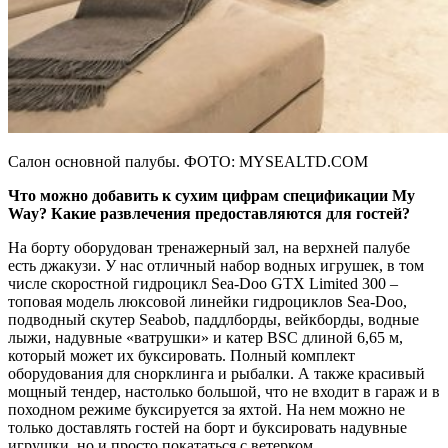
Салон основной палубы. ФОТО: MYSEALTD.COM
Что можно добавить к сухим цифрам спецификации My
Way? Какие развлечения предоставляются для гостей?
На борту оборудован тренажерный зал, на верхней палубе
есть джакузи. У нас отличный набор водных игрушек, в том
числе скоростной гидроцикл Sea-Doo GTX Limited 300 –
топовая модель люксовой линейки гидроциклов Sea-Doo,
подводный скутер Seabob, паддлборды, вейкборды, водные
лыжи, надувные «ватрушки» и катер BSC длиной 6,65 м,
который может их буксировать. Полный комплект
оборудования для снорклинга и рыбалки. А также красивый
мощный тендер, настолько большой, что не входит в гараж и в
походном режиме буксируется за яхтой. На нем можно не
только доставлять гостей на борт и буксировать надувные
игрушки, но и просто покататься с ветерком.