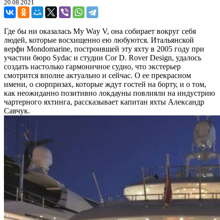
20.08.2021
Где бы ни оказалась My Way V, она собирает вокруг себя
людей, которые восхищенно ею любуются. Итальянской
верфи Mondomarine, построившей эту яхту в 2005 году при
участии бюро Sydac и студии Cor D. Rover Design, удалось
создать настолько гармоничное судно, что экстерьер
смотрится вполне актуально и сейчас. О ее прекрасном
имени, о сюрпризах, которые ждут гостей на борту, и о том,
как неожиданно позитивно локдауны повлияли на индустрию
чартерного яхтинга, рассказывает капитан яхты Александр
Савчук.