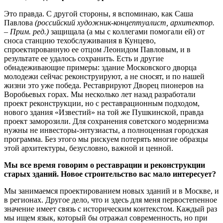
Это правда. С другой стороны, я вспоминаю, как Саша
Павлова
(российский художник-концептуалист, архитектор.
– Прим. ред.)
защищала (а мы с коллегами помогали ей) от
сноса cтанцию техобслуживания в Кунцево,
спроектированную ее отцом Леонидом Павловым, и в
результате ее удалось сохранить. Есть и другие
обнадеживающие примеры: здание Московского дворца
молодежи сейчас реконструируют, а не сносят, и по нашей
жизни это уже победа. Реставрируют Дворец пионеров на
Воробьевых горах. Мы несколько лет назад разработали
проект реконструкции, но с реставрационным подходом,
нового здания «Известий» на той же Пушкинской, правда
проект заморозили. Для сохранения советского модернизма
нужны не инвесторы-энтузиасты, а полноценная городская
программа. Без этого мы рискуем потерять многие образцы
этой архитектуры, безусловно, важной и ценной.
Мы все время говорим о реставрации и реконструкции
старых зданий. Новое строительство вас мало интересует?
Мы занимаемся проектированием новых зданий и в Москве, и
в регионах. Другое дело, что и здесь для меня первостепенное
значение имеет связь с историческим контекстом. Каждый раз
мы ищем язык, который бы отражал современность, но при