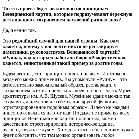
То есть проект будет реализован по принципам
Венецианской хартии, которые подразумевают бережную
реставрацию с сохранением наслоений разных эпох?
Да, именно так.
Это редчайший случай для нашей страны. Как вам
кажется, почему у нас почти никто не реставрирует
памятники, руководствуясь Венецианской хартией?
«Руина», над которым работало бюро «Рождественка»,
кажется, единственный такой пример за долгие годы.
Будем честны, этот принцип понятен не всем. И потом не
везде его можно применить. Вы упомянули «Руину» – это
действительно замечательный образец реставрации с
сохранением всех исторических слоев, но она – часть Музея
архитектуры им. А.В. Щусева. Музейные здания можно так
сохранять, а представьте себе здание другой функции,
отреставрированное подобным образом. Далеко не каждый
инвестор отважится на этот шаг. Но даже не применяя всех
принципов Венецианской хартии полностью, можно
качественно отреставрировать историческое здание,
руководствуясь ее духом. Хотя для этого собственнику нужно
будет объяснить, что там можно организовать любое