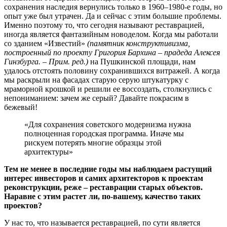
сохранения наследия вернулись только в 1960–1980-е годы, но
опыт уже был утрачен. Да и сейчас с этим большие проблемы.
Именно поэтому то, что сегодня называют реставрацией,
иногда является фантазийным новоделом. Когда мы работали
со зданием «Известий»
(памятник конструктивизма,
построенный по проекту Григория Бархина – прадеда Алексея
Гинзбурга. – Прим. ред.)
на Пушкинской площади, нам
удалось отстоять половину сохранившихся витражей. А когда
мы раскрыли на фасадах старую серую штукатурку с
мраморной крошкой и решили ее воссоздать, столкнулись с
непониманием: зачем же серый? Давайте покрасим в
бежевый!
«Для сохранения советского модернизма нужна
полноценная городская программа. Иначе мы
рискуем потерять многие образцы этой
архитектуры»
Тем не менее в последние годы мы наблюдаем растущий
интерес инвесторов и самих архитекторов к проектам
реконструкции, реже – реставрации старых объектов.
Наравне с этим растет ли, по-вашему, качество таких
проектов?
У нас то, что называется реставрацией, по сути является