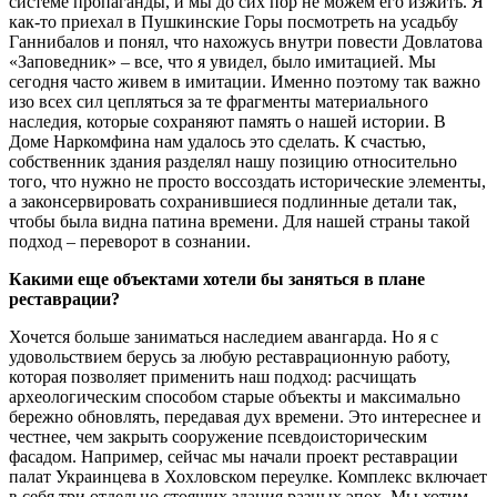
системе пропаганды, и мы до сих пор не можем его изжить. Я
как-то приехал в Пушкинские Горы посмотреть на усадьбу
Ганнибалов и понял, что нахожусь внутри повести Довлатова
«Заповедник» – все, что я увидел, было имитацией. Мы
сегодня часто живем в имитации. Именно поэтому так важно
изо всех сил цепляться за те фрагменты материального
наследия, которые сохраняют память о нашей истории. В
Доме Наркомфина нам удалось это сделать. К счастью,
собственник здания разделял нашу позицию относительно
того, что нужно не просто воссоздать исторические элементы,
а законсервировать сохранившиеся подлинные детали так,
чтобы была видна патина времени. Для нашей страны такой
подход – переворот в сознании.
Какими еще объектами хотели бы заняться в плане
реставрации?
Хочется больше заниматься наследием авангарда. Но я c
удовольствием берусь за любую реставрационную работу,
которая позволяет применить наш подход: расчищать
археологическим способом старые объекты и максимально
бережно обновлять, передавая дух времени. Это интереснее и
честнее, чем закрыть сооружение псевдоисторическим
фасадом. Например, сейчас мы начали проект реставрации
палат Украинцева в Хохловском переулке. Комплекс включает
в себя три отдельно стоящих здания разных эпох. Мы хотим