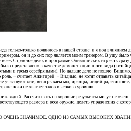
гда только-только появилось в нашей стране, и я под влиянием 
римером, он и до сих пор является моим тренером. В ушу было ч
все». Странное дело, в программе Олимпийских игр есть сразу д
у было представлено в качестве демонстрационного вида (китайц
олотыми и тремя серебряными). Но дальше дело не пошло. Видим
роль, – считает Ажигирей. – Видимо, не хотят отдавать китайца
не участвуют они, выигрываем мы, иранцы, индийцы, египтяне, 
тране пока не хватает залов высокого уровня».
не каждый. Рассчитывать на хорошие результаты могут не очень
ветствующего размера и веса оружие, делать упражнения с кото
О-ТО ОЧЕНЬ ЗНАЧИМОЕ, ОДНО ИЗ САМЫХ ВЫСОКИХ ЗВАНИ