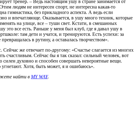
ирует тренер. – Ведь настоящим ушу в стране занимается от
. Этим людям не интересен спорт, не интересна какая-то
дна гимнастика, без прикладного аспекта. А ведь если
озно и впечатляюще. Оказывается, в ушу много техник, которые
менять на улице, все – туши свет. Кстати, в смешанных
 это все есть. Раньше у меня был клуб, где я давал ушу в
ртшколе: там дети и учатся, и тренируются. Есть успехи: за
 превращалась в рутину, а оставалась творчеством».
. Сейчас же отвечает по-другому: «Счастье слагается из многих
ыть счастливым. Сейчас бы я так сказал: сильный человек, вот
но силен духовно и способен совершать невероятные вещи.
угнетают. Хотя, быть может, я и ошибаюсь».
ожете найти в
MY WAY
.