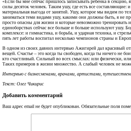
«Если бы мне сейчас пришлось записывать ребенка в секцию, я
силы десяток человек. Таким ушу, где есть все составляющие: и
материальная выгода от занятий. Ушу, которое мы видим по тел
заниматься теми видами ушу, какими они должны быть, я не пр
просто опасны для жизни и которые невозможно тренировать и и
единоборствах сейчас все больше и больше используют ушу. Бор
комплексе: и гимнастика, и борьба, и ударная техника, и стрель
пять лет работы воспитал несколько чемпионов страны и Европы
В одном из своих давних интервью Ажигирей дал красивый ответ
вещей. Счастье – это когда ты свободен, когда ты ничего не бо
кто счастливый. Сильный во всех смыслах: или физически, или
Таких примеров в жизни множество. А слабый человек не може
Интервью с бизнесменами, врачами, артистами, путешествен
Текст: Олег Чикирис
Добавить комментарий
Ваш адрес email не будет опубликован.
Обязательные поля пом