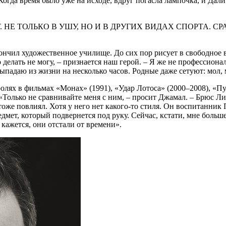
 Когда время было уже на исходе, вдруг погасла лампочка, и Дал
. НЕ ТОЛЬКО В УШУ, НО И В ДРУГИХ ВИДАХ СПОРТА. 
ончил художественное училище. До сих пор рисует в свободное 
 делать не могу, – признается наш герой. – Я же не профессион
выпадаю из жизни на несколько часов. Родные даже сетуют: мол,
ях в фильмах «Монах» (1991), «Удар Лотоса» (2000–2008), «Путь
«Только не сравнивайте меня с ним, – просит Джамал. – Брюс 
оже повлиял. Хотя у него нет какого-то стиля. Он воспитанник 
мет, который подвернется под руку. Сейчас, кстати, мне больш
кажется, они отстали от времени».