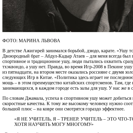
ФОТО: МАРИНА ЛЬВОВА
В детстве Ажигирей занимался борьбой, дзюдо, карате. «Ушу то
Двоюродный брат – Абдул-Кадыр Атаев – для меня всегда был п
спортивное и традиционное ушу, люди пытались охватить сразу 
тхэквондо, а ушу нет. Правда, во время Игр-2008 в Пекине уш
из пятнадцати, на втором месте оказались россияне с двумя з
следующих Игр в Китае. «Политика здесь играет не последнюю 
мощь – в этом преимущество китайских спортсменов. Там, где 
занимающихся, в каждом городе есть залы для ушу. У нас же в с
По словам Джамала, успеха в спортивном ушу может добиться 
скоростные качества. К тому же высокому человеку нужно соот
большой плюс – на ковре они смотрятся гораздо эффектнее.
«Я НЕ УЧИТЕЛЬ, Я – ТРЕНЕР. УЧИТЕЛЬ – ЭТО ЧТ
ХОТЯ НАУЧИТЬ МОГУ МНОГОМУ»