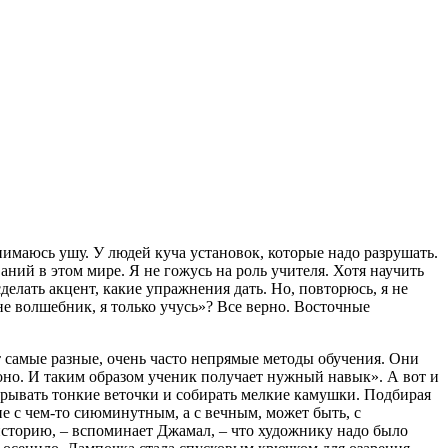
занимаюсь ушу. У людей куча установок, которые надо разрушать.
ваний в этом мире. Я не гожусь на роль учителя. Хотя научить
сделать акцент, какие упражнения дать. Но, повторюсь, я не
 не волшебник, я только учусь»? Все верно. Восточные
т самые разные, очень часто непрямые методы обучения. Они
моно. И таким образом ученик получает нужный навык». А вот и
 срывать тонкие веточки и собирать мелкие камушки. Подбирая
не с чем-то сиюминутным, а с вечным, может быть, с
 историю, – вспоминает Джамал, – что художнику надо было