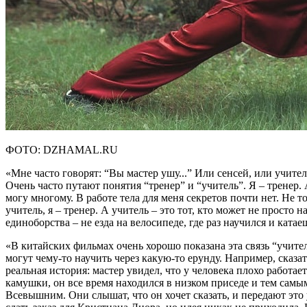
ФОТО: DZHAMAL.RU
«Мне часто говорят: “Вы мастер ушу...” Или сенсей, или учител
Очень часто путают понятия “тренер” и “учитель”. Я – тренер. 
могу многому. В работе тела для меня секретов почти нет. Не т
учитель, я – тренер. А учитель – это тот, кто может не просто
единоборства – не езда на велосипеде, где раз научился и ката
«В китайских фильмах очень хорошо показана эта связь “учите
могут чему-то научить через какую-то ерунду. Например, сказа
реальная история: мастер увидел, что у человека плохо работа
камушки, он все время находился в низком приседе и тем самым
Всевышним. Они слышат, что он хочет сказать, и передают это