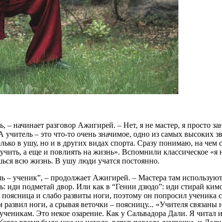
ь, – начинает разговор Ажигирей. – Нет, я не мастер, я просто 
А учитель – это что-то очень значимое, одно из самых высоких з
олько в ушу, но и в других видах спорта. Сразу понимаю, на чем 
 научить, а еще и повлиять на жизнь». Вспомнили классическое «я
ешься всю жизнь. В ушу люди учатся постоянно.
ль – ученик”, – продолжает Ажигирей. – Мастера там использую
ть: иди подметай двор. Или как в “Гении дзюдо”: иди стирай ки
ет поясница и слабо развиты ноги, поэтому он попросил ученика
 развил ноги, а срывая веточки – поясницу... «Учителя связаны 
 ученикам. Это некое озарение. Как у Сальвадора Дали. Я читал