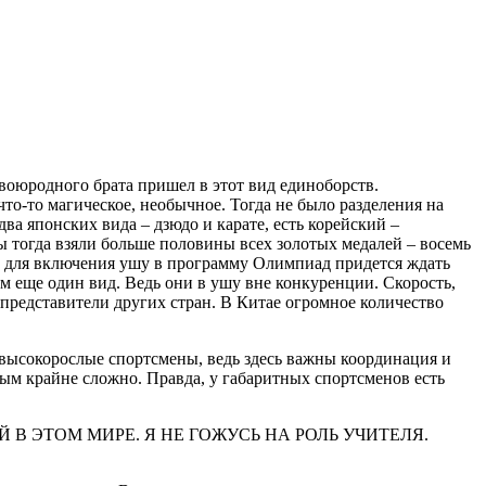
двоюродного брата пришел в этот вид единоборств.
то-то магическое, необычное. Тогда не было разделения на
ва японских вида – дзюдо и карате, есть корейский –
ы тогда взяли больше половины всех золотых медалей – восемь
о, для включения ушу в программу Олимпиад придется ждать
м еще один вид. Ведь они в ушу вне конкуренции. Скорость,
представители других стран. В Китае огромное количество
 высокорослые спортсмены, ведь здесь важны координация и
рым крайне сложно. Правда, у габаритных спортсменов есть
Й В ЭТОМ МИРЕ. Я НЕ ГОЖУСЬ НА РОЛЬ УЧИТЕЛЯ.