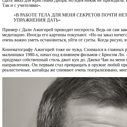
сдать заказ для Кристиана Диора, но идея никак не приходила.
Так и с учителями».
«В РАБОТЕ ТЕЛА ДЛЯ МЕНЯ СЕКРЕТОВ ПОЧТИ НЕТ
УПРАЖНЕНИЯ ДАТЬ»
Пример с Дали Ажигирей приводит неспроста. Ведь он сам зак
медитацию. Иногда его картины покупают. «Но на заказ ничего
очень важно уметь остановиться, уйти от суеты. Когда рисую, 
Кинематографу Ажигирей тоже не чужд. Снимался в главных рол
мальчишки 1980-х, начал под влиянием фильмов с Брюсом Ли. 
придумал собственный стиль джит кун до. Джеки Чан на меня т
направлениях. Он первым стал превращать в оружие любой пред
реалистичные, китайцы же снимают очень театрализовано, мне 