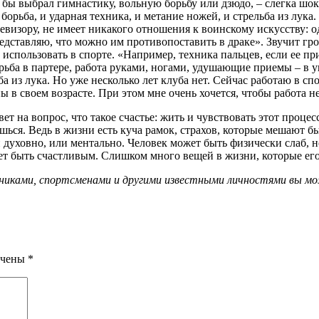
 бы выбрал гимнастику, вольную борьбу или дзюдо, – слегка шок
 борьба, и ударная техника, и метание ножей, и стрельба из лука
евизору, не имеет никакого отношения к воинскому искусству: о
едставляю, что можно им противопоставить в драке». Звучит гр
спользовать в спорте. «Например, техника пальцев, если ее при
ьба в партере, работа руками, ногами, удушающие приемы – в ушу
ба из лука. Но уже несколько лет клуба нет. Сейчас работаю в спо
 в своем возрасте. При этом мне очень хочется, чтобы работа не
 на вопрос, что такое счастье: жить и чувствовать этот процесс
ишься. Ведь в жизни есть куча рамок, страхов, которые мешают б
 духовно, или ментально. Человек может быть физически слаб, 
т быть счастливым. Слишком много вещей в жизни, которые его 
никами, спортсменами и другими известными личностями вы м
ечены
*