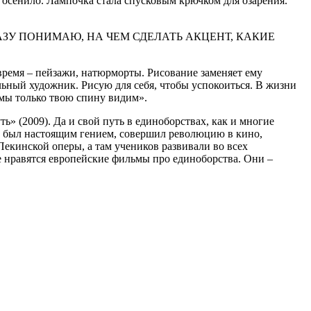
и осенило. Лампочка стала спусковым крючком для озарения.
СРАЗУ ПОНИМАЮ, НА ЧЕМ СДЕЛАТЬ АКЦЕНТ, КАКИЕ
время – пейзажи, натюрморты. Рисование заменяет ему
альный художник. Рисую для себя, чтобы успокоиться. В жизни
 мы только твою спину видим».
» (2009). Да и свой путь в единоборствах, как и многие
Ли был настоящим гением, совершил революцию в кино,
Пекинской оперы, а там учеников развивали во всех
е нравятся европейские фильмы про единоборства. Они –