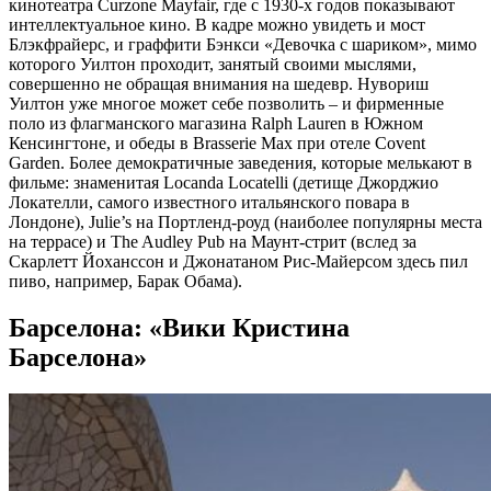
кинотеатра Curzone Mayfair, где с 1930-х годов показывают
интеллектуальное кино. В кадре можно увидеть и мост
Блэкфрайерс, и граффити Бэнкси «Девочка с шариком», мимо
которого Уилтон проходит, занятый своими мыслями,
совершенно не обращая внимания на шедевр. Нувориш
Уилтон уже многое может себе позволить – и фирменные
поло из флагманского магазина Ralph Lauren в Южном
Кенсингтоне, и обеды в Brasserie Max при отеле Covent
Garden. Более демократичные заведения, которые мелькают в
фильме: знаменитая Locanda Locatelli (детище Джорджио
Локателли, самого известного итальянского повара в
Лондоне), Julie’s на Портленд-роуд (наиболее популярны места
на террасе) и The Audley Pub на Маунт-стрит (вслед за
Скарлетт Йоханссон и Джонатаном Рис-Майерсом здесь пил
пиво, например, Барак Обама).
Барселона: «Вики Кристина
Барселона»