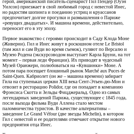
герой, американский писатель-сценарист Гил Пендер (Оуэн
Уилсон) приезжает в свой любимый город с невестой Инес,
но радостям шопинга и поеданию устриц и круассанов
предпочитает долгие прогулки и размышления о Париже
«ревущих двадцатых». И машина времени, действительно,
переносит его в эту эпоху.
Первое знакомство с героями происходит в Саду Клода Моне
(Живерни). Гил и Инес живут в роскошном отеле Le Bristol
(там жил и сам Вуди во время съемок), гуляют по Версалю и
Музею Родена (экскурсоводом выступает Карла Бруни, на тот
момент – первая леди Франции). Их приводят в чудесный
Музей Оранжери, полюбоваться на «Кувшинки» Моне. А
потом пара посещает блошиный рынок Marché aux Puces de
Saint-Quen. Кабриолет (он же – машина времени) забирает
Гила на ступеньках церкви XIII века Сент-Этьен-дю-Мон и
отвозит в ресторацию Polidor, где он попадает в компанию
Фрэнсиса Скотта и Зельды Фицджеральд. Одно из самых
легендарных заведений Парижа, существующее с 1845 года,
после выхода фильма Вуди Аллена стало местом
паломничества туристов. В качестве альтернативы –
заведение Le Grand Véfour (две звезды Michelin), в котором
Гил с невестой и ее родителями отмечают открытие нового
предприятия отца Инес.