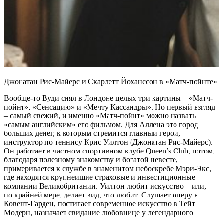
Джонатан Рис-Майерс и Скарлетт Йоханссон в «Матч-пойнте
Вообще-то Вуди снял в Лондоне целых три картины – «Матч-
пойнт», «Сенсацию» и «Мечту Кассандры». Но первый взгляд
– самый свежий, и именно «Матч-пойнт» можно назвать
«самым английским» его фильмом. Для Аллена это город
больших денег, к которым стремится главный герой,
инструктор по теннису Крис Уилтон (Джонатан Рис-Майерс).
Он работает в частном спортивном клубе Queen’s Club, потом,
благодаря полезному знакомству и богатой невесте,
примеривается к службе в знаменитом небоскребе Мэри-Экс,
где находятся крупнейшие страховые и инвестиционные
компании Великобритании. Уилтон любит искусство – или,
по крайней мере, делает вид, что любит. Слушает оперу в
Ковент-Гарден, постигает современное искусство в Тейт
Модерн, назначает свидание любовнице у легендарного