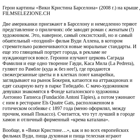
Герои картины «Вики Кристина Барселона» (2008 г.) на крыше
FILMSELEZIONE.CH
Две американки приезжают в Барселону и немедленно теряют
представление о приличиях: обе заводят роман с женатым (!)
художником. Это, наверное, самый сексистский, но и самый
обаятельный «поздний» фильм Вуди Аллена, в котором
стремительно развенчиваются новые моральные стандарты. И
еще это глянцевый портрет города, в рекламе не
нуждающегося вовсе. Героини изучают церковь Саграда
Фамилия и еще одно творение Гауди, Каса Мила (La Pedrera),
гуляют по Рамбле (куда ж без нее!), где продаются
свежесрезанные цветы и в клетках поют канарейки,
заглядывают на рынок Бокерия, катаются на аттракционах и
едят сахарную вату в парке Тибидабо. С мачо-художником
девушки знакомятся в Фонде каталонского художника
Антонио Тапиеса (Fundación Antoni Tàpies), а потом ужинают
с ним в ресторане Els Quatre Gats, расположенном в
готическом особняке с 1897 года (меню оформлял, между
прочим, юный Пикассо). Считается, что тут лучший в городе
хамон и отличный фирменный «крема каталана».
Вообще, в «Вики Кристине…», как и во всех европейских
фильмах Вуди, пища духовная и пища телесная играют