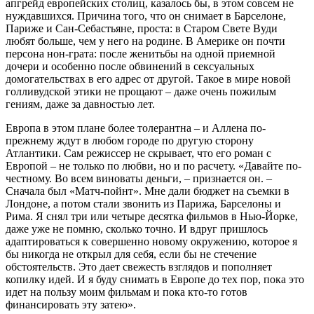
апгрейд европейских столиц, казалось бы, в этом совсем не
нуждавшихся. Причина того, что он снимает в Барселоне,
Париже и Сан-Себастьяне, проста: в Старом Свете Вуди
любят больше, чем у него на родине. В Америке он почти
персона нон-грата: после женитьбы на одной приемной
дочери и особенно после обвинений в сексуальных
домогательствах в его адрес от другой. Такое в мире новой
голливудской этики не прощают – даже очень пожилым
гениям, даже за давностью лет.
Европа в этом плане более толерантна – и Аллена по-
прежнему ждут в любом городе по другую сторону
Атлантики. Сам режиссер не скрывает, что его роман с
Европой – не только по любви, но и по расчету. «Давайте по-
честному. Во всем виноваты деньги, – признается он. –
Сначала был «Матч-пойнт». Мне дали бюджет на съемки в
Лондоне, а потом стали звонить из Парижа, Барселоны и
Рима. Я снял три или четыре десятка фильмов в Нью-Йорке,
даже уже не помню, сколько точно. И вдруг пришлось
адаптироваться к совершенно новому окружению, которое я
бы никогда не открыл для себя, если бы не стечение
обстоятельств. Это дает свежесть взглядов и пополняет
копилку идей. И я буду снимать в Европе до тех пор, пока это
идет на пользу моим фильмам и пока кто-то готов
финансировать эту затею».