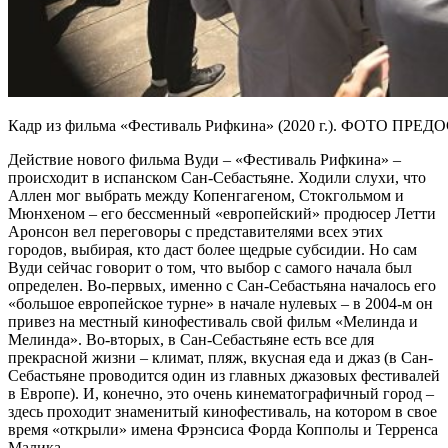
Кадр из фильма «Фестиваль Рифкина» (2020 г.). ФОТО
Действие нового фильма Вуди – «Фестиваль Рифкина» –
происходит в испанском Сан-Себастьяне. Ходили слухи, что
Аллен мог выбрать между Копенгагеном, Стокгольмом и
Мюнхеном – его бессменный «европейский» продюсер Летти
Аронсон вел переговоры с представителями всех этих
городов, выбирая, кто даст более щедрые субсидии. Но сам
Вуди сейчас говорит о том, что выбор с самого начала был
определен. Во-первых, именно с Сан-Себастьяна началось его
«большое европейское турне» в начале нулевых – в 2004-м он
привез на местный кинофестиваль свой фильм «Мелинда и
Мелинда». Во-вторых, в Сан-Себастьяне есть все для
прекрасной жизни – климат, пляж, вкусная еда и джаз (в Сан-
Себастьяне проводится один из главных джазовых фестивалей
в Европе). И, конечно, это очень кинематографичный город –
здесь проходит знаменитый кинофестиваль, на котором в свое
время «открыли» имена Фрэнсиса Форда Копполы и Терренса
Малика.