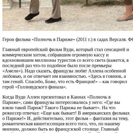
Герои фильма «Полночь в Париже» (2011 г.) в садах Версаля
Главный европейский фильм Вуди, который стал сенсацией и
коммерческим хитом, собравшим огромную кассу и
вдохновившим миллионы туристов со всего света (кажется, в
последний раз что-то подобное было после премьеры
«Амели»). Надо сказать, французы любят Аллена особенной
любовью, и он отвечает им взаимностью. «Здесь я говнюк, а
там гений. Спасибо, Боже, что есть Франция!» – как говорил
герой «Голливудского финала».
Когда Вуди Аллен презентовал в Каннах «Полночь в
Париже», сами французы интересовались у него: «Где вы
взяли такой Париж? Такого Парижа не бывает». На что
режиссер отвечал: «Еще как бывает! В американских фильмах
о Париже!» И, действительно, этот фильм – фантазия на тему,
романтическая квинтэссенция всего того, что, по нашему
мнению, должно быть во французской столице. Главный