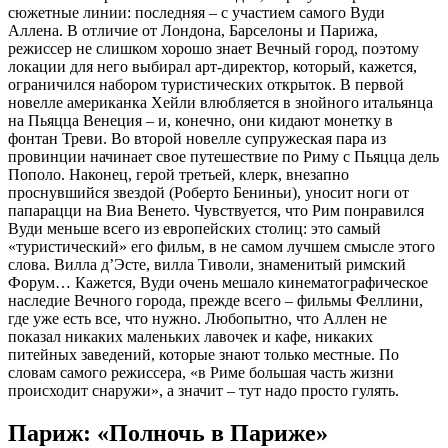
сюжетные линии: последняя – с участием самого Вуди
Аллена. В отличие от Лондона, Барселоны и Парижа,
режиссер не слишком хорошо знает Вечный город, поэтому
локации для него выбирал арт-директор, который, кажется,
ограничился набором туристических открыток. В первой
новелле американка Хейли влюбляется в знойного итальянца
на Пьяцца Венеция – и, конечно, они кидают монетку в
фонтан Треви. Во второй новелле супружеская пара из
провинции начинает свое путешествие по Риму с Пьяцца дель
Пополо. Наконец, герой третьей, клерк, внезапно
проснувшийся звездой (Роберто Бениньи), уносит ноги от
папарацци на Виа Венето. Чувствуется, что Рим понравился
Вуди меньше всего из европейских столиц: это самый
«туристический» его фильм, в не самом лучшем смысле этого
слова. Вилла д’Эсте, вилла Тиволи, знаменитый римский
Форум… Кажется, Вуди очень мешало кинематографическое
наследие Вечного города, прежде всего – фильмы Феллини,
где уже есть все, что нужно. Любопытно, что Аллен не
показал никаких маленьких лавочек и кафе, никаких
питейных заведений, которые знают только местные. По
словам самого режиссера, «в Риме большая часть жизни
происходит снаружи», а значит – тут надо просто гулять.
Париж: «Полночь в Париже»