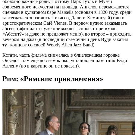
обоюдно важные роли. Поэтому Парк Гуэль и Музей
современного искусства на площади Ангелов перемежаются
сценами в культовом баре Marsella (основан в 1820 году, среди
завсегдатаев значились Пикассо, Дали и Хемингуэй) или в
аристократическом Café Vienes. В первом нужно заказывать
абсент (официанты уже привыкли – спросят при входе:
«Абсент?» и даже не предложат меню), во второе – приходить
вечером на джаз (в последний съемочный день Вуди закатил
тут концерт со своей Woody Allen Jazz Band).
Кстати, часть фильма снималась в близлежащем городке
Овьедо – там еще до съемок был установлен памятник Вуди
Аллену (но в картине он не показан).
Рим: «Римские приключения»