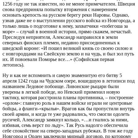
1256 году не так известен, но не менее примечателен. Швеция
снова предприняла попытку вторжения с намерением
основать крепость на русском берегу реки Наровы. Однако,
узнав даже не о выступлении русского войска из Новгорода, а
только лишь о подготовке к нему, захватчики «побегоша за
море» – случай в военной истории, прямо скажем, нечастый.
Преследуя неприятеля, Александр направился в земли
северных финских племен, недавно присоединенных к
шведской короне: «И пошел великий князь со своею силою и
с новгородцами на Свейскую землю и на чудь, и был зол путь
их. И повоевали Поморье все…» (Софийская первая
летопись).
Ну и как не вспомнить и самую знаменитую его битву 5
апреля 1242 года на Чудском озере, вошедшую в летописи под
названием Ледовое побоище. Ливонские рыцари были
уверены в легкой победе, но Невский применил новую
тактику, которая расстроила планы противника, – построение
«орлом»: главную роль в нашем войске играли не центровые
бойцы, а фланги-«крылья». Врагов как бы пропустили внутрь
своей армии, и когда те уже радовались, что смогли одолеть
русичей, Александр замкнул кольцо, «…и гнались за ними,
избивая, семь верст по льду». Так Русь надолго обеспечила
себе спокойствие на северо-западных рубежах. В том же году
Новгород и Орден заключили мирный договор, по которому