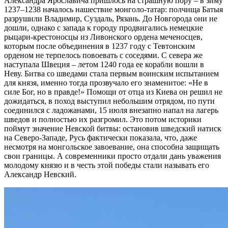
Александра Ярославича пришлось на страшную пору – в зиму
1237–1238 началось нашествие монголо-татар: полчища Батыя
разрушили Владимир, Суздаль, Рязань. До Новгорода они не
дошли, однако с запада к городу продвигались немецкие
рыцари-крестоносцы из Ливонского ордена меченосцев,
которым после объединения в 1237 году с Тевтонским
орденом не терпелось повоевать с соседями. С севера же
наступала Швеция – летом 1240 года ее корабли вошли в
Неву. Битва со шведами стала первым воинским испытанием
для князя, именно тогда прозвучало его знаменитое: «Не в
силе Бог, но в правде!» Помощи от отца из Киева он решил не
дожидаться, в поход выступил небольшим отрядом, по пути
соединился с ладожанами, 15 июля внезапно напал на лагерь
шведов и полностью их разгромил. Это потом историки
поймут значение Невской битвы: остановив шведский натиск
на Северо-Западе, Русь фактически показала, что, даже
несмотря на монгольское завоевание, она способна защищать
свои границы. А современники просто отдали дань уважения
молодому князю и в честь этой победы стали называть его
Александр Невский.