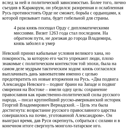
вслед за ней и политической зависимостью. Более того, лично
съездив в Каракорум, он убедился: разоренная и ослабленная
Русь противостоять Орде не сможет, борьба с ордынцами, к
которой призывает папа, будет гибельной для страны.
4 раза князь посещал Орду с дипломатическими
миссиями. Визит 1263 года стал последним. На
обратном пути, не доезжая до города Владимира,
князь заболел и умер
Невский принял кабальные условия великого хана, но
покорность, за которую его часто упрекают люди, плохо
знакомые с политическим контекстом той эпохи, была на
самом деле мудрым тактическим ходом: князь согласился
выплачивать дань завоевателям именно с целью
предотвратить их новые вторжения на Русь. «Два подвига
Александра Невского – подвиг брани на Западе и подвиг
смирения на Востоке – имели одну цель: сохранение
православия как нравственно-политической силы русского
народа, – писал крупнейший русско-американский историк
Георгий Владимирович Вернадский. – Цель эта была
достигнута: возрастание русского православного царства
совершилось на почве, уготованной Александром». Он
выиграл время, дав Руси окрепнуть, собраться с силами и в
конечном итоге свергнуть монголо-татарское иго.