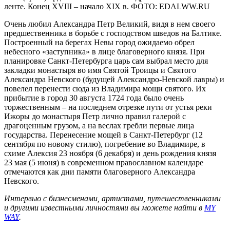
ленте. Конец XVIII – начало XIX в. ФОТО: EDALWW.RU
Очень любил Александра Петр Великий, видя в нем своего
предшественника в борьбе с господством шведов на Балтике.
Построенный на берегах Невы город ожидаемо обрел
небесного «заступника» в лице благоверного князя. При
планировке Санкт-Петербурга царь сам выбрал место для
закладки монастыря во имя Святой Троицы и Святого
Александра Невского (будущей Александро-Невской лавры) и
повелел перенести сюда из Владимира мощи святого. Их
прибытие в город 30 августа 1724 года было очень
торжественным – на последнем отрезке пути от устья реки
Ижоры до монастыря Петр лично правил галерой с
драгоценным грузом, а на веслах гребли первые лица
государства. Перенесение мощей в Санкт-Петербург (12
сентября по новому стилю), погребение во Владимире, в
схиме Алексия 23 ноября (6 декабря) и день рождения князя
23 мая (5 июня) в современном православном календаре
отмечаются как дни памяти благоверного Александра
Невского.
Интервью с бизнесменами, артистами, путешественниками
и другими известными личностями вы можете найти в
MY
WAY
.