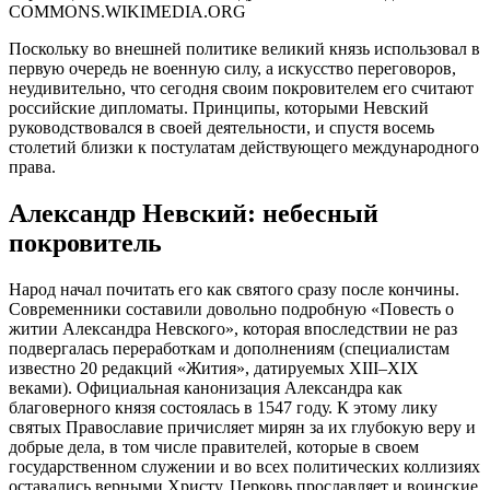
COMMONS.WIKIMEDIA.ORG
Поскольку во внешней политике великий князь использовал в
первую очередь не военную силу, а искусство переговоров,
неудивительно, что сегодня своим покровителем его считают
российские дипломаты. Принципы, которыми Невский
руководствовался в своей деятельности, и спустя восемь
столетий близки к постулатам действующего международного
права.
Александр Невский: небесный
покровитель
Народ начал почитать его как святого сразу после кончины.
Современники составили довольно подробную «Повесть о
житии Александра Невского», которая впоследствии не раз
подвергалась переработкам и дополнениям (специалистам
известно 20 редакций «Жития», датируемых XIII–XIX
веками). Официальная канонизация Александра как
благоверного князя состоялась в 1547 году. К этому лику
святых Православие причисляет мирян за их глубокую веру и
добрые дела, в том числе правителей, которые в своем
государственном служении и во всех политических коллизиях
оставались верными Христу. Церковь прославляет и воинские