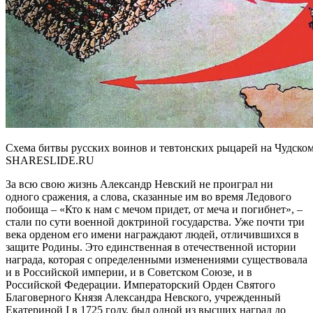
Схема битвы русских воинов и тевтонских рыцарей на Чудско
SHARESLIDE.RU
За всю свою жизнь Александр Невский не проиграл ни
одного сражения, а слова, сказанные им во время Ледового
побоища – «Кто к нам с мечом придет, от меча и погибнет», –
стали по сути военной доктриной государства. Уже почти три
века орденом его имени награждают людей, отличившихся в
защите Родины. Это единственная в отечественной истории
награда, которая с определенными изменениями существовала
и в Российской империи, и в Советском Союзе, и в
Российской Федерации. Императорский Орден Святого
Благоверного Князя Александра Невского, учрежденный
Екатериной I в 1725 году, был одной из высших наград до