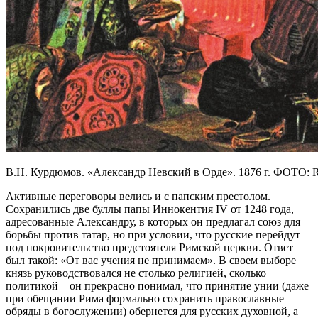
В.Н. Курдюмов. «Александр Невский в Орде». 1876 г. ФО
Активные переговоры велись и с папским престолом.
Сохранились две буллы папы Иннокентия IV от 1248 года,
адресованные Александру, в которых он предлагал союз для
борьбы против татар, но при условии, что русские перейдут
под покровительство предстоятеля Римской церкви. Ответ
был такой: «От вас учения не принимаем». В своем выборе
князь руководствовался не столько религией, сколько
политикой – он прекрасно понимал, что принятие унии (даже
при обещании Рима формально сохранить православные
обряды в богослужении) обернется для русских духовной, а