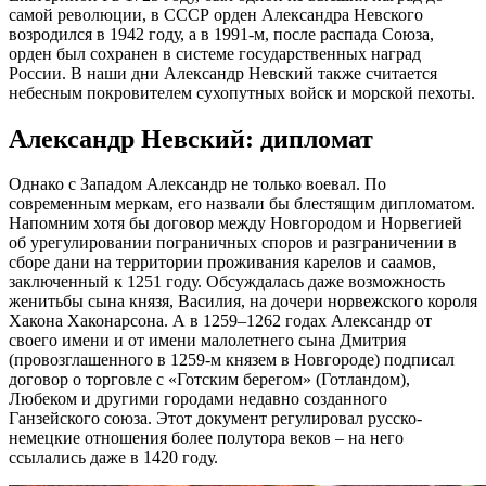
самой революции, в СССР орден Александра Невского
возродился в 1942 году, а в 1991-м, после распада Союза,
орден был сохранен в системе государственных наград
России. В наши дни Александр Невский также считается
небесным покровителем сухопутных войск и морской пехоты.
Александр Невский: дипломат
Однако с Западом Александр не только воевал. По
современным меркам, его назвали бы блестящим дипломатом.
Напомним хотя бы договор между Новгородом и Норвегией
об урегулировании пограничных споров и разграничении в
сборе дани на территории проживания карелов и саамов,
заключенный к 1251 году. Обсуждалась даже возможность
женитьбы сына князя, Василия, на дочери норвежского короля
Хакона Хаконарсона. А в 1259–1262 годах Александр от
своего имени и от имени малолетнего сына Дмитрия
(провозглашенного в 1259-м князем в Новгороде) подписал
договор о торговле с «Готским берегом» (Готландом),
Любеком и другими городами недавно созданного
Ганзейского союза. Этот документ регулировал русско-
немецкие отношения более полутора веков – на него
ссылались даже в 1420 году.