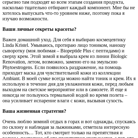
серьезно там подходят ко всем этапам создания продукта,
насколько тщательно отбирают каждый компонент. Мне бы не
хотелось выпускать что-то уровнем ниже, поэтому пока я
изучаю возможности.
Ваши личные секреты красоты?
Важен домашний уход. Для себя я выбираю космецевтику
Linda Kristel. Умываюсь, протираю лицо тоником, наношу
сыворотку (моя любимая – Biopeptide Plus с пептидами) и
сверху крем. Этой зимой я выбрала крем из линии Biologic
Renovation, летом, возможно, заменю его на эмульсию
Phytoestrogens. Если появилось раздражение, на помощь
приходит маска для чувствительной кожи из коллекции
Ambiant. В моей сумке всегда можно найти тоник и крем. Их я
использую в течение дня для увлажнения кожи, перед любым
выходом на светское мероприятие или в самолете. И еще я
никогда не пользуюсь термальной водой во время полета –
она усиливает испарение влаги с кожи, вызывая сухость.
Ваша жизненная стратегия?
Очень люблю зимний отдых в горах и вот однажды, спускаясь
по склону и наблюдая за лыжниками, отметила интересную
особенность… Тот, кто смотрит только на препятствия и