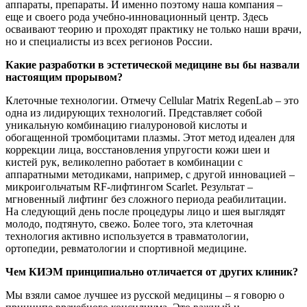
аппараты, препараты. И именно поэтому наша компания –
еще и своего рода учебно-инновационный центр. Здесь
осваивают теорию и проходят практику не только наши врачи,
но и специалисты из всех регионов России.
Какие разработки в эстетической медицине вы бы назвали
настоящим прорывом?
Клеточные технологии. Отмечу Cellular Matrix RegenLab – это
одна из лидирующих технологий. Представляет собой
уникальную комбинацию гиалуроновой кислоты и
обогащенной тромбоцитами плазмы. Этот метод идеален для
коррекции лица, восстановления упругости кожи шеи и
кистей рук, великолепно работает в комбинации с
аппаратными методиками, например, с другой инновацией –
микроигольчатым RF-лифтингом Scarlet. Результат –
мгновенный лифтинг без сложного периода реабилитации.
На следующий день после процедуры лицо и шея выглядят
молодо, подтянуто, свежо. Более того, эта клеточная
технология активно используется в травматологии,
ортопедии, ревматологии и спортивной медицине.
Чем КИЭМ принципиально отличается от других клиник?
Мы взяли самое лучшее из русской медицины – я говорю о