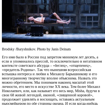
Brodsky /Baryshnikov. Photo by Janis Deinats
Его имя было в России под запретом минимум лет десять, а
если и упоминалось прессой, то исключительно в негативном
контексте советского абсурда – «беглец», «отщепенец»,
«предатель Родины». Так что нынешняя всероссийская
вспышка интереса и любви к Михаилу Барышникову и его
многогранному творчеству вполне объяснима. Назвать это
можно обретением. Мы понимаем наконец масштаб этой
личности, его место в искусстве ХХ века. Тем более Михаил
Николаевич, или, как называет его весь мир, Misha, будучи в
свои 68 живой легендой, иконой, «священной коровой»,
продолжает удивлять и восхищать, оставаясь актуальным
ньюсмейкером по обе стороны океана. И если когда-нибудь