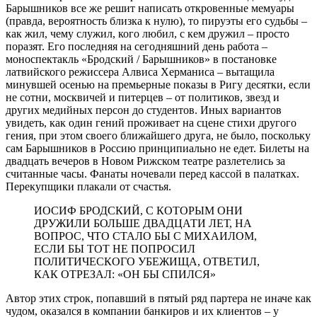
Барышников все же решит написать откровенные мемуары
(правда, вероятность близка к нулю), то пируэты его судьбы –
как жил, чему служил, кого любил, с кем дружил – просто
поразят. Его последняя на сегодняшний день работа –
моноспектакль «Бродский / Барышников» в постановке
латвийского режиссера Алвиса Херманиса – вытащила
минувшей осенью на премьерные показы в Ригу десятки, если
не сотни, москвичей и питерцев – от политиков, звезд и
других медийных персон до студентов. Иных вариантов
увидеть, как один гений проживает на сцене стихи другого
гения, при этом своего ближайшего друга, не было, поскольку
сам Барышников в Россию принципиально не едет. Билеты на
двадцать вечеров в Новом Рижском театре разлетелись за
считанные часы. Фанаты ночевали перед кассой в палатках.
Перекупщики плакали от счастья.
ИОСИФ БРОДСКИЙ, С КОТОРЫМ ОНИ
ДРУЖИЛИ БОЛЬШЕ ДВАДЦАТИ ЛЕТ, НА
ВОПРОС, ЧТО СТАЛО БЫ С МИХАИЛОМ,
ЕСЛИ БЫ ТОТ НЕ ПОПРОСИЛ
ПОЛИТИЧЕСКОГО УБЕЖИЩА, ОТВЕТИЛ,
КАК ОТРЕЗАЛ: «ОН БЫ СПИЛСЯ»
Автор этих строк, попавший в пятый ряд партера не иначе как
чудом, оказался в компании банкиров и их клиентов – у