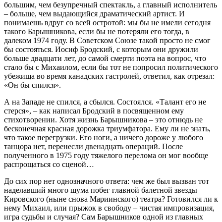
большим, чем безупречный спектакль, а главный исполнитель
– больше, чем выдающийся драматический артист. И
понимаешь вдруг со всей остротой: мы бы не имели сегодня
такого Барышникова, если бы не потеряли его тогда, в
далеком 1974 году. В Советском Союзе такой просто не смог
бы состояться. Иосиф Бродский, с которым они дружили
больше двадцати лет, до самой смерти поэта на вопрос, что
стало бы с Михаилом, если бы тот не попросил политического
убежища во время канадских гастролей, ответил, как отрезал:
«Он бы спился».
А на Западе не спился, а сбылся. Состоялся. «Талант его не
стерся», – как написал Бродский в посвященном ему
стихотворении. Хотя жизнь Барышникова – это отнюдь не
бесконечная красная дорожка триумфатора. Ему ли не знать,
что такое перегрузки. Его ноги, а ничего дороже у любого
танцора нет, перенесли двенадцать операций. После
полученного в 1975 году тяжелого перелома он мог вообще
распрощаться со сценой…
До сих пор нет однозначного ответа: чем же был вызван тот
наделавший много шума побег главной балетной звезды
Кировского (ныне снова Мариинского) театра? Готовился ли к
нему Михаил, или прыжок в свободу – чистая импровизация,
игра судьбы и случая? Сам Барышников одной из главных