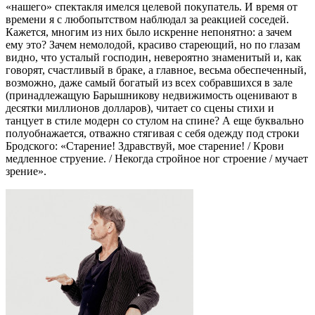
«нашего» спектакля имелся целевой покупатель. И время от
времени я с любопытством наблюдал за реакцией соседей.
Кажется, многим из них было искренне непонятно: а зачем
ему это? Зачем немолодой, красиво стареющий, но по глазам
видно, что усталый господин, невероятно знаменитый и, как
говорят, счастливый в браке, а главное, весьма обеспеченный,
возможно, даже самый богатый из всех собравшихся в зале
(принадлежащую Барышникову недвижимость оценивают в
десятки миллионов долларов), читает со сцены стихи и
танцует в стиле модерн со стулом на спине? А еще буквально
полуобнажается, отважно стягивая с себя одежду под строки
Бродского: «Старение! Здравствуй, мое старение! / Крови
медленное струение. / Некогда стройное ног строение / мучает
зрение».