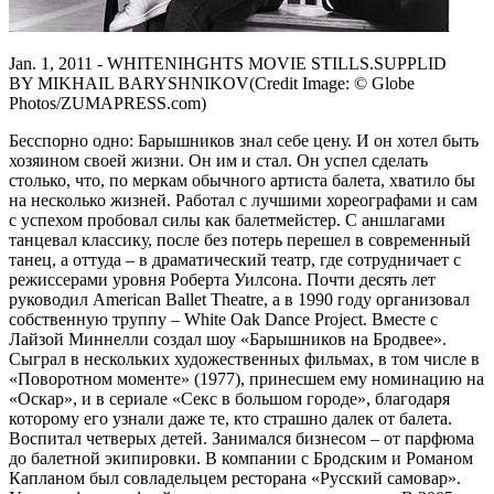
Jan. 1, 2011 - WHITENIHGHTS MOVIE STILLS.SUPPLID
BY MIKHAIL BARYSHNIKOV(Credit Image: © Globe
Photos/ZUMAPRESS.com)
Бесспорно одно: Барышников знал себе цену. И он хотел быть
хозяином своей жизни. Он им и стал. Он успел сделать
столько, что, по меркам обычного артиста балета, хватило бы
на несколько жизней. Работал с лучшими хореографами и сам
с успехом пробовал силы как балетмейстер. С аншлагами
танцевал классику, после без потерь перешел в современный
танец, а оттуда – в драматический театр, где сотрудничает с
режиссерами уровня Роберта Уилсона. Почти десять лет
руководил American Ballet Theatre, а в 1990 году организовал
собственную труппу – White Oak Dance Project. Вместе с
Лайзой Миннелли создал шоу «Барышников на Бродвее».
Сыграл в нескольких художественных фильмах, в том числе в
«Поворотном моменте» (1977), принесшем ему номинацию на
«Оскар», и в сериале «Секс в большом городе», благодаря
которому его узнали даже те, кто страшно далек от балета.
Воспитал четверых детей. Занимался бизнесом – от парфюма
до балетной экипировки. В компании с Бродским и Романом
Капланом был совладельцем ресторана «Русский самовар».