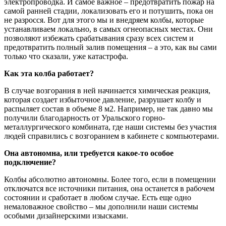
электропроводка. И самое важное – предотвратить пожар на
самой ранней стадии, локализовать его и потушить, пока он
не разросся. Вот для этого мы и внедряем колбы, которые
устанавливаем локально, в самых огнеопасных местах. Они
позволяют избежать срабатывания сразу всех систем и
предотвратить полный залив помещения – а это, как вы сами
только что сказали, уже катастрофа.
Как эта колба работает?
В случае возгорания в ней начинается химическая реакция,
которая создает избыточное давление, разрушает колбу и
распыляет состав в объеме 8 м2. Например, не так давно мы
получили благодарность от Уральского горно-
металлургического комбината, где наши системы без участия
людей справились с возгоранием в кабинете с компьютерами.
Она автономна, или требуется какое-то особое
подключение?
Колбы абсолютно автономны. Более того, если в помещении
отключатся все источники питания, она останется в рабочем
состоянии и сработает в любом случае. Есть еще одно
немаловажное свойство – мы дополнили наши системы
особыми дизайнерскими изысками.