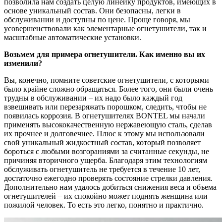
позволила нам создать целую линейку продуктов, имеющих в
основе уникальный состав. Они безопасны, легки в
обслуживании и доступны по цене. Проще говоря, мы
усовершенствовали как элементарные огнетушители, так и
масштабные автоматические установки.
Возьмем для примера огнетушители. Как именно вы их
изменили?
Вы, конечно, помните советские огнетушители, с которыми
было крайне сложно обращаться. Более того, они были очень
трудны в обслуживании – их надо было каждый год
взвешивать или перезаряжать порошком, следить, чтобы не
появилась коррозия. В огнетушителях BONTEL мы начали
применять высококачественную нержавеющую сталь, сделав
их прочнее и долговечнее. Плюс к этому мы использовали
свой уникальный жидкостный состав, который позволяет
бороться с любыми возгораниями за считанные секунды, не
причиняя вторичного ущерба. Благодаря этим технологиям
обслуживать огнетушитель не требуется в течение 10 лет,
достаточно ежегодно проверять состояние стрелки давления.
Дополнительно нам удалось добиться снижения веса и объема
огнетушителей – их спокойно может поднять женщина или
пожилой человек. То есть это легко, понятно и практично.