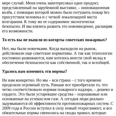
мере случай. Меня очень заинтересовал один продукт,
представленный на зарубежной выставке, – инновационная
колба, с помощью которой можно было потушить пожар без
присутствия человека и с четкой локализацией места
возгорания. К тому же ее содержимое экологически
безопасно. И мы взялись развить это нововведение, расширяя
его возможности.
То есть вы не вышли из когорты советских пожарных?
Нет, мы были новичками. Когда выходили на рынок,
действовали еще советские нормативы. А так как технологии
постоянно развиваются, нам хотелось внести свой вклад в
обеспечение безопасности как собственной, так и всеобщей.
Удалось вам изменить эти нормы?
Не нам конкретно. Но мы – вся страна – с того времени
проделали огромный путь. Раньше все приобретали то, что
четко соответствовало нормам пожарного надзора, – дешево и
сердито. Это были устаревшие средства – порошковые или
основанные на углекислом газе. А сегодня люди реально
задумываются об эффективности противопожарных систем. С
2009 года в России вступил в силу новый техрегламент, и все
обязательные нормы сменились на своды правил, которые