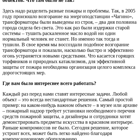
объектов. Что там было не так?
Здесь надо разделить разные пожары и проблемы. Так, в 2005
году произошло возгорание на энергоподстанции «Чагино»,
трансформаторы были выведены из строя, – два дня половина
города сидела без света. Это как раз были издержки старой
системы – тушить раскаленное масло водой ни один
нормальный человек не станет. Но именно так тогда и
тушили. В свое время мы воссоздали подобное возгорание
трансформатора и показали, насколько быстро и эффективно
огонь устраняется новыми средствами. Что касается горящих
торфяников и природных катаклизмов, для эффективной
защиты от пожара необходима организация целого комплекса
дорогостоящих мер.
Где вам было интереснее всего работать?
Каждый раз перед нами ставят интересные задачи. Любой
объект – это всегда нестандартные решения. Самый простой
пример: на каком-нибудь важном объекте – в музее или архиве
– пожарный надзор требует установки необходимого перечня
средств пожарной защиты, а дизайнеры и сотрудники хотят
демонстрировать предметы искусства в красивом интерьере.
Раньше компромиссов не было. Сегодня решение, которое
устроит всех, может быть легко найдено благодаря
компенсационному оборудованию.