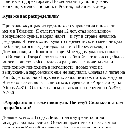
– летными директорами. По окончании училища мне,
конечно, хотелось попасть в Ростов, поближе к дому.
Куда же вас распределили?
Приехали «купцы» из грузинского управления и позвали
меня в Тбилиси. Я отлетал там 12 лет, стал командиром
воздушного судна, набрал налет – и тут в стране начались
реформы. Я очень хотел куда-то перевестись, но меня никуда
не брали, хотя я везде подходил – и в Шереметьево, и в
Домодедово, и в Калининграде. Мне чудом удалось попасть
во Внуково. Тогда было тяжело с работой: летчиков еще было
много, а число рейсов уже сокращалось, самолеты стали
потихоньку приходить в негодность, новых уже не
выпускали, а зарубежных еще не закупали. Сначала я летал на
Ил-86, работал на «Внуковских авиалиниях», потом, когда во
Внуково все стало разваливаться, перешел в «Аэрофлот», на
Airbus А-310. Отлетал на нем девять лет и пересел на A-320,
A-330.
«Аэрофлот» вы тоже покинули. Почему? Сколько вы там
проработали?
Дольше всего, 23 года. Летал и на внутренних, и на
международных рейсах. Облетал практически весь земной
шар, кроме Южной Америки. Дослужился до штатного