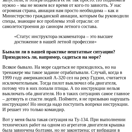
нужно – мы не можем все время от кого-то зависеть. У нас
огромная страна, авиация нам просто необходима – как и
Министерство гражданской авиации, которым бы руководили
спецы, знающие все проблемы этой отрасли: от
самолетостроения до саннорм летного состава.
«Статус инструктора-экзаменатора – это высшее
достижение в нашей летной профессии»
Бывали ли в вашей практике нештатные ситуации?
Приходилось ли, например, садиться на море?
Всякое бывало. На море садиться не приходилось, но на
тренажере мы такое задание отрабатывали. Случай, когда в
1999 году американский А-320 сел на реку Гудзон, считается
исключительным. Тогда пилот выключил оба двигателя,
потому что в них попали птицы. А по инструкции нельзя
выключать оба двигателя. Но в таких ситуациях самое главное
– дотянуть и спасти людей. Поймите, я не призываю нарушать
инструкцию! Но иногда надо поступить вопреки инструкции.
И решает это только командир.
Вот у меня была такая ситуация на Ту-134. При выполнении
технических работ на одном из агрегатов двигателя крышка
была завинчена болтами, но не законтрена; от вибрации в