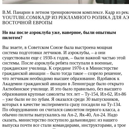
В.М. Панарин в летном тренировочном комплексе. Кадр из рек
YOUTUBE.COM/КАДР ИЗ РЕКЛАМНОГО РОЛИКА ДЛЯ 
ВОСТОЧНОЙ ЕВРОПЫ
Но вы после аэроклуба уже, наверное, были опытным
пилотом?
Вы знаете, в Советском Союзе была выстроена мощная
система подготовки летчиков. И аэроклубы, – а они
существовали еще с 1930-х годов, – были важной частью этой
системы. После аэроклуба ребята поступали в военные,
гражданские училища. К середине 1970-х в Министерстве
гражданской авиации – было тогда такое – созрело решение,
что летчикам необходимо высшее образование. Вдобавок к
Академии гражданской авиации в Ленинграде было открыто
Актюбинское училище. И это было правильно, без высшего
образования крупные самолеты тех лет – Ту-154, Ил-62, Ил-86
– уже были не по зубам. Я оказался среди 30 выпускников,
которых в качестве эксперимента сразу посадили на Ту-134.
По оборудованию он считался самолетом первого класса, а
обычно пилоты выпускались на Ан-2, Як-40, Ан-24. Надо
сказать, министерство поступило дальновидно: из нашего
выпуска почти все стали командирами, инструкторами, а трое