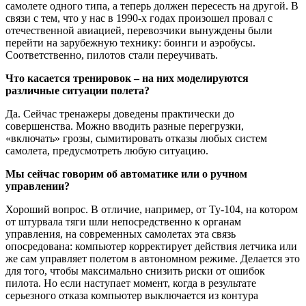
самолете одного типа, а теперь должен пересесть на другой. В
связи с тем, что у нас в 1990-х годах произошел провал с
отечественной авиацией, перевозчики вынуждены были
перейти на зарубежную технику: боинги и аэробусы.
Соответственно, пилотов стали переучивать.
Что касается тренировок – на них моделируются
различные ситуации полета?
Да. Сейчас тренажеры доведены практически до
совершенства. Можно вводить разные перегрузки,
«включать» грозы, сымитировать отказы любых систем
самолета, предусмотреть любую ситуацию.
Мы сейчас говорим об автоматике или о ручном
управлении?
Хороший вопрос. В отличие, например, от Ту-104, на котором
от штурвала тяги шли непосредственно к органам
управления, на современных самолетах эта связь
опосредована: компьютер корректирует действия летчика или
же сам управляет полетом в автономном режиме. Делается это
для того, чтобы максимально снизить риски от ошибок
пилота. Но если наступает момент, когда в результате
серьезного отказа компьютер выключается из контура