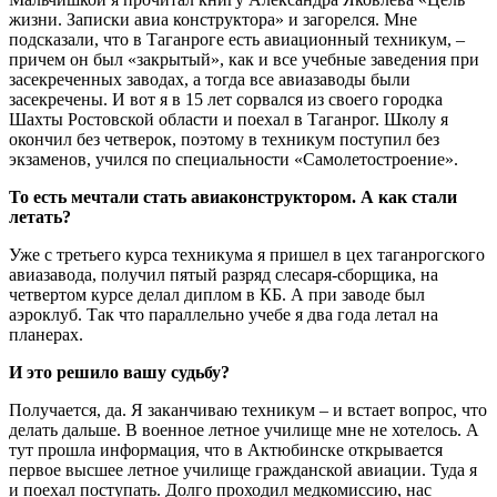
жизни. Записки авиа конструктора» и загорелся. Мне
подсказали, что в Таганроге есть авиационный техникум, –
причем он был «закрытый», как и все учебные заведения при
засекреченных заводах, а тогда все авиазаводы были
засекречены. И вот я в 15 лет сорвался из своего городка
Шахты Ростовской области и поехал в Таганрог. Школу я
окончил без четверок, поэтому в техникум поступил без
экзаменов, учился по специальности «Самолетостроение».
То есть мечтали стать авиаконструктором. А как стали
летать?
Уже с третьего курса техникума я пришел в цех таганрогского
авиазавода, получил пятый разряд слесаря-сборщика, на
четвертом курсе делал диплом в КБ. А при заводе был
аэроклуб. Так что параллельно учебе я два года летал на
планерах.
И это решило вашу судьбу?
Получается, да. Я заканчиваю техникум – и встает вопрос, что
делать дальше. В военное летное училище мне не хотелось. А
тут прошла информация, что в Актюбинске открывается
первое высшее летное училище гражданской авиации. Туда я
и поехал поступать. Долго проходил медкомиссию, нас