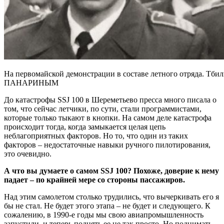
На первомайской демонстрации в составе летного отряда.
ПАНАРИНЫМ
До катастрофы SSJ 100 в Шереметьево пресса много писала о
том, что сейчас летчики, по сути, стали программистами,
которые только тыкают в кнопки. На самом деле катастрофа
происходит тогда, когда замыкается целая цепь
неблагоприятных факторов. Но то, что один из таких
факторов – недостаточные навыки ручного пилотирования,
это очевидно.
А что вы думаете о самом SSJ 100? Похоже, доверие к нему
падает – по крайней мере со стороны пассажиров.
Над этим самолетом столько трудились, что вычеркивать его я
бы не стал. Не будет этого этапа – не будет и следующего. К
сожалению, в 1990-е годы мы свою авиапромышленность
запустили, и теперь поднять ее не так просто. Но поднимать