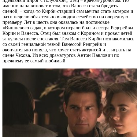
идеальный пирог с голубикой), отец – врачом-урологом. Но
именно папа виноват в том, что Ванесса стала бредить
сценой, – когда-то Кирби-старший сам мечтал стать актером и
раз в неделю обязательно выводил семейство на очередную
премьеру. Лет в шесть она оказалась на постановке
«Вишневого сада», в котором играли брат и сестра Редгрейвы,
Корин и Ванесса. Отец был знаком с Корином и провел детей
за кулисы после спектакля. Там Ванесса Кирби познакомилась
со своей гениальной тезкой Ванессой Редгрейв и
окончательно поняла, что хочет стать актрисой и… играть на
сцене Чехова. Из всех драматургов Антон Павлович по-
прежнему ее самый любимый.