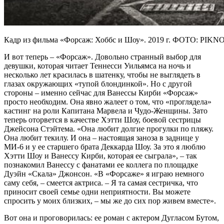
Кадр из фильма «Форсаж: Хоббс и Шоу». 2019 г. ФОТО: PIK
И вот теперь – «Форсаж». Довольно странный выбор для
девушки, которая читает Теннесси Уильямса на ночь и
несколько лет красилась в шатенку, чтобы не выглядеть в
глазах окружающих «тупой блондинкой». Но с другой
стороны – именно сейчас для Ванессы Кирби «Форсаж»
просто необходим. Она явно жалеет о том, что «проглядела»
кастинг на роли Капитана Марвела и Чудо-Женщины. Зато
теперь оторвется в качестве Хэтти Шоу, боевой сестрицы
Джейсона Стэйтема. «Она любит долгие прогулки по пляжу.
Она любит текилу. И она – настоящая заноза в заднице у
МИ-6 и у ее старшего брата Деккарда Шоу. За это я люблю
Хэтти Шоу и Ванессу Кирби, которая ее сыграла», – так
познакомил Ванессу с фанатами ее коллега по площадке
Дуэйн «Скала» Джонсон. «В «Форсаже» я играю немного
саму себя, – смеется актриса. – Я та самая сестричка, что
приносит своей семье одни неприятности. Вы можете
спросить у моих близких, – мы же до сих пор живем вместе».
Вот она и проговорилась: ее роман с актером Дугласом Бутом,