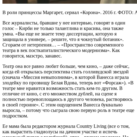
В роли принцессы Маргарет, сериал «Корона». 2016 г. ФОТ
Все журналисты, бравшие у нее интервью, говорят в один
голос – Кирби не только талантлива и красива, она также
умна. «Вы еще не знаете тему диссертации, которую я
защищала в универе, – решите, что я чокнутый ботаник».
Сгораем от нетерпения… – «Пространство современного
театра в век посткапиталистического модернизма». Как
говорится, маэстро, занавес.
Театр она все равно любит больше, чем кино, – даже сейчас,
когда ей открылась перспектива стать голливудской звездой
(сначала «Миссия невыполнима», в которой Ванесса играла
злодейку по прозвищу Белая Вдова, теперь вот «Форсаж»). «В
театре мне нравится возможность стать кем-то другим. В
отличие от кино, с его множеством дублей, на сцене я
полностью перевоплощаюсь в другого человека, растворяюсь
в своей героине». С этим ощущением Ванесса буквально
выросла, – потому что сыграла свою первую роль в театре еще
подростком.
Ее мама была редактором журнала Country Living (все о том,
как вырастить гладиолусы на дачном участке и испечь