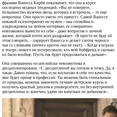
фразами Ванесса Кирби показывает, что она в курсе
последних модных тенденций. «Вы не поверите,
большинство мужчин-звезд, которых я встречала, – те еще
невротики. Они просто умело это прячут». Самой Ванессе
никакой психотерапевт не нужен – она спокойна и
хладнокровна на любом интервью, ее совершенно
невозможно вывести из себя – даже вопросом о личной
жизни, который почти всех раздражает. «Я просто не буду об
этом говорить, – парирует Ванесса и делает глоток черного
чая со сливками (ничего крепче она не пьет). – Когда я играла
в театре, никого не интересовало, кто мой бойфренд и сколько
их было вообще. Пусть так будет продолжаться и дальше».
Она совершенно по-английски невозмутима и
дисциплинирована. «С дисциплиной вы попали в точку. Да, я
такая. Давно поняла, что, если воспитаю в себе это качество,
мне будет проще в профессии. Ты можешь быть гениальным
от природы, можешь закончить лучшие актерские курсы и
получить красный диплом в университете, но без внутренней
дисциплины и, конечно, удачи ни капельки не добьешься».