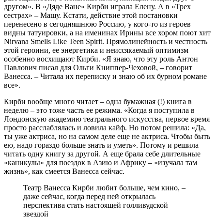
другом». В «Дяде Ване» Кирби играла Елену. А в «Трех
сестрах» – Машу. Кстати, действие этой постановки
перенесено в сегодняшнюю Россию, у кого-то из героев
видны татуировки, а на именинах Ирины все хором поют хит
Nirvana Smells Like Teen Spirit. Прямолинейность и честность
этой героини, ее энергетика и неиссякаемый оптимизм
особенно восхищают Кирби. «Я знаю, что эту роль Антон
Павлович писал для Ольги Книппер-Чеховой, – говорит
Ванесса. – Читала их переписку и знаю об их бурном романе
все».
Кирби вообще много читает – одна бумажная (!) книга в
неделю – это тоже часть ее режима. «Когда я поступила в
Лондонскую академию театрального искусства, первое время
просто расслаблялась и ловила кайф. Но потом решила: «Да,
ты уже актриса, но на самом деле еще не актриса. Чтобы быть
ею, надо гораздо больше знать и уметь». Потому и решила
читать одну книгу за другой. А еще брала себе длительные
«каникулы» для поездок в Азию и Африку – «изучала там
жизнь», как смеется Ванесса сейчас.
Театр Ванесса Кирби любит больше, чем кино, –
даже сейчас, когда перед ней открылась
перспектива стать настоящей голливудской
звездой