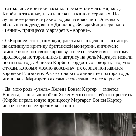
Театральные критики засыпали ее комплиментами, когда
Кирби потихоньку начала играть в кино и сериалах. Но
лучшие ее роли все равно родом из классики: Эстелла в
«Больших надеждах» по Диккенсу, Зельда Фицджеральд в
«Гении», принцесса Маргарет в «Короне».
О «Короне» стоит, пожалуй, рассказать отдельно – несмотря
на активную критику британской монархии, англичане
втайне обожают свою королеву и все ее семейство. Поэтому
продюсеры не торопились и актрису на роль Маргарет искали
почти полгода. Ванесса Кирби с гордостью говорит, что, «по
слухам, которым можно доверять», их сериал понравился
королеве Елизавете. А сама она вспоминает те полтора года,
что играла Маргарет, как самые счастливые в ее карьере.
«Да, мою роль «увела» Хелена Бонем Картер, – смеется
Ванесса, – но я так люблю Хелену, что готова ей это простить
(Кирби играла юную принцессу Маргарет, Бонем Картер
играет ее в более зрелом возрасте).