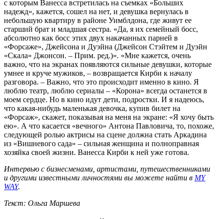
с которым Ванесса встретилась на съемках «Больших
надежд», кажется, сошел на нет, и девушка вернулась в
небольшую квартиру в районе Уимблдона, где живут ее
старший брат и младшая сестра. «Да, я их семейный босс,
абсолютно как босс этих двух накачанных парней в
«Форсаже», Джейсона и Дуэйна (Джейсон Стэйтем и Дуэйн
«Скала» Джонсон. – Прим. ред.)». «Мне кажется, очень
важно, что на экранах появляются сильные девушки, которые
умнее и круче мужиков, – возвращается Кирби к началу
разговора. – Важно, что это происходит именно в кино. Я
люблю театр, люблю сериалы – «Корона» всегда останется в
моем сердце. Но в кино идут дети, подростки. И я надеюсь,
что какая-нибудь маленькая девочка, купив билет на
«Форсаж», скажет, показывая на меня на экране: «Я хочу быть
ею». А что касается «вечного» Антона Павловича, то, похоже,
следующей ролью актрисы на сцене должна стать Аркадина
из «Вишневого сада» – сильная женщина и полноправная
хозяйка своей жизни. Ванесса Кирби к ней уже готова.
Интервью с бизнесменами, артистами, путешественниками
и другими известными личностями вы можете найти в
MY
WAY
.
Текст: Ольга Маршева