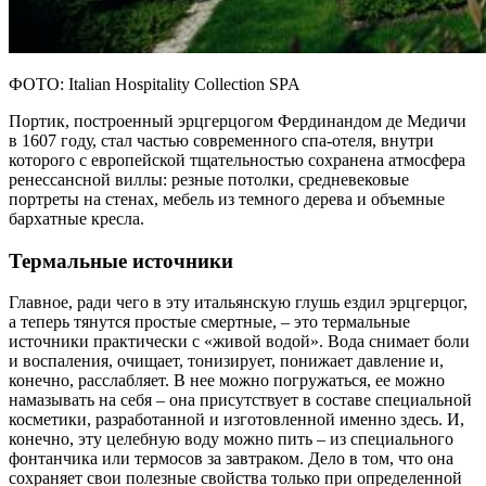
ФОТО: Italian Hospitality Collection SPA
Портик, построенный эрцгерцогом Фердинандом де Медичи
в 1607 году, стал частью современного спа-отеля, внутри
которого с европейской тщательностью сохранена атмосфера
ренессансной виллы: резные потолки, средневековые
портреты на стенах, мебель из темного дерева и объемные
бархатные кресла.
Термальные источники
Главное, ради чего в эту итальянскую глушь ездил эрцгерцог,
а теперь тянутся простые смертные, – это термальные
источники практически с «живой водой». Вода снимает боли
и воспаления, очищает, тонизирует, понижает давление и,
конечно, расслабляет. В нее можно погружаться, ее можно
намазывать на себя – она присутствует в составе специальной
косметики, разработанной и изготовленной именно здесь. И,
конечно, эту целебную воду можно пить – из специального
фонтанчика или термосов за завтраком. Дело в том, что она
сохраняет свои полезные свойства только при определенной