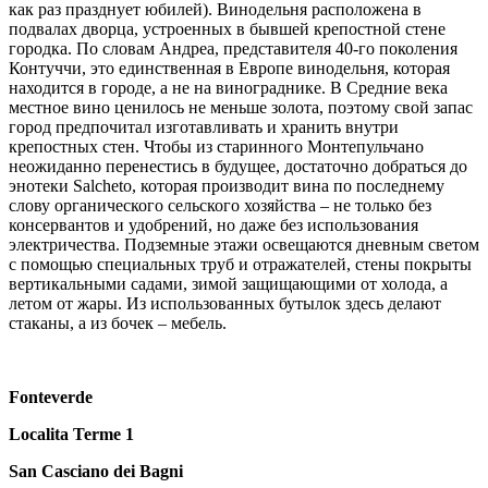
как раз празднует юбилей). Винодельня расположена в
подвалах дворца, устроенных в бывшей крепостной стене
городка. По словам Андреа, представителя 40-го поколения
Контуччи, это единственная в Европе винодельня, которая
находится в городе, а не на винограднике. В Средние века
местное вино ценилось не меньше золота, поэтому свой запас
город предпочитал изготавливать и хранить внутри
крепостных стен. Чтобы из старинного Монтепульчано
неожиданно перенестись в будущее, достаточно добраться до
энотеки Salcheto, которая производит вина по последнему
слову органического сельского хозяйства – не только без
консервантов и удобрений, но даже без использования
электричества. Подземные этажи освещаются дневным светом
с помощью специальных труб и отражателей, стены покрыты
вертикальными садами, зимой защищающими от холода, а
летом от жары. Из использованных бутылок здесь делают
стаканы, а из бочек – мебель.
Fonteverde
Localita Terme 1
San Casciano dei Bagni