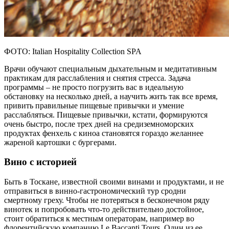
ФОТО: Italian Hospitality Collection SPA
Врачи обучают специальным дыхательным и медитативным
практикам для расслабления и снятия стресса. Задача
программы – не просто погрузить вас в идеальную
обстановку на несколько дней, а научить жить так все время,
привить правильные пищевые привычки и умение
расслабляться. Пищевые привычки, кстати, формируются
очень быстро, после трех дней на средиземноморских
продуктах фенхель с киноа становятся гораздо желаннее
жареной картошки с бургерами.
Вино с историей
Быть в Тоскане, известной своими винами и продуктами, и не
отправиться в винно-гастрономический тур сродни
смертному греху. Чтобы не потеряться в бесконечном ряду
винотек и попробовать что-то действительно достойное,
стоит обратиться к местным операторам, например во
флорентийскую компанию Le Baccanti Tours. Один из ее