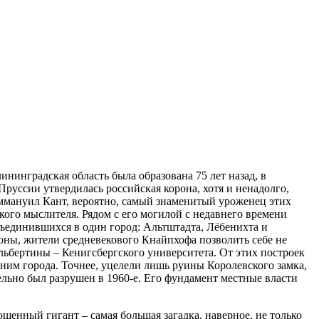
ининградская область была образована 75 лет назад, в
руссии утвердилась российская корона, хотя и ненадолго,
 Иммануил Кант, вероятно, самый знаменитый уроженец этих
кого мыслителя. Рядом с его могилой с недавнего времени
бъединившихся в один город: Альтштадта, Лёбенихта и
зоны, жители средневекового Кнайпхофа позволить себе не
льбертины – Кенигсбергского университета. От этих построек
 ним города. Точнее, уцелели лишь руины Королевского замка,
ельно был разрушен в 1960-е. Его фундамент местные власти
шенный гигант – самая большая загадка, наверное, не только