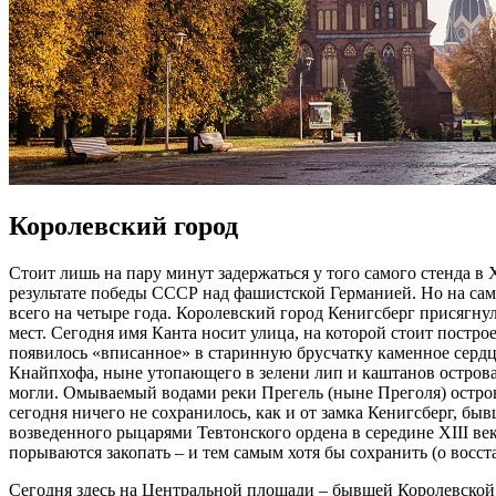
Королевский город
Стоит лишь на пару минут задержаться у того самого стенда в 
результате победы СССР над фашистской Германией. Но на само
всего на четыре года. Королевский город Кенигсберг присягну
мест. Сегодня имя Канта носит улица, на которой стоит постр
появилось «вписанное» в старинную брусчатку каменное сердце
Кнайпхофа, ныне утопающего в зелени лип и каштанов острова
могли. Омываемый водами реки Прегель (ныне Преголя) остров
сегодня ничего не сохранилось, как и от замка Кенигсберг, б
возведенного рыцарями Тевтонского ордена в середине XIII в
порываются закопать – и тем самым хотя бы сохранить (о восс
Сегодня здесь на Центральной площади – бывшей Королевской г