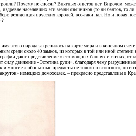
троили? Почему не сносят? Внятных ответов нет. Впрочем, может
в, издревле населявших эти земли язычников (то ли балтов, то 
сберг, резиденция прусских королей, все-таки пал. Но и новая п
»?
мя этого народа закрепилось на карте мира и в конечном счете
ервым среди около 40 замков, из которых в той или иной степен
графии дают представление о его мощных башнях и стенах, от к
ает силу движение «Эстетика руин», благодаря чему разрушенны
ак и многие любопытные предметы не только тевтонского, но и г
акруток» немецких домохозяек, – прекрасно представлены в Кр