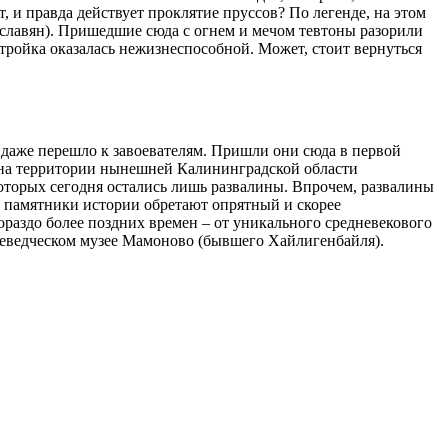
, и правда действует проклятие пруссов? По легенде, на этом
ли славян). Пришедшие сюда с огнем и мечом тевтоны разорили
остройка оказалась нежизнеспособной. Может, стоит вернуться
 даже перешло к завоевателям. Пришли они сюда в первой
и на территории нынешней Калининградской области
оторых сегодня остались лишь развалины. Впрочем, развалины
е памятники истории обретают опрятный и скорее
ораздо более поздних времен – от уникального средневекового
аеведческом музее Мамоново (бывшего Хайлигенбайля).