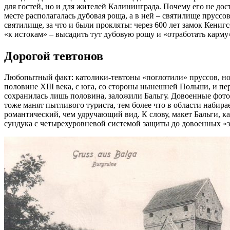
для гостей, но и для жителей Калининграда. Почему его не дос
месте располагалась дубовая роща, а в ней – святилище пруссо
святилище, за что и были прокляты: через 600 лет замок Кениг
«к истокам» – высадить тут дубовую рощу и «отработать карму
Дорогой тевтонов
Любопытный факт: католики-тевтоны «поглотили» пруссов, но и
половине XIII века, с юга, со стороны нынешней Польши, и п
сохранилась лишь половина, заложили Бальгу. Довоенные фото
тоже манят пытливого туриста, тем более что в области набир
романтический, чем удручающий вид. К слову, макет Бальги, к
сундука с четырехуровневой системой защиты до довоенных «з