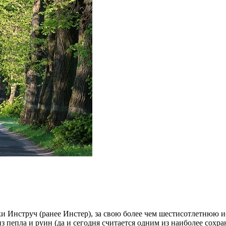
еки Инструч (ранее Инстер), за свою более чем шестисотлетнюю
з пепла и руин (да и сегодня считается одним из наиболее сохра