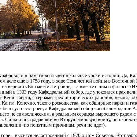
Храброво, и в памяти всплывут школьные уроки истории. Да, Кал
м деле еще в 1758 году, в ходе Семилетней войны в Восточной П
л на верность Елизавете Петровне, – а вместе с ним и философ
оенный в 1333 году Кафедральный собор, где упокоился прах вели
 Кенигсберга, с гербами трех исторических районов, некогда о
 Канта. Конечно, такого роскошества, как обширные парки и га
 был густо застроен, а Кафедральный собор «огибало» здание А
ывшего не символическим, а реальным сердцем выросшего рядом с
ека. Сильно пострадавший во Вторую мировую войну, он окончат
тановлении, по понятным причинам, речи не идет).
оре – высится недостроенный с 1970-х Дом Советов. Этот забро