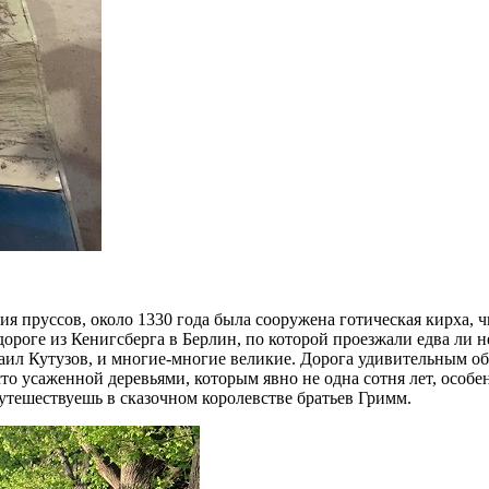
ия пруссов, около 1330 года была сооружена готическая кирха,
ороге из Кенигсберга в Берлин, по которой проезжали едва ли 
аил Кутузов, и многие-многие великие. Дорога удивительным об
сто усаженной деревьями, которым явно не одна сотня лет, особ
утешествуешь в сказочном королевстве братьев Гримм.